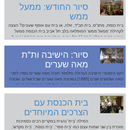
סיור החודש: ממעל
בין ז...
ממש
בית כנסת, מתנ"ס, בית חב"ד, זולה, או בית עם אוסף שעונים? הצצה
לקהילת 'ממעל ממש' המופלאה בלב תל אביב בית הכנסת ממעל
ממש: רחוב המלך ג'ורג' 15 תל אביב. היסטוריה בית הכנסת 'ממעל
ממש' אינו מה...
סיור: הישיבה ות"ת
מאה שערים
רקע היסטורי הישיבה הגדולה ותלמוד תורה מאה שערים נוסדו לפני
מאה ושלושים שנים [1885] בשכונת מאה שערים שבירושלים. שכונת
מאה שערים היתה השכונה החמישית, הגדולה, והמרוחקת ביותר
שנבנתה מחוץ לחומות...
בית הכנסת עם
הצרכים המיוחדים
המילה 'בית' נהגית במקרים רבים כסמיכות
מוכרת בין שני שמות עצם כמו 'בית ספר', 'בית כנסת', 'בית מקדש',