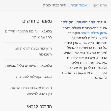
אתם כאן:
עמוד הבית
סיור בבתי כנסת
מאמרים חדשים
איגוד בתי-הכנסת העולמי שע"י
בלוגבאי: על מה התווכחו הילדים
ארגון איילת השחר
הוקם כדי
בחג שבועות?
לסייע ולתרום להרמת קרן
"המוסד" הזה שהוא אבן היסוד
של החיים הרוחניים בישראל –
היערכות נכונה לקראת חג
"מקדש המעט" הוא לוז ההוויה
השבועות
הדתית, מערכת אטרקטיבית
שאנשים מתייצבים אליה
בלוגבאי – שיעורים בליל שבועות
וולונטרית בלי אף צו של כפייה,
וככזו – היא מתבקשת להשתבח
מנהגי הקהילות לשבועות
ולהשתפר.
חפצים שנשכחו בבית הכנסת -
בין הלכה למעשה
הדרכה לגבאי