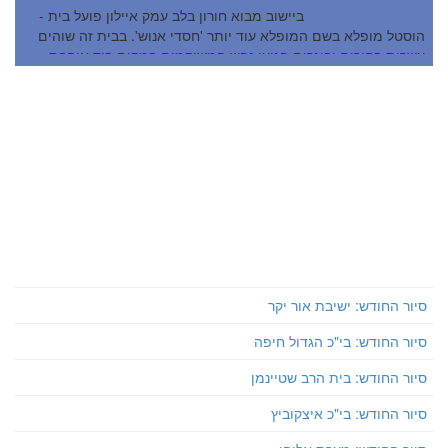
ביישוב מבוא חורון בלב עמק איילון פועל בית -
הוסטל מופלא בשם המופלא עוד יותר 'חסדי אנוש'. בבית זה שוהים
עשרות בחורים ובוגרים פגועי נפש המשוקמים במקום ביד אוהבת,
מלטפת, שביחד עם חברי היישוב לא מרפה מהם ו...
סיור החודש: ישיבת אור יקר
סיור החודש: בי"כ הגדול חיפה
סיור החודש: בית הרב שטיינמן
סיור החודש: בי"כ איצקוביץ