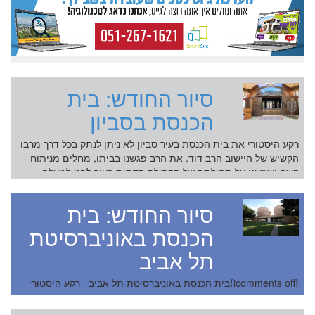
סיור החודש: בית
הכנסת בסביון
רקע היסטורי את בית הכנסת בעיר סביון לא ניתן לנתק בכל דרך מרבו
הקשיש של היישוב הרב דוד. את הרב פגשנו בביתו, מחלים מניתוח
קשה ושמענו על תחילתה של הקהילה הדתית בעיר לפני למעלה
מארבעים שנים. בש...
סיור החודש: בית
הכנסת באוניברסיטת
תל אביב
{jcomments off}בית הכנסת באוניברסיטת תל אביב רקע היסטורי
באוניברסיטת תל אביב קם גוף בשם "המרכז למורשת היהדות על שם
צימבליסטה" כשמטרתו המוצהרת היא "תרומה להבנה ולקירוב לבבות