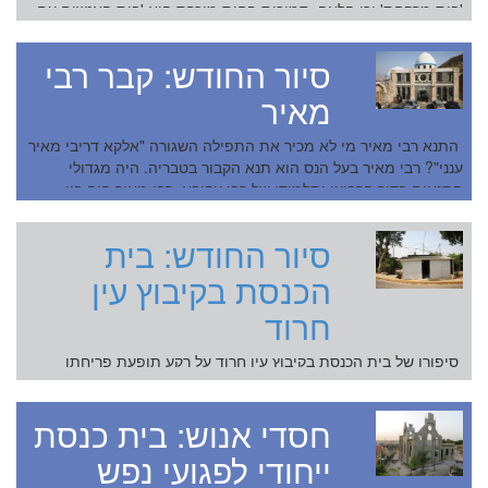
'בית מרקחת' וכן הלאה. סמיכות פחות מוכרת היא 'בית האנשים עם
הצרכים המיוחדים'. מהו הבית הזה, ומה עו...
סיור החודש: קבר רבי
מאיר
התנא רבי מאיר מי לא מכיר את התפילה השגורה "אלקא דריבי מאיר
ענני"? רבי מאיר בעל הנס הוא תנא הקבור בטבריה. היה מגדולי
התנאים בדור הרביעי ותלמידו של רבי עקיבא. רבי מאיר היה בין
מייסדי הסנהדר...
סיור החודש: בית
הכנסת בקיבוץ עין
חרוד
סיפורו של בית הכנסת בקיבוץ עין חרוד על רקע תופעת פריחתו
המחודשת של מוסד בית הכנסת בקיבוצים ובמושבים בישראל
הקדמה: בתי כנסת בקיבוצים היבט חברתי. החברה הקיבוצית ביקשה
חסדי אנוש: בית כנסת
להציע אלטרנטיבה הומ...
ייחודי לפגועי נפש