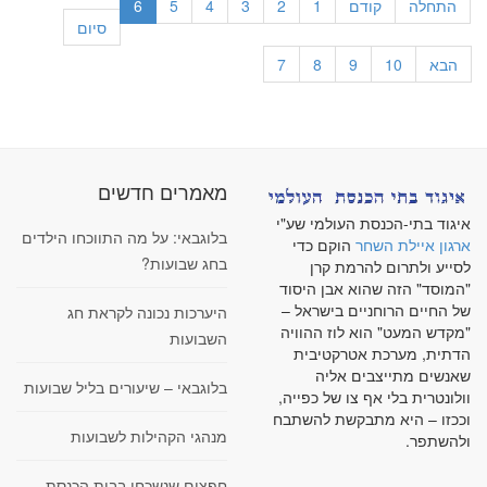
התחלה
קודם
1
2
3
4
5
6
סיום
הבא
10
9
8
7
מאמרים חדשים
איגוד בתי-הכנסת העולמי שע"י
בלוגבאי: על מה התווכחו הילדים
ארגון איילת השחר
הוקם כדי
בחג שבועות?
לסייע ולתרום להרמת קרן
"המוסד" הזה שהוא אבן היסוד
של החיים הרוחניים בישראל –
היערכות נכונה לקראת חג
"מקדש המעט" הוא לוז ההוויה
השבועות
הדתית, מערכת אטרקטיבית
שאנשים מתייצבים אליה
בלוגבאי – שיעורים בליל שבועות
וולונטרית בלי אף צו של כפייה,
וככזו – היא מתבקשת להשתבח
מנהגי הקהילות לשבועות
ולהשתפר.
חפצים שנשכחו בבית הכנסת -