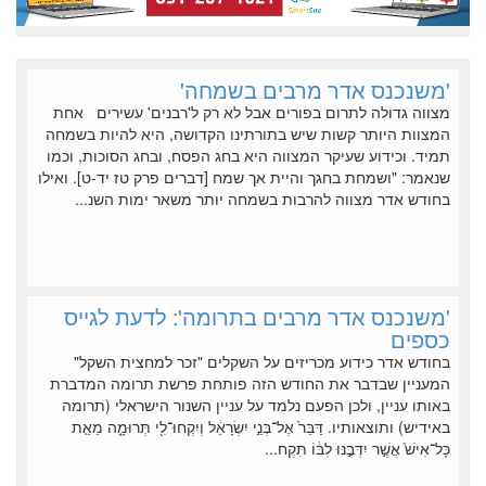
'משנכנס אדר מרבים בשמחה'
מצווה גדולה לתרום בפורים אבל לא רק ל'רבנים' עשירים אחת
המצוות היותר קשות שיש בתורתינו הקדושה, היא להיות בשמחה
תמיד. וכידוע שעיקר המצווה היא בחג הפסח, ובחג הסוכות, וכמו
שנאמר: "ושמחת בחגך והיית אך שמח [דברים פרק טז יד-ט]. ואילו
בחודש אדר מצווה להרבות בשמחה יותר משאר ימות השנ...
'משנכנס אדר מרבים בתרומה': לדעת לגייס
כספים
בחודש אדר כידוע מכריזים על השקלים "זכר למחצית השקל"
המעניין שבדבר את החודש הזה פותחת פרשת תרומה המדברת
באותו עניין, ולכן הפעם נלמד על עניין השנור הישראלי (תרומה
באידיש) ותוצאותיו. דַּבֵּר֙ אֶל־בְּנֵ֣י יִשְׂרָאֵ֔ל וְיִקְחוּ־לִ֖י תְּרוּמָ֑ה מֵאֵ֤ת
כָּל־אִישׁ֙ אֲשֶׁ֣ר יִדְּבֶ֣נּוּ לִבּ֔וֹ תִּקְח...