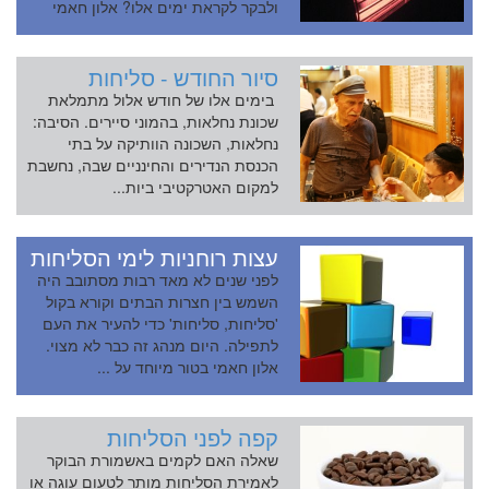
ולבקר לקראת ימים אלו? אלון חאמי
בט...
סיור החודש - סליחות
בימים אלו של חודש אלול מתמלאת
שכונת נחלאות, בהמוני סיירים. הסיבה:
נחלאות, השכונה הוותיקה על בתי
הכנסת הנדירים והחינניים שבה, נחשבת
למקום האטרקטיבי ביות...
עצות רוחניות לימי הסליחות
לפני שנים לא מאד רבות מסתובב היה
השמש בין חצרות הבתים וקורא בקול
'סליחות, סליחות' כדי להעיר את העם
לתפילה. היום מנהג זה כבר לא מצוי.
אלון חאמי בטור מיוחד על ...
קפה לפני הסליחות
שאלה האם לקמים באשמורת הבוקר
לאמירת הסליחות מותר לטעום עוגה או