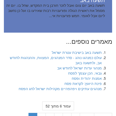
תשעה באב יום צום ואבל לזכר חורבן בית המקדש, שחל בו. יום זה
מסמל את ראשית הגולה ופורענויות רבות שאירעו בו ועל כן נחשב
ליום אבל לאומי. חמש פורענויות אי...
מאמרים נוספים...
תשעה באב בישיבת עטרת ישראל
עולם כמנהגו נוהג - סדר המנהגים, המצוות, וההנהגות לחודש
אב, ולתשעה באב
מנהגי עדות ישראל לחודש אב
גבאי, הכן עצמך לפסח
אמנות יהודית ופסח
פינת היועץ: לקראת פסח
מנהגים עתיקים ויפהפהיים מקהילות ישראל לחג הפסח
עמוד 6 מתוך 52