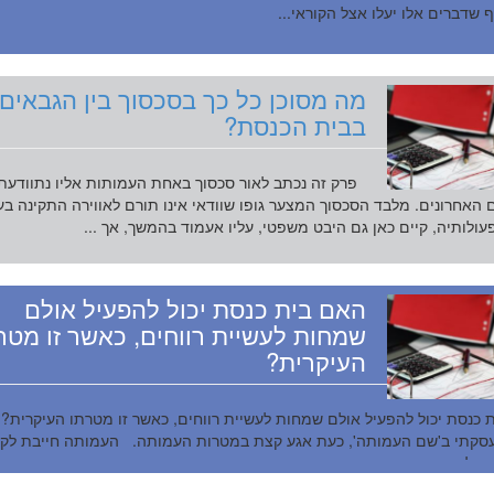
ף שדברים אלו יעלו אצל הקוראי...
מה מסוכן כל כך בסכסוך בין הגבאים
בבית הכנסת?
פרק זה נכתב לאור סכסוך באחת העמותות אליו נתוודעת
 האחרונים. מלבד הסכסוך המצער גופו שוודאי אינו תורם לאווירה התקינה ב
עולותיה, קיים כאן גם היבט משפטי, עליו אעמוד בהמשך, אך ...
האם בית כנסת יכול להפעיל אולם
שמחות לעשיית רווחים, כאשר זו מטר
העיקרית?
 כנסת יכול להפעיל אולם שמחות לעשיית רווחים, כאשר זו מטרתו העיקרית? 
סקתי ב'שם העמותה', כעת אגע קצת במטרות העמותה. העמותה חייבת לקי
 ולענינינו כאשר בית הכנסת ש...