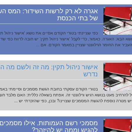
אגרה לא רק לרשות השידור: המס הש
של בתי הכנסת
כפי שציינתי בטורי הקודם אסיים את נושא 'אישור ניהול תקי
שא הבא: האגרה. כאמור, כדי לקבל 'אישור ניהול תקין' יש חובה לדווח כפי שד
העביר את החומר הרלוונטי שצויין במאמר הקודם. אם ...
אישור ניהול תקין: מה זה ולשם מה הו
נדרש
בטורי הקודם עסקתי בחובת הגשת מסמכים וסיימתי באמ
להרחיב מעט בנושא רגיש ורלוונטי זה. אפתח בשאלה כללית: האם מלבד חו
ש מטרה נוספת להגשת המסמכים שצויינו? ובכן, כפי שהזכרתי יש ...
מסמכי רשם העמותות. אילו מסמכים 
להגיש וממה יש להיזהר?