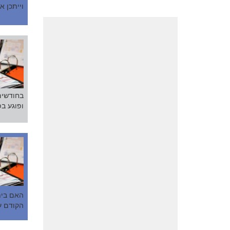
וייתכן א
בחודשים
ופוגע בפ
האם בית
הקודם ע
מטרותיה.