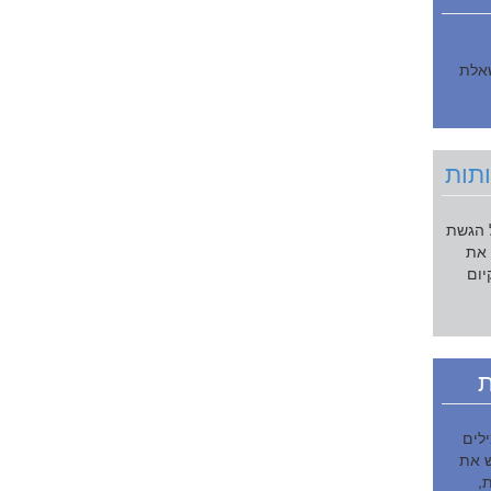
שאלת
תות
ל הגשת
 את
יום
ת
לים
 את
,