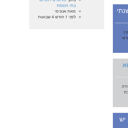
בתי הכנסת
נתי
מאת
אנונימי
לפני 1 חודש 4 שבועות
ן'
ורש
א
ירה
בת
יש