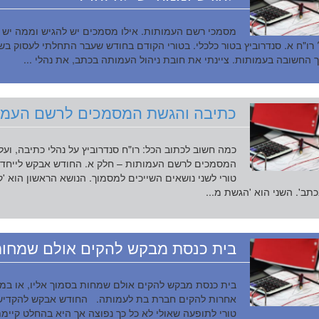
מסמכי רשם העמותות. אילו מסמכים יש להגיש וממה יש
 רו"ח א. סנדרוביץ בטור כלכלי. בטורי הקודם בחודש שעבר התחלתי לעסוק ב
 החשובה בעמותות. ציינתי את חובת ניהול העמותה בכתב, את נהלי ...
כתיבה והגשת המסמכים לרשם העמו
כמה חשוב לכתוב הכל: רו"ח סנדרוביץ על נהלי כתיבה, וע
המסמכים לרשם העמותות – חלק א. החודש אבקש לייחד
טורי לשני נושאים השייכים למסמוך. הנושא הראשון הוא 'ק
תב'. השני הוא 'הגשת מ...
בית כנסת מבקש להקים אולם שמחו
בית כנסת מבקש להקים אולם שמחות בסמוך אליו, או במי
אחרות להקים חברת בת לעמותה. החודש אבקש להקדיש
טורי לתופעה שאולי לא כל כך נפוצה אך היא בהחלט קיימת