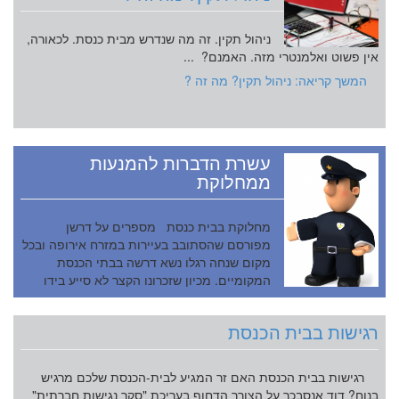
ניהול תקין. זה מה שנדרש מבית כנסת. לכאורה,
אין פשוט ואלמנטרי מזה. האמנם? ...
המשך קריאה: ניהול תקין? מה זה ?
עשרת הדברות להמנעות
ממחלוקת
מחלוקת בבית כנסת מספרים על דרשן
מפורסם שהסתובב בעיירות במזרח אירופה ובכל
מקום שנחה רגלו נשא דרשה בבתי הכנסת
המקומיים. מכיון שזכרונו הקצר לא סייע בידו
לדרוש בכל פעם בנושא אחר, בחר מיודענו
בנוש...
רגישות בבית הכנסת
רגישות בבית הכנסת האם זר המגיע לבית-הכנסת שלכם מרגיש
בנוח? דוד אנסבכר על הצורך הדחוף בעריכת "סקר נגישות חברתית"