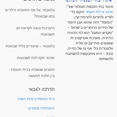
איגוד בתי-הכנסת העולמי שע"י
בלוגבאי: על מה התווכחו הילדים
ארגון איילת השחר
הוקם כדי
בחג שבועות?
לסייע ולתרום להרמת קרן
"המוסד" הזה שהוא אבן היסוד
של החיים הרוחניים בישראל –
היערכות נכונה לקראת חג
"מקדש המעט" הוא לוז ההוויה
השבועות
הדתית, מערכת אטרקטיבית
שאנשים מתייצבים אליה
בלוגבאי – שיעורים בליל שבועות
וולונטרית בלי אף צו של כפייה,
וככזו – היא מתבקשת להשתבח
מנהגי הקהילות לשבועות
ולהשתפר.
חפצים שנשכחו בבית הכנסת -
בין הלכה למעשה
הדרכה לגבאי
בית הכנסת בימות השנה
התנהלות וכספים