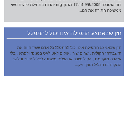
דוד אנסבכר 9/6/2005 17:14 מתוך nrg יהדות בתחילת פרשת נשא
ממשיכה התורה את הנו...
חזן שבאמצע התפילה אינו יכול להתפלל
חזן שבאמצע התפילה אינו יכול להתפלל כל אדם ששר חווה את
ה"שבירה" הקולית , שרים שיר , עולים לאט לאט במנעד ולפתע , בלי
אזהרה מוקדמת , הקול נשבר או הצליל משתנה לצליל חיוור וחלוש.
המקום בו הצליל הופך מק...