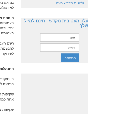
גם אם בפ
גליונות מקדש מעט
לא תעלה 
הוספת מט
עלון מעט בית מקדש - חינם למייל
העמותות.
שלך!
יתכן ובמ
העמותה י
רשם העמו
להגשמת מ
לפירוקה.
התנהלות 
פן נוסף 
הניתנת לפ
שקיפות הן
אחת כמה 
שקיפות מ