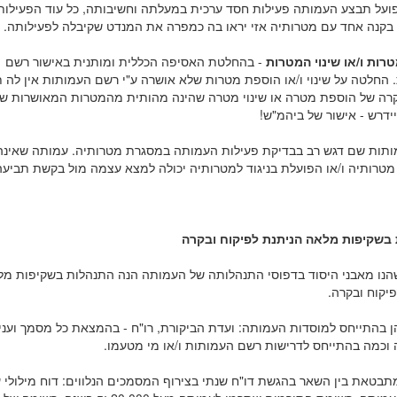
ועל תבצע העמותה פעילות חסד ערכית במעלתה וחשיבותה, כל עוד הפעילות 
בקנה אחד עם מטרותיה אזי יראו בה כמפרה את המנדט שקיבלה לפעילותה.
רות ו/או שינוי המטרות
- בהחלטת האסיפה הכללית ומותנית באישור רשם
 החלטה על שינוי ו/או הוספת מטרות שלא אושרה ע"י רשם העמותות אין לה ת
קרה של הוספת מטרה או שינוי מטרה שהינה מהותית מהמטרות המאושרות ש
ידרש - אישור של ביהמ"ש!
תות שם דגש רב בבדיקת פעילות העמותה במסגרת מטרותיה. עמותה שאינה
טרותיה ו/או הפועלת בניגוד למטרותיה יכולה למצא עצמה מול בקשת תביעה
בשקיפות מלאה הניתנת לפיקוח ובקרה
שהנו מאבני היסוד בדפוסי התנהלותה של העמותה הנה התנהלות בשקיפות מ
יקוח ובקרה.
 בהתייחס למוסדות העמותה: ועדת הביקורת, רו"ח - בהמצאת כל מסמך ועניין
וכמה בהתייחס לדרישות רשם העמותות ו/או מי מטעמו.
תבטאת בין השאר בהגשת דו"ח שנתי בצירוף המסמכים הנלווים: דוח מילולי 