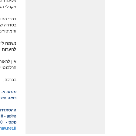
מקבלי השכ
דברי החו
בסדרה שלה
והמיסויים
נשמח ליצ
להערות ת
אין לראות
הרלבנטיי
בברכה,
מנחם מ. 
רואה חשב
ההסתדרות 16, פתח ת
טלפון - 9347618 - 03
פקס - 9349550 – 03
av.net.il