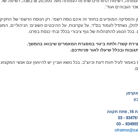
פעילות העמותה, רשימת התורמים שתרמו לעמותה מעל 20,000 ₪ בש
ר הגבוהים ועוד'.
ק והפסיקה המופיעים בחוזר זה אינם נוסח רשמי. רק הנוסח הרשמי של החקיק
לן, נשתדל לעמוד בס"ד, על עקרונות, על ההיבטים השונים: הניהוליים, המש
. בכל הנוגע להתנהלות של גוף ציבורי בכלל ובתי כנסת בפרט.
ירת קשר/ ולתת ביטוי במסגרת המאמרים שיבואו בהמשך.
גובות ובכלל שיעלו לאור פניותיכם.
 באמור לעיל חוות דעת וכיוצ"ב. בכל נושא ועניין יש להיוועץ עם אנשי המקצוע
ם.
אקרמן
ון
קווה
ofratme@zah