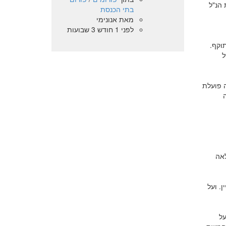
הנ"ל
בתי הכנסת
מאת
אנונימי
לפני 1 חודש 3 שבועות
וקף.
ל
 פועלת
לאה
. ועל
על