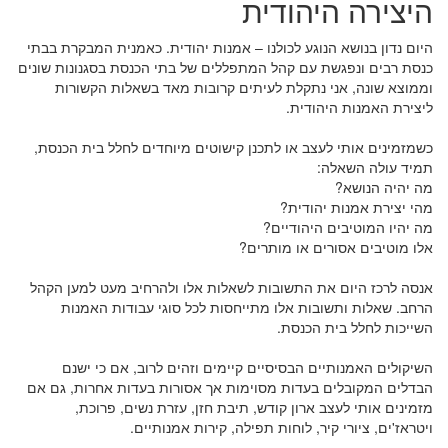
היצירה היהודית
היום נדון בנושא הנוגע לכולנו – אמנות יהודית. כאמנית המבקרת בבתי
כנסת רבים ונפגשת עם קהל המתפללים של בתי הכנסת בסגנונות שונים
וממוצא שונה, אני נתקלת לעיתים קרובות מאד בשאלות הקשורות
ליצירת האמנות היהודית.
כשמזמינים אותי לעצב או לתכנן קישוטים מיוחדים לחלל בית הכנסת,
תמיד עולה השאלה:
מה יהיה הנושא?
מהי יצירת אמנות יהודית?
מה יהיו המוטיבים היהודיים?
אלו מוטיבים אסורים או מותרים?
אנסה לרכז היום את התשובות לשאלות אלו ולהרחיב מעט למען הקהל
הרחב. שאלות ותשובות אלו מתייחסות לכל סוגי עבודות האמנות
השייכות לחלל בית הכנסת.
השיקולים האמנותיים הבסיסיים קיימים וזהים לרוב, אם כי ישנם
הבדלים המקובלים בעדות מסוימות אך אסורות בעדות אחרות, גם אם
מזמינים אותי לעצב ארון קודש, תיבת חזן, עזרת נשים, פרוכת,
ויטראז'ים, ציורי קיר, לוחות תפילה, קירות אמנותיים.