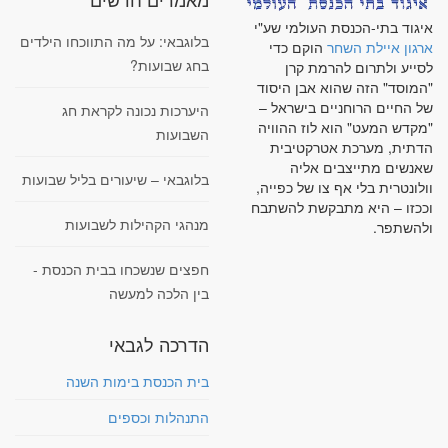
איגוד בתי-הכנסת העולמי שע"י
בלוגבאי: על מה התווכחו הילדים
ארגון איילת השחר
הוקם כדי
בחג שבועות?
לסייע ולתרום להרמת קרן
"המוסד" הזה שהוא אבן היסוד
של החיים הרוחניים בישראל –
היערכות נכונה לקראת חג
"מקדש המעט" הוא לוז ההוויה
השבועות
הדתית, מערכת אטרקטיבית
שאנשים מתייצבים אליה
בלוגבאי – שיעורים בליל שבועות
וולונטרית בלי אף צו של כפייה,
וככזו – היא מתבקשת להשתבח
מנהגי הקהילות לשבועות
ולהשתפר.
חפצים שנשכחו בבית הכנסת -
בין הלכה למעשה
הדרכה לגבאי
בית הכנסת בימות השנה
התנהלות וכספים