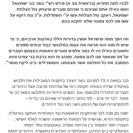
לבניו למה תתראו (בראשית מב א) פירש רש"י בפני בני ישמעאל
ועשו כאילו אתם שבעים כי שניהם סוברים שיצחק גזל הצלחת
ישמעאל, ויעקב גזל הצלחת עשו ע"י השתדלות, ע"כ צוה דוקא על
עשו פנו לכם צפונה שלא יתקנא בכם.
וזה הפך ממה שישראל עושין בדורות הללו בארצות אויביהם, כי מי
שיש לו מנה הוא מראה את עצמו במלבושי כבוד ובתים ספונים
וחשובים כאילו היו לו כמה אלפים ומגרים האומות בעצמם ועוברים
על מה שנאמר פנו לכם צפונה. ומנהג זה הוא ברבת בני עמינו והוא
המסבב את כל התלאה אשר מצאתנו. והמשכילים יבינו ליקח מוסר".
כבר במאה ה 13 למנינם, נוצר הצורך בתקנות המגבילות את הלבוש.
באיטליה שררה באותה תקופה רוח של גנדרנות מרובה אצל היהודים.
הגברים התהדרו בלבושם, וגם הנשים היהודיות התלבשו בפאר רב עד
מאוד. דבר זה גרם – לפי כותבי היסטוריה שאינם בני ברית –
להתפרצויות זעם של ההמון העני הגוי נגד היהודים.
ישנה גם סבה לכך שהתקנות הראשונות נגד המותרות הותקנו באיטליה.
בתקופה ההיא, שגישרה על המאות הראשונה והשניה לאלף השישי,
הוגברו יחסי המסחר בין אירופה ואסיה, באמצעות נמלי הסחר
האיטלקיים בים התיכון. האוכלוסייה העירונית נתעשרה. היהודים תפסו