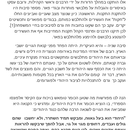
אלו הותקנו במהלך הדורות על ידי הרבנים וראשי הקהילות, ורובם עסקו
באיסורים והגבלות על מלבושי מותרות ובגדי פאר. מספר סיבות היו
להתקנת התקנות. הראשונה: כיון שנוצר מצב שעניים ואביונים החלו
ל"חקות" את העשירים ולהתלבש כמותם, בבגדים מפוארים ותכשיטים
יקרים. עקב כך הם שקעו בחובות וזה גרם לסיבוכים בחיי המשפחה
[1]
.
לכן תיקנו הרבנים ופרנסי הקהל תקנות המחייבות אף את העשירים
להצטנע בלבושם ולהימנע מלהתלבש בפאר.
סיבה שניה – והיא העיקרית. היתה הפחד מפני קנאת הגויים יושבי
הארץ. רובם של אזרחי המדינות באירופה הנוצרית היו דלים ורשים.
ובראותם את היהודים מתלבשים ומתקשטים בצורה מנקרת עיניים,
גברה קנאתם, והחלו לשטום אותם על כך. טענתם הידועה של בני עשו
היתה כי את הכסף עשו היהודים על חשבון הגויים, והם מוצצים את לשד
הארץ, דבר זה קומם עליהם את גויי הארץ בכל מקומות מושבותיהם.
ועקב כך גרם להתנכלויות לציבור היהודי ולפוגרומים.
הנה לנו מפורשות מה שטען הכומר טומאש בויכוח עם הקיסר אלפונסו
הספרדי, בו הוציא הכומר את דיבת היהודים, ומדגיש כי הקנאה היא
שמביאה את הגויים לשנאה הרבה שלהם כנגד היהודים:
"
היהודי הוא בעל גאווה, ומבקש תמיד השתרר, ולא יחשבו שהם
גולים
ועבדים, דחופים מגוי אל גוי, אבל להפך שיבקשו להראות
עצמם אדונים ושרים, לכן העם
מקנא בהם, ואמר החכם שהשנאה