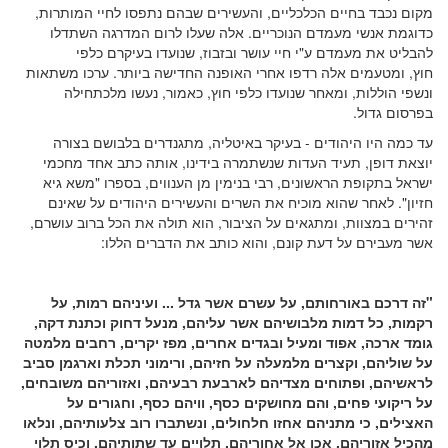
מקום נכבד בחיים הכלכליים, והעשירים שבהם נתפסו לחיי המותרות,
כדוגמת אנשי מעמדם הנוכריים. אלה שעלו לרום המדרגה השתדלו
להבליט את מעמדם ע"י חיי עושר ובזבוז, שנועדו בעיקרם כלפי
חוץ, ומטעמים אלה רדפו אחרי האופנה החדישה ביותר. ערכו משתאות
ונשפי הוללות, ומאחר שנועדו כלפי חוץ, כאמור, נעשו מלכתחילה
בפרסום גדול.
עד כמה היו היהודים - בעיקר באיטליה, מתגנדרים בלבושם בצורה
יוצאת דופן, תעיד העדות שנשתמרה בידינו, אותה כתב אחד מחכמי
ישראל בתקופת הראשונים, רבי בנימין מן הענווים, בספרו "משא גיא
חזיון". לאחר שהוא מוכיח את השרים והעשירים היהודים על שאינם
זהירים במצוות, ומתגאים על הציבור, הוא תולה את הכל ברוב עושרם,
אשר מעבירם על דעת קונם, והוא כותב את הדברים הללו:
"זה דרכם באורחותם, על עשרם אשר גדל ... ועיניהם רמות, על
רקמות, כל דמות מלבושיהם אשר עליהם, מנעל דחוק וכתנת דקה,
גומד ארכה, אפוד ומעיל ובגדים אחרים, מפז יקרים, רחבים מלמטה
על שוליהם, וקצרים מלמעלה על חזיהם, ורימוני תכלת וארגמן סביב
לראשיהם, ופתוחים מצדיהם לארבעת רבעיהם, ואזוריהם משובחים,
על ריקועי פחים, והם מחושקים כסף, וויהם כסף, וחגורים על
האצילים, כי מתניהם אחזו חלחולים, ונשתברו רוב צלעותיהם, ונלאו
מהכיל אזוריהם, אכן אל אחוריהם, תלויים עד שתותיהם, וכיס תלוי