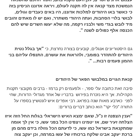
הנמשכת מצד קנאה אין לה תקנה לעולם, ויראה אדוננו
הניסיון בזה
כי כאשר באו היהודים למלכות אדוננו, היו באים כעבדים וגולים,
לבושי
בלויי הסחבות, ועתה היהודי משתרר, ואם יש לו מאתים זהובים
מיד לובש בגדי משי ולבניו
רקמה, מה שלא יעשו השרים שיש להם
הכנסה אלף כפולים לשנה
"
.
גם היסטוריונים אנגלים, קובעים בצורה נחרצת, כי
"אך בגלל נטית
היהודים להתהדר בפומבי, ולהראות את עושרם, התנפלו עליהם בני
ההמון פעמים רבות... ".
קנאת הגויים במלבושי הפאר של היהודים
סיבה זאת כתובה עלי ספר, - ולפעמים רק ברמז - ברבים מקובצי תקנות
הקהילות. אך היא נזכרת בפירוש בדבריו של אחד מגדולי הדורות, שחי
לפני כארבע מאות שנה בפראג. רבי אפרים איש לונטשיץ בספרו על
התורה "כלי יקר" הוא כותב דברים ברורים:
"וענין הצפנה זו נ"ל, שאם ימצא האיש הישראלי בגלות החל הזה איזו
הצלחה זעיר שם, אז יטמינו ויצפינו הכל בפני עשו, כי אין לך אומה
שמתקנאת בישראל כמו עשו, כי לדעתם הכל גזולה בידם מהם מן
ברכת יעקב אבינו שלקח ברכותיו של עשו במרמה, וכן יעקב צוה