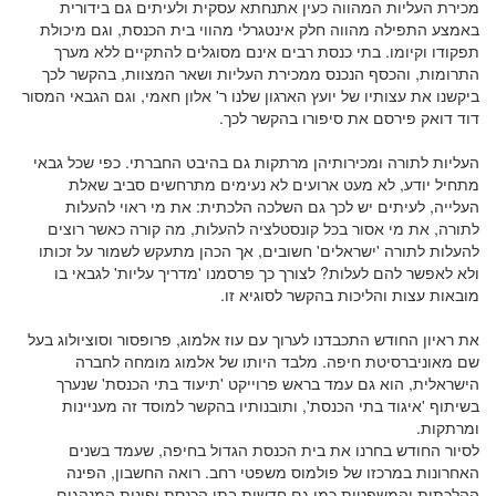
מכירת העליות המהווה כעין אתנחתא עסקית ולעיתים גם בידורית
באמצע התפילה מהווה חלק אינטגרלי מהווי בית הכנסת, וגם מיכולת
תפקודו וקיומו. בתי כנסת רבים אינם מסוגלים להתקיים ללא מערך
התרומות, והכסף הנכנס ממכירת העליות ושאר המצוות, בהקשר לכך
ביקשנו את עצותיו של יועץ הארגון שלנו ר' אלון חאמי, וגם הגבאי המסור
דוד דואק פירסם את סיפורו בהקשר לכך.
העליות לתורה ומכירותיהן מרתקות גם בהיבט החברתי. כפי שכל גבאי
מתחיל יודע, לא מעט ארועים לא נעימים מתרחשים סביב שאלת
העלייה, לעיתים יש לכך גם השלכה הלכתית: את מי ראוי להעלות
לתורה, את מי אסור בכל קונסטלציה להעלות, מה קורה כאשר רוצים
להעלות לתורה 'ישראלים' חשובים, אך הכהן מתעקש לשמור על זכותו
ולא לאפשר להם לעלות? לצורך כך פרסמנו 'מדריך עליות' לגבאי בו
מובאות עצות והליכות בהקשר לסוגיא זו.
את ראיון החודש התכבדנו לערוך עם עוז אלמוג, פרופסור וסוציולוג בעל
שם מאוניברסיטת חיפה. מלבד היותו של אלמוג מומחה לחברה
הישראלית, הוא גם עמד בראש פרוייקט 'תיעוד בתי הכנסת' שנערך
בשיתוף 'איגוד בתי הכנסת', ותובנותיו בהקשר למוסד זה מעניינות
ומרתקות.
לסיור החודש בחרנו את בית הכנסת הגדול בחיפה, שעמד בשנים
האחרונות במרכזו של פולמוס משפטי רחב. רואה החשבון, הפינה
ההלכתית והמשפטית כמו גם חדשות בתי הכנסת ופינות המנהגים