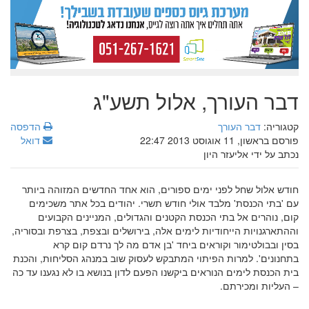
דבר העורך, אלול תשע"ג
קטגוריה:
דבר העורך
הדפסה
פורסם בראשון, 11 אוגוסט 2013 22:47
דואל
נכתב על ידי אליעזר היון
חודש אלול שחל לפני ימים ספורים, הוא אחד החדשים המזוהה ביותר
עם 'בתי הכנסת' מלבד אולי חודש תשרי. יהודים בכל אתר משכימים
קום, נוהרים אל בתי הכנסת הקטנים והגדולים, המניינים הקבועים
וההתארגנויות הייחודיות לימים אלה, בירושלים ובצפת, בצרפת ובסוריה,
בסין ובבולטימור וקוראים ביחד 'בן אדם מה לך נרדם קום קרא
בתחנונים'. למרות הפיתוי המתבקש לעסוק שוב במנהג הסליחות, והכנת
בית הכנסת לימים הנוראים ביקשנו הפעם לדון בנושא בו לא נגענו עד כה
– העליות ומכירתם.