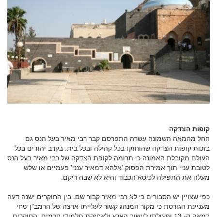
קופות הצדקה
החל מהמאה השמונה עשרה התפרסם קבר רבי מאיר בעל הנס גם
בזכות קופות הצדקה שהוחזקו בכל קהילה ובכל בית. בקרב יהודים בכל
העולם מקובלת האמונה כי תרומה לקופת הצדקה של רבי מאיר בעל הנס
לטובת עניי תוך אמירת הפסוק 'אלהא דמאיר ענני' פעמיים או שלש
מעלה את התפילה לכיסא הכבוד והיא לא שבה ריקם.
כפי שצויין יש הסבורים כי לא רבי מאיר קבור שם. בין החוקרים ישנה דעה
מעניינת הגורסת כי מקור המנהג קשור לעלייתו ארצה של הרמב"ן שחי
במאה ה- 13 ופעולתו ליישוב הארץ ולאחזקת תלמידי חכמים. החוקרים