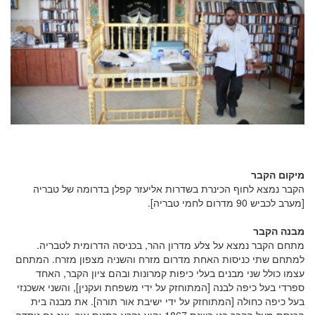
מיקום הקבר
הקבר נמצא לחוף הכינרת בשדרות אליעזר קפלן בדרומה של טבריה
[מערב לכביש 90 מדרום לחמי טבריה].
מבנה הקבר
מתחם הקבר נמצא על צלע מדרון ההר, בכניסה הדרומית לטבריה.
למתחם שתי כניסות האחת מדרום מזרח והשניה מצפון מזרח. המתחם
עצמו כולל שני מבנים בעלי כיפות קמרונות ובהם ציון הקבר, האחד
ספרדי בעל כיפה לבנה [המתוחזק על ידי משפחת ועקנין], והשני אשכנזי
בעל כיפה כחולה [המתוחזק על ידי ישיבת אור תורה]. את מבנה בית
הכנסת מעל הקבר בנו בשנת 1867 והוא נקרא כתנות אור, ואז גם נוסדה