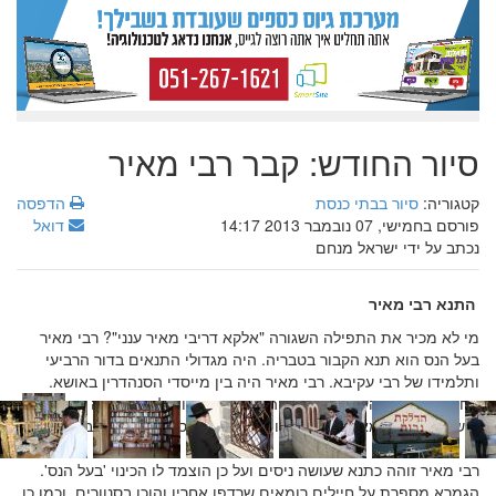
סיור החודש: קבר רבי מאיר
קטגוריה:
סיור בבתי כנסת
הדפסה
פורסם בחמישי, 07 נובמבר 2013 14:17
דואל
נכתב על ידי ישראל מנחם
התנא רבי מאיר
מי לא מכיר את התפילה השגורה "אלקא דריבי מאיר ענני"? רבי מאיר
בעל הנס הוא תנא הקבור בטבריה. היה מגדולי התנאים בדור הרביעי
ותלמידו של רבי עקיבא. רבי מאיר היה בין מייסדי הסנהדרין באושא.
אחד מהקבצים העיקריים מהם הורכבה משנתו של רבי יהודה הנשיא היא
'משנתו של רבי מאיר', ועל כך אומרת הגמרא 'סתם משנה כרבי מאיר'.
רבי מאיר זוהה כתנא שעושה ניסים ועל כן הוצמד לו הכינוי 'בעל הנס'.
הגמרא מספרת על חיילים רומאים שרדפו אחריו והוכו בסנוורים, וכמו כן