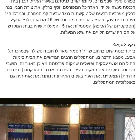
בפורט סעיד שבמצרים, כלומר קודם כניסתם בשערי הארץ. תכנון בית
הכנסת נעשה על ידי האדריכל המפורסם יוסף ברלין. את צורת הבנין בנה
ברלין מארבעה רבעים של 7 קשתות כנגד שבעת קני המנורה, ובמרכז הגג
מיקם כיפת ענק יפהפיה הבנויה במתכונת של 15 מדרגות כלפי הרקיע
[הספקטרום של הכיפה] המסמלות את 15 המעלות שהיו בבית המקדש
עליהם היו שרים הלויים את שיא המעלות.
רקע לוקאלי
בית הכנסת שוכן ברחוב שד"ל הסמוך מאד לרחוב רוטשילד שבמרכז תל
אביב. מטבע הדברים, המתפללים הרבים הגודשים את הבית בימות
החול הם אנשי עסקים ופועלים שמקום פרנסתם מאוכן באזור זה. תושבי
השכונה, פוקדים את המקום בעיקר בשבתות אם כי ההזדקנות [בפרט זו
הדתית] המאפיינת את העיר בשנים האחרונות נותנת את אותותיה גם
באוכלוסית המתפללים.