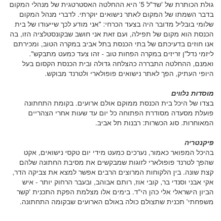
גולת הכותרת של 'שד"ל 5' היא ההחלטה האסטרטגית של מנהלי המקום
בדבר השמתו של המקום לאתר נישואים יוקרתי. לדברי מנהל המקום
שלומי בובליל מדובר היה בצעד הכרחי: "אני מודע לכך שייעודו של בית
הכנסת הוא מקום של תפילה, ועם זאת אני חושב שבקונסטלציה הזו, בה
אנו חוזים בדעיכתם של בתי הכנסת בתל אביב במקרה הטוב, ומכירתם
ליזמי נדל"ן זריזים במקרה הפחות טוב - זהו צעד כמעט מתבקש".
ואמנם, ההחלטה התבררה כהצלחה גדולה ובית הכנסת הקסום בעל
היופי העתיק, הפך לאתר נישואים פופולארי ולטרנד מבוקש.
מוסדות נלווים
בצדו של היכל בית הכנסת ממוקם אולם ארועים. בקומת התחתונה
פועלת מסעדה מסודרת הפתוחה כל יום עד שעות אחרי הצהריים
המאוחרות. סוג הכשרות: רבנות תל אביב.
פיקנטריה
בהיכל המפואר כאמור, נערכים כמעט מידי יום טקסי נישואים, אקט
שהפך לטרנד פופולארי לזוגות שמבקשים את מסיבת החתונה שלהם
קצת שונה. בין הלקוחות המרוצים הרבים אפשר למצא את צביקה הדר,
אקי אבני וסנדי בר, קובי אוז, רותם אבוהב, ובעבר הרחוק יותר - איש
הביון הישראלי אלי כהן הי"ד. בימים אלו מצלמת הפקת התכנית 'קשר
משפחתי' תכנית שתצולם כולה באולם הארועים שבקומה התחתונה.