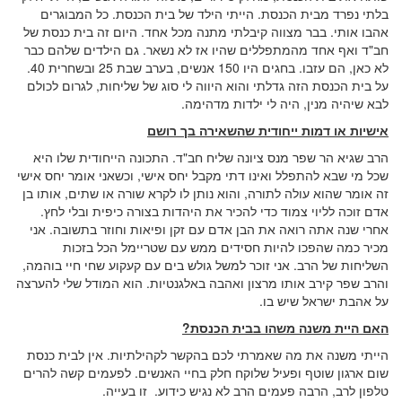
בלתי נפרד מבית הכנסת. הייתי הילד של בית הכנסת. כל המבוגרים
אהבו אותי. בבר מצווה קיבלתי מתנה מכל אחד. היום זה בית כנסת של
חב"ד ואף אחד מהמתפללים שהיו אז לא נשאר. גם הילדים שלהם כבר
לא כאן, הם עזבו. בחגים היו 150 אנשים, בערב שבת 25 ובשחרית 40.
על בית הכנסת הזה גדלתי והוא היווה לי סוג של שליחות, לגרום לכולם
לבא שיהיה מנין, היה לי ילדות מדהימה.
אישיות או דמות ייחודית שהשאירה בך רושם
הרב שגיא הר שפר מנס ציונה שליח חב"ד. התכונה הייחודית שלו היא
שכל מי שבא להתפלל ואינו דתי מקבל יחס אישי, וכשאני אומר יחס אישי
זה אומר שהוא עולה לתורה, והוא נותן לו לקרא שורה או שתים, אותו בן
אדם זוכה לליוי צמוד כדי להכיר את היהדות בצורה כיפית ובלי לחץ.
אחרי שנה אתה רואה את הבן אדם עם זקן ופיאות וחוזר בתשובה. אני
מכיר כמה שהפכו להיות חסידים ממש עם שטריימל הכל בזכות
השליחות של הרב. אני זוכר למשל גולש בים עם קעקוע שחי חיי בוהמה,
והרב שפר קירב אותו מרצון ואהבה באלגנטיות. הוא המודל שלי להערצה
על אהבת ישראל שיש בו.
האם היית משנה משהו בבית הכנסת?
הייתי משנה את מה שאמרתי לכם בהקשר לקהילתיות. אין לבית כנסת
שום ארגון שוטף ופעיל שלוקח חלק בחיי האנשים. לפעמים קשה להרים
טלפון לרב, הרבה פעמים הרב לא נגיש כידוע. זו בעייה.