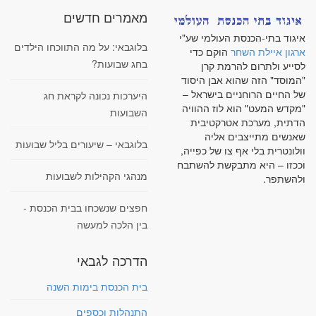
מאמרים חדשים
איגוד בתי-הכנסת העולמי שע"י
בלוגבאי: על מה התווכחו הילדים
ארגון איילת השחר
הוקם כדי
בחג שבועות?
לסייע ולתרום להרמת קרן
"המוסד" הזה שהוא אבן היסוד
של החיים הרוחניים בישראל –
היערכות נכונה לקראת חג
"מקדש המעט" הוא לוז ההוויה
השבועות
הדתית, מערכת אטרקטיבית
שאנשים מתייצבים אליה
בלוגבאי – שיעורים בליל שבועות
וולונטרית בלי אף צו של כפייה,
וככזו – היא מתבקשת להשתבח
מנהגי הקהילות לשבועות
ולהשתפר.
חפצים שנשכחו בבית הכנסת -
בין הלכה למעשה
הדרכה לגבאי
בית הכנסת בימות השנה
התנהלות וכספים