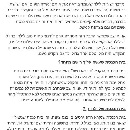
ומדבר ישירות לילד שעומד ביראה את אותם עשרה רגעים. אם יש שתי
בר מצוות יהיו שתי דרשות. הילד עומד ביראה מול הרב ומקשיב. בברכת
כהנים כולם מגיעים אל הרב הרב שם את ידיו על ראש הילדים כדי שיזכו
בברכה, דברים שלא קיימים בישראל. ראיתי את זה גם בבתי כנסת
אשכנזים וגם בצרפת למשל.
אני חושב שכאשר הדבר הזה חסר זה גורם לחינוך פחות טוב לילד. בחו"ל
יש לילד אטרקציה לבא לבית כנסת, כי קורה משהו, יש פעילות לילדים,
חשבו על הכל, ילד רוצה לבא לבית כנסת. מי שמטייל בעולם יודע שבית
המקדש היה כולו טקס אחד גדול. כך גם מקדש מעט.
בית הכנסת שעשה עליך רושם מיוחד?
בית הכנסת הנקרא 'סידנאם שול'. הוא נמצא ביוהנסבורג. בית כנסת
אשכנזי שהיתה שם מקהלה כל השבת ביחד עם החזן, וכל השבת
מתקיימת הרמוניה בין החזן והקהל שמשתתף. זו חוויה, אתה מוצא
לפתע כי כיף להיות יהודי. אני חושב שבתרבות האשכנזית לפעמים זה
פחות קיים כיוון שהיתה תחושה במשך שנים שכדאי לבא להתפלל מהר
ולצאת לפני שיהרגו אותנו... זה הפך את התפילה ליותר עניינית.
בית הכנסת של ילדותך?
בית הכנסת שנקרא הרפוגרסיבים, בנס ציונה. זהו בית כנסת שניצולי
שואה בנו אותו, ואני בגיל 9 חזרתי בתשובה והייתי שם עד גיל 14. הייתי
פותח את בית הכנסת, מחלק סידורים, מעלה לתורה אנשים, הייתי חלק