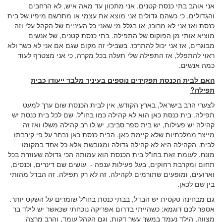
אני אוהב בתי כנסת קטנים. אני מתכוון עד מאה איש, לא הרחבים
והגדולים, כי כשהם גדולים אני מוצא את עצמי או מתרשם מיפיו של בית
כנסת ואז אני לא מרוכז, או בגלל מי שאני כל העיניים של הקהל עלי וזה
מוציא אותי מן הפוקוס של התפילה. בתי כנסת קטנים, של אנשים
מבוגרים, אז אני יכול להתרכז. בשבילי זה מקום שגם אם אני לא כשר ולא
ראוי להתפלל, אז התפילה שלי תעלה בכל מקרה, כי אני מצטרף לעוד
כמה אנשים.
האם לבית הכנסת תפקידים נוספים בעיניך מלבד ייעודו כבית
תפילה?
לצערי הרב בישראל, בארץ הקודש, אין לבית הכנסת שום ערך למעט
תפילה. בית כנסת כאן הוא לא קהילה כמו בחו"ל. שם לכל בית כנסת יש
קהילה יש פעילות, יש בית ספר סביבו, יש לו רב קהילה משלו ואז זה
מייצר ממלכתיות שלא קיימת כאן. הבית כנסת כאן נבחר על פי קירבתו
לבית. הקהילה היא לא קהילה גדולה ומגובשת אלא כל אחד במקומו
מונח. לעומת זאת בחו"ל בית הכנסת הוא עמותה הכי גדולה שעוזרת בכל
תחום ומקרבת רחוקים, בעל פעילות ענפה - עושים שם דינרים, וכנסים,
וארועים, ומופעים שתורמים לקהילה. זה לא רק תפילה. זה הבדל מהותי
בין שם לכאן.
גם מבחינה טקסית יש הבדל, בבתי כנסת בחו"ל שומרים על השקט יותר.
אספר לכם דוגמא: כשהייתי בדרום אפריקה נוכחתי שכאשר יש לילד בר
מצווה, הילד נעמד במשך עשר דקות, וגם הקהל עומד, והרב מרצה