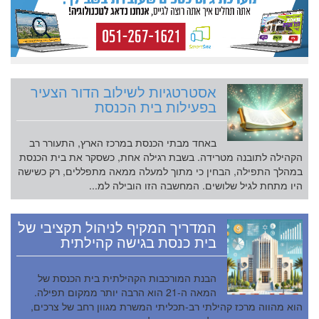
אסטרטגיות לשילוב הדור הצעיר
בפעילות בית הכנסת
באחד מבתי הכנסת במרכז הארץ, התעורר רב
הקהילה לתובנה מטרידה. בשבת רגילה אחת, כשסקר את בית הכנסת
במהלך התפילה, הבחין כי מתוך למעלה ממאה מתפללים, רק כשישה
היו מתחת לגיל שלושים. המחשבה הזו הובילה למ...
המדריך המקיף לניהול תקציבי של
בית כנסת בגישה קהילתית
הבנת המורכבות הקהילתית בית הכנסת של
המאה ה-21 הוא הרבה יותר ממקום תפילה.
הוא מהווה מרכז קהילתי רב-תכליתי המשרת מגוון רחב של צרכים,