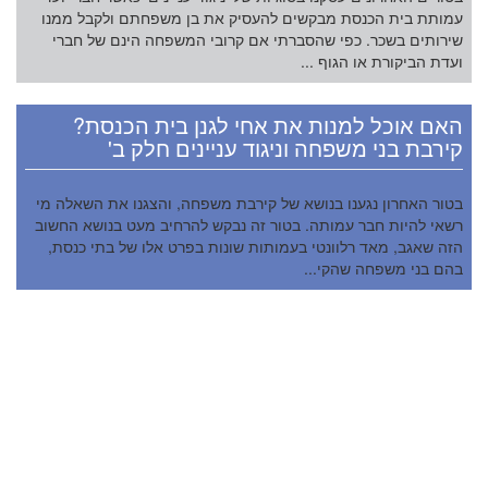
עמותת בית הכנסת מבקשים להעסיק את בן משפחתם ולקבל ממנו
שירותים בשכר. כפי שהסברתי אם קרובי המשפחה הינם של חברי
ועדת הביקורת או הגוף ...
האם אוכל למנות את אחי לגנן בית הכנסת?
קירבת בני משפחה וניגוד עניינים חלק ב'
בטור האחרון נגענו בנושא של קירבת משפחה, והצגנו את השאלה מי
רשאי להיות חבר עמותה. בטור זה נבקש להרחיב מעט בנושא החשוב
הזה שאגב, מאד רלוונטי בעמותות שונות בפרט אלו של בתי כנסת,
בהם בני משפחה שהקי...