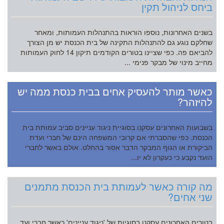
ביחס לניהול תקין
בשנים האחרונות, נוספו הוראות בהתנהלות העמותות, ומאחר
שחלקם נוגע גם להתנהלות התקינה של בית הכנסת יש מן הצורך
להביאם פה. כפי שציינו בטורים הקודמים תיקון 14 לחוק העמותות
מחייב מינוי של מבקר פנימי ...
כאשר מותר להעסיק אחים בבית כנסת ממה יש
להיזהר?
בשבועות האחרונים עסקנו בסוגיית ניגוד עניינים סביב עמותת בית
הכנסת. כפי שהסברתי אם קרובי המשפחה הינם של חברי ועדת
הביקורת או הגוף המבקר הדבר אסור בהחלט. אולם באשר לחברי
הועד נקבע כי כעקרון לא יו...
מה קורה כאשר לעמותת בית הכנסת מתמנים
שני אחים?
בטורים האחרונים עסקנו בסוגיות של 'ניגוד עניינים' כאשר חברי ועד