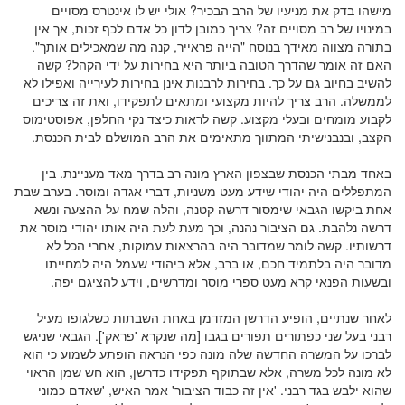
מישהו בדק את מניעיו של הרב הבכיר? אולי יש לו אינטרס מסויים
במינויו של רב מסויים זה? צריך כמובן לדון כל אדם לכף זכות, אך אין
בתורה מצווה מאידך בנוסח "הייה פראייר, קנה מה שמאכילים אותך".
האם זה אומר שהדרך הטובה ביותר היא בחירות על ידי הקהל? קשה
להשיב בחיוב גם על כך. בחירות לרבנות אינן בחירות לעירייה ואפילו לא
לממשלה. הרב צריך להיות מקצועי ומתאים לתפקידו, ואת זה צריכים
לקבוע מומחים ובעלי מקצוע. קשה לראות כיצד נקי החלפן, אפוסטימוס
הקצב, ובנבנישיתי המתווך מתאימים את הרב המושלם לבית הכנסת.
באחד מבתי הכנסת שבצפון הארץ מונה רב בדרך מאד מעניינת. בין
המתפללים היה יהודי שידע מעט משניות, דברי אגדה ומוסר. בערב שבת
אחת ביקשו הגבאי שימסור דרשה קטנה, והלה שמח על ההצעה ונשא
דרשה נלהבת. גם הציבור נהנה, וכך מעת לעת היה אותו יהודי מוסר את
דרשותיו. קשה לומר שמדובר היה בהרצאות עמוקות, אחרי הכל לא
מדובר היה בלתמיד חכם, או ברב, אלא ביהודי שעמל היה למחייתו
ובשעות הפנאי קרא מעט ספרי מוסר ומדרשים, וידע להציגם יפה.
לאחר שנתיים, הופיע הדרשן המזדמן באחת השבתות כשלגופו מעיל
רבני בעל שני כפתורים תפורים בגבו [מה שנקרא 'פראק']. הגבאי שניגש
לברכו על המשרה החדשה שלה מונה כפי הנראה הופתע לשמוע כי הוא
לא מונה לכל משרה, אלא שבתוקף תפקידו כדרשן, הוא חש שמן הראוי
שהוא ילבש בגד רבני. 'אין זה כבוד הציבור' אמר האיש, 'שאדם כמוני