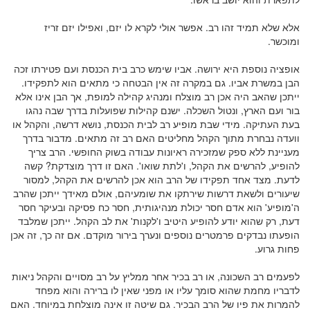
אלא שלא תמיד זהו רב. אפשר אולי לקרא לו יזם, ואפילו יזם זריז
ומוכשר.
אופציה נוספת היא ירושה. אביו שימש כרב בית הכנסת ועם פטירתו זכה
הבן במשרת אביו. גם במקרה זה אין הבטחה כי מתאים הוא לתפקידו.
ייתכן שהאב היה אכן רב מוצלח ומנהיג קהילה למופת, אך הבן אינו אלא
בור ועם הארץ, ונטול השכלה. ישנם קהילות שפועלות בדרך שבה נהגו
בעת העתיקה. מידי שבת מופיע רב לבית הכנסת, נושא דרשה, והקהל או
וועדה נבחרת מתוך הקהל מחליטים האם רב זה מתאים. מדבור בדרך
מעניינת ללא ספק שמזכירה ראיונות עבודה בשוק החופשי. הרב צריך
להופיע, להרשים את הקהל, ו'לתת שואו'. האם זו דרך מוצדקת? קשה
לדעת. מצד אחד תפקידו של הרב הוא אכן להרשים את הקהל, למסור
שיעורים ולשאת דרשות שירתקו את שומעיהם, אולם מאידך ייתכן שהרב
ה'מופיע' הוא אדם חסר יכולת מנהיגותית, חסר כח פסיקה ובעיקר חסר
דעת, רק שהוא יודע להופיע היטיב ו'לקנות' את לב הקהל. ייתכן שמלבד
הופעתו נבדקים פרמטרים נוספים ונערך בירור מוקדם. אם זה כך, זה אכן
פחות גרוע.
לפעמים רב השכונה, או רב בכיר אחר ממליץ על רב מסויים והקהל ניאות
לדבריו מחמת שהוא סומך עליו או מפני שאין לו ברירה והוא מפחד
להמרות את פיו של הרב הבכיר. גם שיטה זו אינה מוצלחת במיוחד. האם