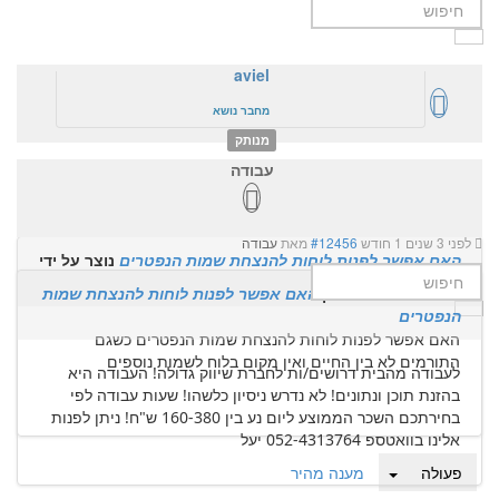
aviel
מחבר נושא
מנותק
עבודה
יותר
לפני 7 שנים 11 חודשים
#12348
מאת
aviel
לפני 3 שנים 1 חודש
#12456
מאת
עבודה
האם אפשר לפנות לוחות להנצחת שמות הנפטרים
נוצר על ידי
aviel
תגובה מ
עבודה
בדיון
האם אפשר לפנות לוחות להנצחת שמות
הנפטרים
האם אפשר לפנות לוחות להנצחת שמות הנפטרים כשגם
התורמים לא בין החיים ואין מקום בלוח לשמות נוספים
לעבודה מהבית דרושים/ות לחברת שיווק גדולה! העבודה היא
בהזנת תוכן ונתונים! לא נדרש ניסיון כלשהו! שעות עבודה לפי
בחירתכם השכר הממוצע ליום נע בין 160-380 ש"ח! ניתן לפנות
אלינו בוואטספ 052-4313764 יעל
פעולה
מענה מהיר