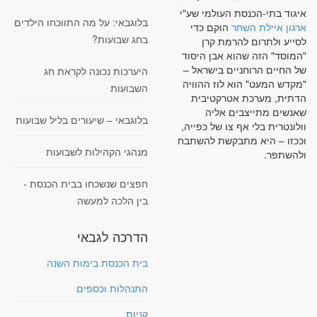
איגוד בתי-הכנסת העולמי שע"י
בלוגבאי: על מה התווכחו הילדים
ארגון איילת השחר
הוקם כדי
בחג שבועות?
לסייע ולתרום להרמת קרן
"המוסד" הזה שהוא אבן היסוד
של החיים הרוחניים בישראל –
היערכות נכונה לקראת חג
"מקדש המעט" הוא לוז ההוויה
השבועות
הדתית, מערכת אטרקטיבית
שאנשים מתייצבים אליה
בלוגבאי – שיעורים בליל שבועות
וולונטרית בלי אף צו של כפייה,
וככזו – היא מתבקשת להשתבח
מנהגי הקהילות לשבועות
ולהשתפר.
חפצים שנשכחו בבית הכנסת -
בין הלכה למעשה
הדרכה לגבאי
בית הכנסת בימות השנה
התנהלות וכספים
קניות