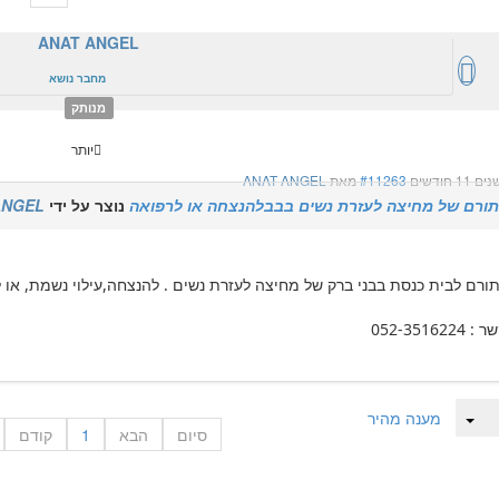
ANAT ANGEL
מחבר נושא
מנותק
יותר
#11263
מאת
ANAT ANGEL
תורם של מחיצה לעזרת נשים בבבלהנצחה או לרפואה
נוצר על ידי
ANGEL
ורם לבית כנסת בבני ברק של מחיצה לעזרת נשים . להנצחה,עילוי נשמת, או 
052-351622
מענה מהיר
סיום
הבא
1
קודם