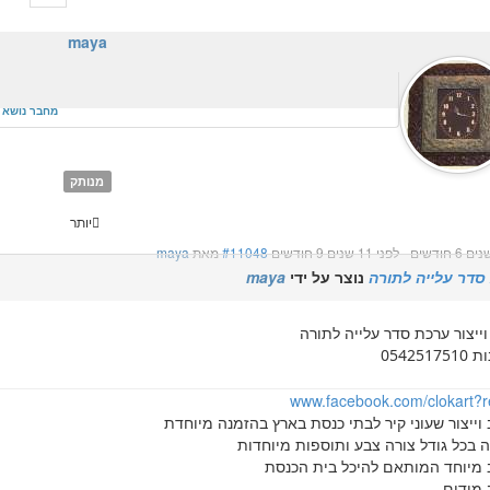
maya
מחבר נושא
מנותק
יותר
-
לפני 11 שנים 9 חודשים
#11048
מאת
maya
סדר עלייה לתורה
נוצר על ידי
maya
וייצור ערכת סדר עלייה לתורה
054251
www.facebook.com/clokart?r
 וייצור שעוני קיר לבתי כנסת בארץ בהזמנה מיוחדת
 בכל גודל צורה צבע ותוספות מיוחדות
 מיוחד המותאם להיכל בית הכנסת
מודים .....