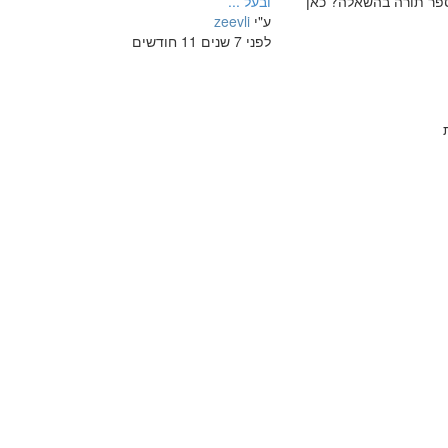
ספר תורה בהשאלה? כאן
ובעל ...
ע"י
zeevli
לפני 7 שנים 11 חודשים