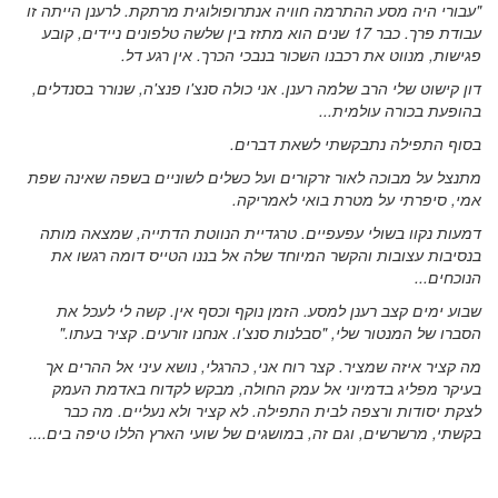
"עבורי היה מסע ההתרמה חוויה אנתרופולוגית מרתקת. לרענן הייתה זו
עבודת פרך. כבר 17 שנים הוא מתזז בין שלשה טלפונים ניידים, קובע
פגישות, מנווט את רכבנו השכור בנבכי הכרך. אין רגע דל.
דון קישוט שלי הרב שלמה רענן. אני כולה סנצ'ו פנצ'ה, שנורר בסנדלים,
בהופעת בכורה עולמית...
בסוף התפילה נתבקשתי לשאת דברים.
מתנצל על מבוכה לאור זרקורים ועל כשלים לשוניים בשפה שאינה שפת
אמי, סיפרתי על מטרת בואי לאמריקה.
דמעות נקוו בשולי עפעפיים. טרגדיית הנווטת הדתייה, שמצאה מותה
בנסיבות עצובות והקשר המיוחד שלה אל בננו הטייס דומה רגשו את
הנוכחים...
שבוע ימים קצב רענן למסע. הזמן נוקף וכסף אין. קשה לי לעכל את
הסברו של המנטור שלי, "סבלנות סנצ'ו. אנחנו זורעים. קציר בעתו."
מה קציר איזה שמציר. קצר רוח אני, כהרגלי, נושא עיני אל ההרים אך
בעיקר מפליג בדמיוני אל עמק החולה, מבקש לקדוח באדמת העמק
לצקת יסודות ורצפה לבית התפילה. לא קציר ולא נעליים. מה כבר
בקשתי, מרשרשים, וגם זה, במושגים של שועי הארץ הללו טיפה בים....