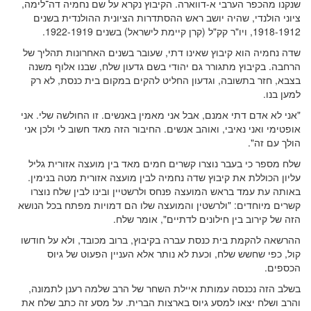
שנקנו מהכפר הערבי א-דווארה. הקיבוץ נקרא על שם נחמיה דה־לימה,
ציוני הולנדי, שהיה יושב ראש ההסתדרות הציונית ההולנדית בשנים
1918-1912, ויו"ר קק"ל (קרן קיימת לישראל) בשנים 1922-1919.
שדה נחמיה הוא קיבוץ שאינו דתי, שעובר בשנים האחרונות תהליך של
הרחבה. בקיבוץ מתגורר גם יהודי בשם גדעון שלח, שבנו אלוף משנה
בצבא, חזר בתשובה, וגדעון החליט להקים במקום בית כנסת, לא רק
למען בנו.
"אני לא אדם דתי אמנם, אבל אני מאמין באנשים. זו החולשה שלי. אני
אופטימי ואני נאיבי, ואוהב אנשים. החיבור הזה מאד חשוב לי ולכן אני
הולך עם זה".
שלח מספר כי בעבר נוצרו קשרים חמים מאד בין מועצה אזורית גליל
עליון הכוללת את קיבוץ שדה נחמיה לבין מועצה אזורית מטה בנימין.
באותה עת עמד בראש המועצה פנחס ולרשטיין ובינו לבין שלח נוצרו
קשרים מיוחדים: "ולרשטין והמועצה שלו הם דמויות מפתח בכל הנושא
הזה של קירוב בין חילונים לדתיים", אומר שלח.
ההרשאה להקמת בית כנסת עברה בקיבוץ, ברוב מכובד, ולא על חודשו
קול, כפי שחשש שלח, וכעת לא נותר אלא העניין הפעוט של גיוס
הכספים.
בשלב הזה נכנסה עמותת איילת השחר של הרב שלמה רענן לתמונה,
והרב ושלח יצאו למסע גיוס בארצות הברית. על מסע זה כתב שלח את