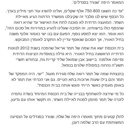
המאמר היפה 'שנורר בסנדלים'.
"עד כה השגנו 750-800 אלף שקלים, ועלינו להשיג עוד חצי מיליון בערך.
כל הכסף שיש לנו מלבד זה שקיבלנו ממשרד הדתות הגיע מאיילת
השחר. המועצה הדתית לא מוכנה לתת את האישור עד שהיא רואה
שהכסף כולו ברשותינו, וזו הסיבה שעלינו להגיע במהירות אל סכום הזה",
הוא אומר. הוא יצא למסע נוסף, הפעם עם בנו ישי כאמור אלוף משנה
בחיל האוויר, אך הסכום שנאסף עדיין לא התקרב לאומדן המבוקש.
בית הכנסת ישא את שמה של תמר אריאל שהפכה בשנת 2012 לנווטת
הדתייה הראשונה בחיל האוויר. היא גדלה במוסדות הציונות הדתית
וסיימה אולפנה ביישוב אבן שמואל שליד קריית גת, ובחודש תשרי
תשע"ה נהרגה במפולת שלגים בנפאל.
בהנצחת שמה של תמר רואה שלח סגירת מעגל. "ישי, היה המפקד של
תמר והם בילו שעות ארוכות בתא הטייס. גם אני הכרתי את תמר לא
באופן מעמיק כאשר הייתי פוגש אותה בבית הכנסת".
כל מי שירצה להשתתף בבנייה של בית הכנסת המיוחד בשדה נחמיה
לזכרה של תמר מוזמן לפנות לאיילת השחר, וזו תקשר אותו עם גדעון.
להלן קטעים מתוך מאמרו היפה של שלח, שנורר בסנדלים על הנסיעה
המשותפת עם הרב שלמה רענן.