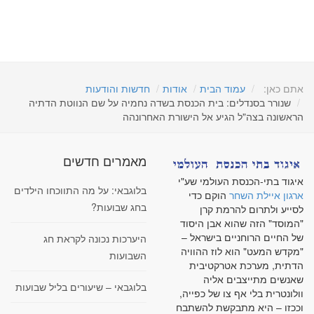
אתם כאן:
עמוד הבית
אודות
חדשות והודעות
שנורר בסנדלים: בית הכנסת בשדה נחמיה על שם הנווטת הדתיה
הראשונה בצה"ל הגיע אל הישורת האחרונהה
מאמרים חדשים
איגוד בתי-הכנסת העולמי שע"י
בלוגבאי: על מה התווכחו הילדים
ארגון איילת השחר
הוקם כדי
בחג שבועות?
לסייע ולתרום להרמת קרן
"המוסד" הזה שהוא אבן היסוד
של החיים הרוחניים בישראל –
היערכות נכונה לקראת חג
"מקדש המעט" הוא לוז ההוויה
השבועות
הדתית, מערכת אטרקטיבית
שאנשים מתייצבים אליה
בלוגבאי – שיעורים בליל שבועות
וולונטרית בלי אף צו של כפייה,
וככזו – היא מתבקשת להשתבח