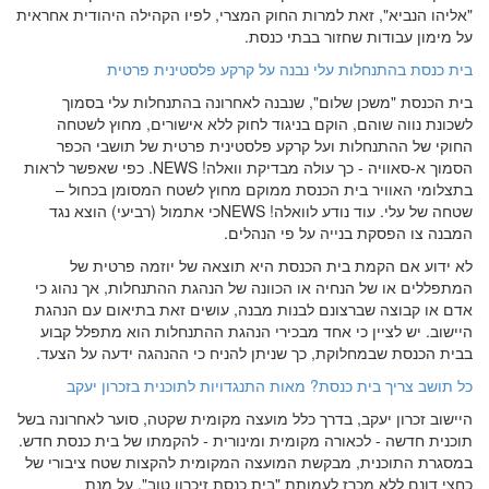
"אליהו הנביא", זאת למרות החוק המצרי, לפיו הקהילה היהודית אחראית
על מימון עבודות שחזור בבתי כנסת.
בית כנסת בהתנחלות עלי נבנה על קרקע פלסטינית פרטית
בית הכנסת "משכן שלום", שנבנה לאחרונה בהתנחלות עלי בסמוך
לשכונת נווה שוהם, הוקם בניגוד לחוק ללא אישורים, מחוץ לשטחה
החוקי של ההתנחלות ועל קרקע פלסטינית פרטית של תושבי הכפר
הסמוך א-סאוויה - כך עולה מבדיקת וואלה!
NEWS
. כפי שאפשר לראות
בתצלומי האוויר בית הכנסת ממוקם מחוץ לשטח המסומן בכחול –
שטחה של עלי. עוד נודע לוואלה!
NEWS
כי אתמול (רביעי) הוצא נגד
המבנה צו הפסקת בנייה על פי הנהלים.
לא ידוע אם הקמת בית הכנסת היא תוצאה של יוזמה פרטית של
המתפללים או של הנחיה או הכוונה של הנהגת ההתנחלות, אך נהוג כי
אדם או קבוצה שברצונם לבנות מבנה, עושים זאת בתיאום עם הנהגת
היישוב. יש לציין כי אחד מבכירי הנהגת ההתנחלות הוא מתפלל קבוע
בבית הכנסת שבמחלוקת, כך שניתן להניח כי ההנהגה ידעה על הצעד.
כל תושב צריך בית כנסת? מאות התנגדויות לתוכנית בזכרון יעקב
היישוב זכרון יעקב, בדרך כלל מועצה מקומית שקטה, סוער לאחרונה בשל
תוכנית חדשה - לכאורה מקומית ומינורית - להקמתו של בית כנסת חדש.
במסגרת התוכנית, מבקשת המועצה המקומית להקצות שטח ציבורי של
כחצי דונם ללא מכרז לעמותת "בית כנסת זיכרון טוב", על מנת