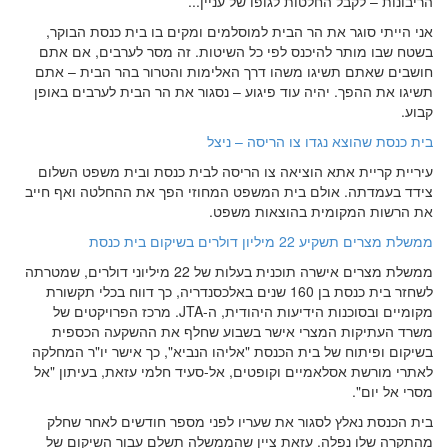
הריבונות – לקבל החלטות לגופו של עניין...
אני הייתי סוגר את הר הבית למוסלמים ומקים בו בית כנסת הבוקר,
בשטח שבו מותר להיכנס לפי כל השיטות. זה מסר לערבים, אם אתם
חושבים שאתם תשיגו משהו דרך האלימות והטרור בהר הבית – אתם
תשיגו את ההפך. יהיה עוד פיגוע – נסגור את הר הבית לערבים באופן
קבוע.
בית כנסת שהוצא נגדו צו הריסה – ניצל
עיריית קריית אתא הוציאה צו הריסה לבית כנסת ובית משפט השלום
צידד בעמדתה. אולם בית המשפט המחוזי הפך את ההחלטה ואף חייב
את הרשות המקומית בהוצאות משפט.
ממשלת מצרים תשקיע 22 מיליון דולרים בשיקום בית כנסת
ממשלת מצרים אישרה תוכנית בעלות של 22 מיליוני דולרים, שמטרתה
לשחזר בית כנסת בן 160 שנים באלכסנדריה, כך דווח בכלי תקשורת
מקומיים ובסוכנות הידיעות היהודית, ה-
JTA
. מרכז הפרויקטים של
משרד העתיקות המצרי אישר בשבוע שחלף את ההשקעה הכספית
בשיקום ופיתוח של בית הכנסת "אליהו הנביא", כך אישר יו"ר המחלקה
לאתרי מורשת אסלאמיים וקופטים, אל-סעיד חלמי עזאת, בעיתון "אל
מסרי אל יום".
בית הכנסת נאלץ לסגור את שעריו לפני מספר חודשים לאחר שחלק
מהתקרה שלו נפלה. עזאת ציין שהממשלה תשלם עבור השיקום של