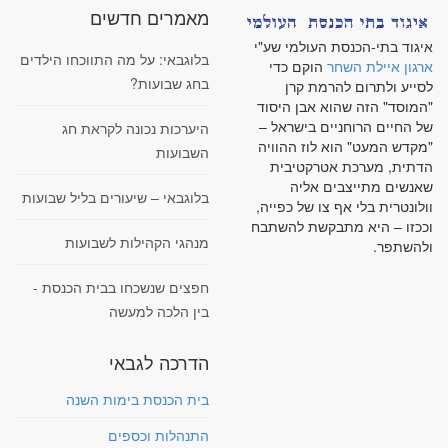
מאמרים חדשים
איגוד בתי-הכנסת העולמי שע"י
בלוגבאי: על מה התווכחו הילדים
ארגון איילת השחר
הוקם כדי
בחג שבועות?
לסייע ולתרום להרמת קרן
"המוסד" הזה שהוא אבן היסוד
של החיים הרוחניים בישראל –
היערכות נכונה לקראת חג
"מקדש המעט" הוא לוז ההוויה
השבועות
הדתית, מערכת אטרקטיבית
שאנשים מתייצבים אליה
בלוגבאי – שיעורים בליל שבועות
וולונטרית בלי אף צו של כפייה,
וככזו – היא מתבקשת להשתבח
מנהגי הקהילות לשבועות
ולהשתפר.
חפצים שנשכחו בבית הכנסת -
בין הלכה למעשה
הדרכה לגבאי
בית הכנסת בימות השנה
התנהלות וכספים