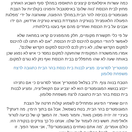
כמה עשרות איסלאמים קיצונים התאספו במהלך סוף השבוע האחרון
מחוץ לבית הכנסת 'נווה שלום' באיסטנבול והפגינו בקולניות על הצבת
מגנומטרים בכניסה להר הבית.במהלך ההפגנה, שאורגנה על ידי 'מפלגת
הפעולה הלאומנית' בטורקיה המצדדת בנשיא טורקיה ארדואן, הם ידו
אבנים על בית הכנסת ואחדים מהם אף בעטו בדלתותיו.
על פי כלי תקשורת מקומיים, חלק מהמפגינים קראו במחאה שלא
לאפשר ליהודי המקום להיכנס לבית הכנסת. "אם לא תתנו לנו להיכנס
למקום הקדוש שלנו, לא ניתן לכם להיכנס למקום הקדוש שלכם",
אמרו.מהמשטרה המקומית שהוזעקה למקום נמסר כי איש לא נפגע שכן
באותה שעה לא שהו מתפללים בבית הכנסת ואף נזק לא נגרם למקום.
סמוטריץ' לסרוגים: מציע לבנות בית כנסת בהר הבית כתגובה לרצח
משפחת סלומון
הטבח בנווה צוף. ח"כ בצלאל סמוטריץ' אומר לסרוגים כי אם נתניהו
ייכנע בנושא המגנומטרים הוא לא יצביע עם הקואליציה, ומציע לבנות
בית כנסת בהר הבית כתגובה לרצח משפחת סלומון.
היום שאחרי הפיגוע ומתחילים לשמוע קולות חרטה על הצבת
המגנומטרים בהר הבית, בטח בשמאל, אבל גם בתוך הימין. מה דעתך?
בעיניי זה יהיה מסוכן מאוד, וחמור מאוד. זה המשך קו של כניעה לטרור
ולאלימות. חשש כזה לעמוד על שלנו. אנחנו כל כך צודקים בנקודה הזו.
כולם אומרים, 'מה אתם נאחזים במגנומטרים?', אני אומר הפוך. זו