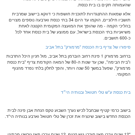
שהעמותה תקים בו בית כנסת.
אלא שמאות ההתנגדויות לתוכנית חושפות כי דווקא ביישוב שמרבית
תושביו חילוניים, הוקמו עד היום 34 בתי כנסת וארבעה נוספים מצויים
בהליכי הקמה - מה שהופך את המועצה המקומית הקטנה לאחת
משיאניות בתי הכנסת בישראל, עם ממוצע של בית כנסת אחד לכל
כ-600 תושבים.
סיפורו של צריף בית הכנסת "מרמורק" בתל אביב
ברחוב מרמורק 1 פינת רחוב הוברמן בתל אביב, מול חניון היכל התרבות
ו"בית הבימה", שכן עד שנות ה-80 של המאה הקודמת צריף "בית כנסת
מרמורק", שפעל במשך 50 שנה ויותר, והפך לחלק בלתי נפרד מהנוף
המקומי.
בית כנסת ע"ש טלי חטואל ובנותיה הי״ד
בישוב כרמי קטיף שבחבל לכיש נערך השבוע טקס הנחת אבן פינה לבית
הכנסת החדש בישוב שינציח את זכרן של טלי חטואל וארבע בנותיה הי"ד.
"12 שנים עברו מאז חורבן גוש קטיף. 12 שנים עברו מאז גורשנו מבתינו