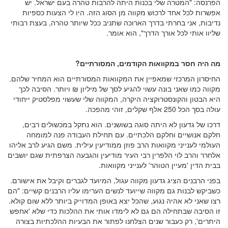
הפרנסה: "המטרה שלי בכנות היתה להרבות טהרה בעם ישראל. יש
אפשרות לכל אחד לרכוש מקווה מן הסוג הזה. היו לי הצעות כספיות
נדיבות, אני בחרתי בדרך הארוכה שתניב ככל שיותר טהרה, בעצת רבותי
שליוו אותי לכל אורך הדרך", הוא אומר.
מה היה חסר במקוואות הקודמים, המסורתיים?
החיסרון המרכזי שמאפיין את המקוואות המסורתיים הוא המחיר שלהם.
מקווה כמו שאני בונה עשוי להגיע לסך של מיליון ₪ ויותר. הסיבה לכך
היא הבטון והקונסטרוקציה היקרה, המקווה שלי שעשוי מפלסטיק ייחודי
עולה בסך הכל 250 אלף שקלים, זוהי מהפכה.
דרכו של גדעון לא היתה סוגה בשושנים. הוא נתקל במכשולים רבים,
חלקם אנושיים וחלקם הלכתיים. עם תחילת העבודה פנה למומחה
העולמי לענייני מקוואות הרב פוזן ממודיעין עילית. משם הגיע לרב אליהו
אלחרר והרב לוי הלפרין רבי העיר מודיעין והגבעה הצרפתית שגם יושבים
בבית הדין 'מעיין הטוהר' לענייני מקוואות.
בפני הרבנים הציג גדעון מקווה עגול, המיועד לגברים וקיבל את אישורם.
כשביקש לבנות גם מקווה שייועד לנשים הערימו עליו הרבנים קשיים: "הם
רצו שאני לא אהיה נגוע, שהכל יצא באופן המדוייק ביותר ללא שום קולא.
זו הסיבה שבתחילה הם גם לא לימדו אותי את ההלכות כדי שלא 'אחפש
היתרים', רק כעבור שנים הצלחנו לפתור את הבעיות ההלכתיות בצורה