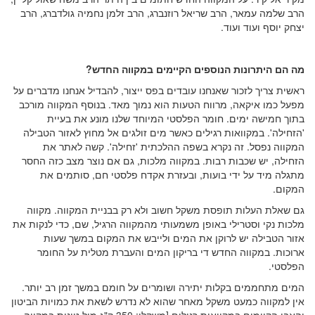
הרב שלמה עמאר, הרב שריאל רוזנברג, הרב זלמן נחמיה גולדברג, הרב
יצחק יוסף ועוד ועוד.
מה הם היתרונות הנוספים הקיימים במקווה החדש?
ראשית צריך לזכור שאנחנו עובדים בפס ייצור, להבדיל אנחנו מדברים על
מפעל כמו איקאה, מרווח הטעות הוא נמוך מאד. בנוסף המקווה מורכב
בתוך חמישה ימים. חומר הפלסטי המיוחד שלנו מונע את בעיית
'הזחילה'. במקוואות רגילים כאשר מים זולגים אל מחוץ לאזור הטבילה
המקווה נפסל. זה נקרא בשפה ההלכתית 'זחילה'. קשה לאתר את
הזחילה, יש שכבות רבות. במקווה מלכות, גם אם נוצר מצב כזה החסר
מתגלה מיד על ידי בועות, ובעזרת אקדח פלסטי חם, סותמים את
המקום.
גם שאלת העלות תופסת משקל חשוב ולא רק בבניית המקווה. מקווה
מלכות נקי וסטרילי באופן משמעותי מהמקווה הרגיל, שם, כדי לנקות את
אזור הטבילה יש לרוקן את המים ולייבש את המקום במשך שעות
ארוכות. במקווה החדש די בריקון המים והעברת מטלית על החומר
הפלסטי.
המים מתחממים בקלות יתירה ושומרים על חומם במשך זמן רב יותר.
אין למקווה כמעט משקל מאחר שהוא לא נדרש לשאת את כמויות הביטון
והאבן הקיימים במקוואות רגילים [משקלו: 350 ק"ג מול טונות במקווה