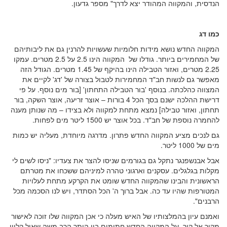
הנדסית, והמקווה המהודר יצא לדרך" מספר גדעון.
כמו דג
המקווה החדש נושא מידות חלומיות שעשויות להרנין גם את ליבותיהם
של המחמירים ביותר. גודלו של המקווה הינו 2.5 על 2.5 מטרים. עמקו
2.25 מטרים, ואזור הטבילה הינו בהיקף של 1.45 מטרים. הגודל הזה
מאפשר גם לנשות חב"ד המחמירות לטבול בצורה של 'דג' לקיים את
המצווה כהלכתה. בנוסף 'בור הטבילה התחתון' [בור מים נוסף. על פי
דרישת ההלכה ישנם בסך הכל 4 בורות – אוצר זריעה, אוצר השקה, בור
תחתון, ואזור טבילה] נמצא מתחת למקווה ולא בצידו – מה שנותן מענה
להחמרה נוספת של חב"ד. בכל אוצר יש 1500 ליטר מים לפחות.
גם לנכים מציע המקווה החדש פתרון. מדרגה מיוחדת, מעליה יש כמות
מים של 1000 ליטר.
אבל אבנשפנגר נתקל גם בגורמים שניסו להצר את צעדיו: "ניסו לשים לי
מקלות בגלגלים. עסקנים וארגוני טהרה למיניהם ששכחו את מטרתם
הראשונית והבינו שהמקווה החדש שומט את הקרקע מתחת לעלויות
המטורפות שהיו עד כה. אבל ברוך ה' הכל הסתדר, ויש לנו הסכמה מכל
הרבנים".
ואמנם עיון בהמלצותיו של האיש מעלה כי אכן המקווה שלו זוכה לאישור
מקיר אל קיר. על המקווה החדש חתומים בין היתר הרב משה שאול קליין,