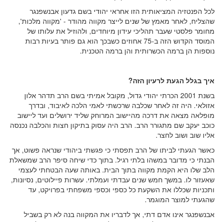
לכל הפנטזיה המציאותית הזו אחראי יהודי בשם גדעון אבנשפנגר
שהצליח, לאחר מאמץ של שנים לייצר מקווה מהודר - 'מקווה מלכות',
מחומר פלסטי שעבר תהליכי עידון מיוחדים, ולהוזיל את עלותו של
המוסד הקדוש הזה ב-75 אחוזים כשבכך הוא גם פותר בעיות רבות
נוספות הן ברמה הכשרותית והן ברמה הטכנית.
איך בגלל הגעת לרעיון הזה?
בשנת 2001 הכרתי יהודי גדול, מקובל אמיתי בשם הרב תדהר אלון
אזולאי. היה זה לאחר שכלבה שרכשתי לאמי הלכה לאיבוד, ובדרך
מופלאה מצאה את דרכה מהיישוב המרוחק שליד ירושלים ועד ליישוב
כוכב יעקב שם מתגורר הרב. הרב היה עסוק בתיקון חצות והכלבה נכנסה
אליו שוב ושוב לחצר.
כאשר הגעתי לביתו של הרב תפסתי כי פגשתי ביהודי שנראה פשוט, אך
הבנתי כי מדובר במשהו בלתי רגיל. בתוך כדי שיחה סיפר הרב שמשאלת
הלב שלו היא הקמת מקווה בתוך הבית. באותה שעה הבטחתי לעצמי
שאעזור לו. במשך חמש שנים עבדתי ועמלתי. עשרות פיילוטים, נסיונות,
ותכניות שכללו את השקעת כל כספי וכספי משפחתי בפרויקט, עד
שהגעתי למוצר המוגמר.
אבנשפנגר אינו אדם דתי, אך לדבריו את המקווה בנה לא רק בשביל