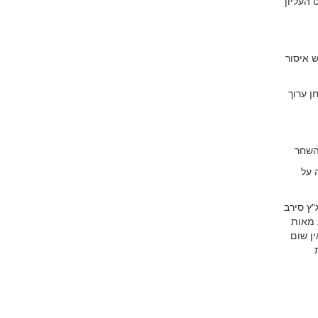
 העליון
 איסור
ן ערוך
השחר
 על
"ץ סירב
 מאות
ין שום