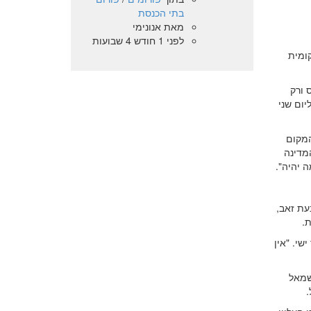
בתי הכנסת
מאת
אנונימי
לפני 1 חודש 4 שבועות
קומית
 ורק
יום שני
המקום
מדינה
ה יהיה".
בעת זאב,
.
שי. "אין
שמאל
.