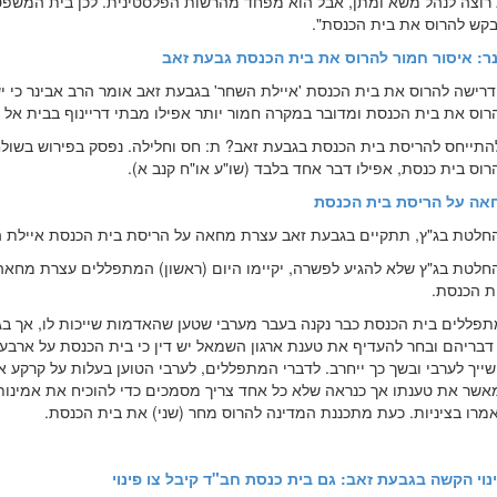
א רוצה לנהל משא ומתן, אבל הוא מפחד מהרשות הפלסטינית. לכן בית המשפט
לבקש להרוס את בית הכנסת".
ר: איסור חמור להרוס את בית הכנסת גבעת זאב
רישה להרוס את בית הכנסת 'איילת השחר' בגבעת זאב אומר הרב אבינר כי יש
רוס את בית הכנסת ומדובר במקרה חמור יותר אפילו מבתי דריינוף בבית אל
להתייחס להריסת בית הכנסת בגבעת זאב? ת: חס וחלילה. נפסק בפירוש בשולח
וס בית כנסת, אפילו דבר אחד בלבד (שו"ע או"ח קנב א).
אה על הריסת בית הכנסת
חלטת בג"ץ, תתקיים בגבעת זאב עצרת מחאה על הריסת בית הכנסת איילת 
חלטת בג"ץ שלא להגיע לפשרה, יקיימו היום (ראשון) המתפללים עצרת מחאה
ת הכנסת.
תפללים בית הכנסת כבר נקנה בעבר מערבי שטען שהאדמות שייכות לו, אך בג
דבריהם ובחר להעדיף את טענת ארגון השמאל יש דין כי בית הכנסת על ארבע
ייך לערבי ובשך כך ייחרב. לדברי המתפללים, לערבי הטוען בעלות על קרקע א
שר את טענתו אך כנראה שלא כל אחד צריך מסמכים כדי להוכיח את אמינות
אמרו בציניות. כעת מתכננת המדינה להרוס מחר (שני) את בית הכנסת.
נוי הקשה בגבעת זאב: גם בית כנסת חב"ד קיבל צו פינוי