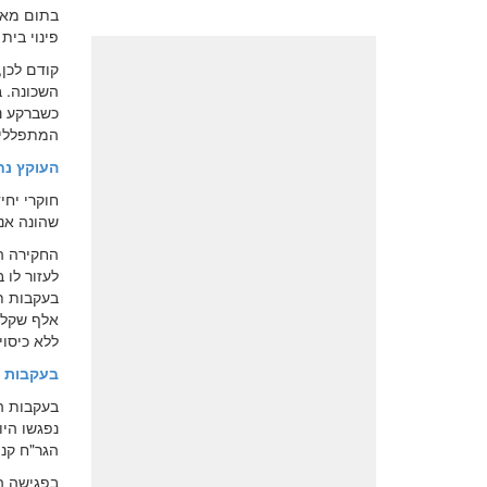
בתום מאב
פינוי בית
קודם לכן
השכונה. ב
כשברקע נ
המתפללים
העוקץ נח
שהונה אנשי
החקירה ה
לעזור לו 
אלף שקלי
ללא כיסוי.
בעקבות ה
בעקבות המ
נפגשו הי
הגר"ח קני
בפגישה הצ