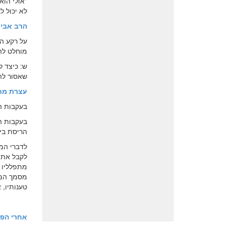
"אולי הו
לא יכול 
הרב אבינ
על רקע הד
מוחלט לה
ש: כיצד 
שאסור להר
עצרת מח
בעקבות ה
בעקבות ה
הריסת בי
לדברי המ
לקבל את 
מתפלליו ש
מסמך המא
טענותיו, 
אחרי הפי