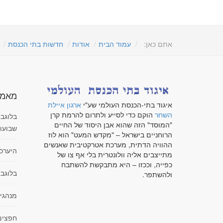
אתם כאן:
עמוד הבית
אודות
חדשות בתי הכנסת
מאמר
איגוד בתי-הכנסת העולמי שע"י
ארגון איילת
השחר
הוקם כדי לסייע ולתרום להרמת קרן
בלוגבא
"המוסד" הזה שהוא אבן היסוד של החיים
שבועו
הרוחניים בישראל – "מקדש המעט" הוא לוז
ההוויה הדתית, מערכת אטרקטיבית שאנשים
היערכ
מתייצבים אליה וולונטרית בלי אף צו של
כפייה, וככזו – היא מתבקשת להשתבח
בלוגבא
ולהשתפר.
מנהגי
חפצים