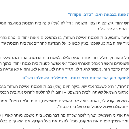
 פונה בגבעת זאב: "סרבו פקודה"
וש יהודי גוש קטיף וצפון השומרון: הלילה (שני) פונה בית הכנסת במועצה המ
 הסמוכה לירושלים.
רער שהוגש, בית הכנסת 'איילת השחר', בו מתפללים מאות יהודים, טרם נהרס
וד שהיה בתוכו. שופטי בג"ץ קבעו כי על המדינה להחריב את בית הכנסת עד ל
ל האזרחי, תא"ל דוד מנחם הגיע הלילה לשטח בית הכנסת. אחד ממתפללי 
השוטרים וראש המנהל האזרחי ואמר "אי אפשר לפנות בית כנסת יהודי בתוך ה
יקרה כדבר הזה. אפשר להגיד לו. תגיד אתה לא, וההוא לא, וההוא לא ונראה מ
 לחוקק חוק נגד הריסת בתי כנסת. מתפללים השתלחו בש"ס
ת 'יחד', ' ח"כ לשעבר אלי ישי, ביקר היום (שני) בבית הכנסת 'איילת השחר' בג
ארגוני השמאל שעתרו לבית המשפט – והובילו להחלטה להרוס את בית הכנסת
מזעזע, קורע לב, ואתה רואה את האנשים מזועזעים, דתיים ולא דתיים", אמר י
ץ ובעולם שיכול לסבול הרס של בית כנסת".
ת ארגוני השמאל: "צריך לזכור שקרה פה דבר נורא, בית משפט נעתר לארגון 
אומר שצריך לפנות את המקום, מבלי להציג את בעל הקרקע אם הוא קיים בכלל