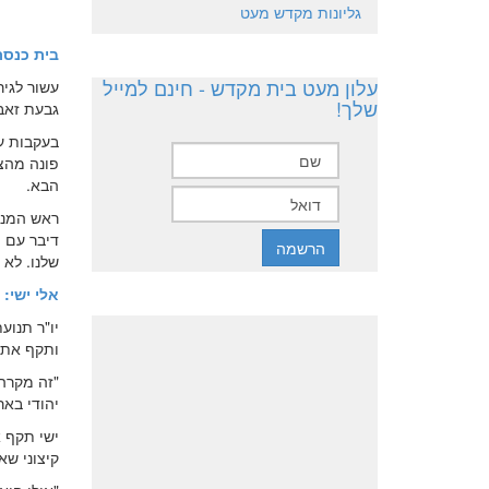
גליונות מקדש מעט
בית כנסת
עלון מעט בית מקדש - חינם למייל
עשור לגיר
שלך!
גבעת זאב
בעקבות ע
פונה מהצי
הבא.
ראש המנה
דיבר עם 
שלנו. לא 
אלי ישי:
יו"ר תנוע
ותקף את 
"זה מקרה 
יהודי באר
ישי תקף א
קיצוני ש