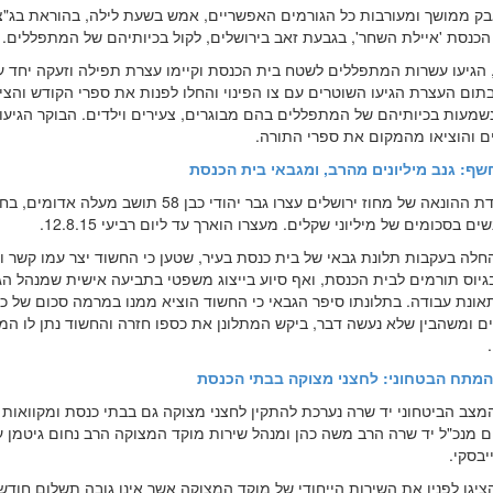
ק ממושך ומעורבות כל הגורמים האפשריים, אמש בשעת לילה, בהוראת בג"צ
 הכנסת 'איילת השחר', בגבעת זאב בירושלים, לקול בכיותיהם של המתפללים.
, הגיעו עשרות המתפללים לשטח בית הכנסת וקיימו עצרת תפילה וזעקה יחד ע
תום העצרת הגיעו השוטרים עם צו הפינוי והחלו לפנות את ספרי הקודש והציוד
שמעות בכיותיהם של המתפללים בהם מבוגרים, צעירים וילדים. הבוקר הגיעו
 והוציאו מהמקום את ספרי התורה.
שף: גנב מיליונים מהרב, ומגבאי בית הכנסת
חוקרי יחידת ההונאה של מחוז ירושלים עצרו גבר יהודי כבן 58 תושב מעלה אדו
ם בסכומים של מיליוני שקלים. מעצרו הוארך עד ליום רביעי 12.8.15.
חלה בעקבות תלונת גבאי של בית כנסת בעיר, שטען כי החשוד יצר עמו קשר ו
בגיוס תורמים לבית הכנסת, ואף סיוע בייצוג משפטי בתביעה אישית שמנהל הג
ם ומשהבין שלא נעשה דבר, ביקש המתלונן את כספו חזרה והחשוד נתן לו ה
מתח הבטחוני: לחצני מצוקה בבתי הכנסת
צב הביטחוני יד שרה נערכת להתקין לחצני מצוקה גם בבתי כנסת ומקוואות 
ום מנכ"ל יד שרה הרב משה כהן ומנהל שירות מוקד המצוקה הרב נחום גיטמן 
יבסקי.
יגו לפניו את השירות הייחודי של מוקד המצוקה אשר אינו גובה תשלום חודשי