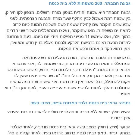
גבעת המבתר: 200 משפחות ללא בית כנסת
גבעת המבתר היא שכונה יהודית בצפון-מזרח ירושלים, מצפון לקו הירוק,
בין שכונת רמת אשכול לבין מחלף שער מזרח והגבעה הצרפתית. לפני
שבע שנים הוקמה שם קהילה ששמה כשם השכונה המונה כיום קרוב
למאתיים משפחות. מאז שהוקמה, נאלצו המתפללים לשכור שני חדרים
בתוך וילה, ואלו שימשו 11 מנייני תפילות מידי יום ביומו. בעת האחרונה,
למרות הבעת רצונם ברכישת הקרקע ולבנות מעליו בניין חדש ומפואר,
מאן דהוא הקדים אותם ורכש את המקום.
ברגע שנחתם הסכם הרכישה - הורה הבעלים החדש לפנות את
המתפללים ומאז הם לא יודעים מנוח, כפי שמספר לנו, אבי ארנטרוי
מגבאי בית-הכנסת: "היו לנו תוכנית לבנות בניין חדש, מישהו הגיע ורכש
את הבניין ולאחר מכן זרק אותנו לרחוב". "זה שבועיים ימים שאין לנו
מקום להתפלל, בכל האזור אין בית כנסת. אני אישית ועוד כמה גבאים
התחלנו בתהליך לנסות ולהשיג שטח מהעירייה והעניין לוקח זמן רב", הוא
מספר
נתניה: גבאי בית כנסת נלכד במכונת גניזה, מצבו קשה
האיש חולץ כשהוא ללא הכרה ופונה לבית חולים לניאדו. נסיבות האירוע
אינן ברורות
הבוקר (שישי) חולץ במצב קשה גבאי בית כנסת מנתניה, לאחר שנלכד
במתקן גניזה, סמוך לבית כנסת ברחוב נורדאו בעיר. לאחר קבלת טיפול