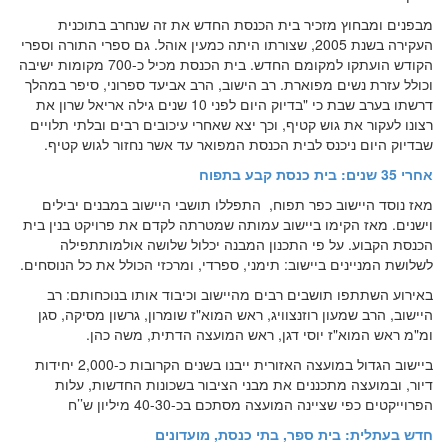
מבפנים ומבחוץ מזכיר בית הכנסת החדש את זה שנחרב בתוכנית
העקירה בשנת 2005, שצורתו היתה כמעין אוהל. גם ספרי התורה וספרי
הקודש הועתקו למקומם החדש. בית הכנסת מכיל כ-700 מקומות ישיבה
וכולל עזרת נשים מפוארת. רב הישוב, הרב אביעד ספרוני, סיפר במהלך
דרשתו בערב שבת כי "בדיוק היום לפני 10 שנים גילה אריאל שרון את
רצונו לעקור את גוש קטיף, וכך יצא שאחרי עיכובים רבים ובלתי תלויים
שבדיוק היום ניכנס לבית הכנסת המפואר עד אשר נחזור לגוש קטיף.
אחרי 35 שנים: בית כנסת קבע בתפוח
מאז נוסד היישוב כפר תפוח, התפללו תושבי היישוב במבנים יבילים
וישנים. מאז הקימו ביישוב עמותה שמטרתה לקדם את פרויקט בנין בית
הכנסת הקבוע. על פי התכנון המבנה יכלול שלושה אולמותתפילה
לשלושת המניינים ביישוב: תימני, ספרדי, ומרכזי הכולל את כל הנוסחים.
באירוע השתתפו תושבים רבים מהיישוב וכיבוד אותו בנוכחותם: רב
היישוב, הרב שמעון רוזנצוויג, ראש המוא"ז שומרון, גרשון מסיקה, סגן
ומ"מ ראש המוא"ז יוסי דגן, ראש המועצה הדתית, משה כהן.
ביישוב הגדול במועצה האזורית ייבנו בשנים הקרובות כ-2,000 יחידות
דיור, ובמועצה מתכננים את מבני הציבור בשכונות החדשות, עלות
הפרוייקטים כפי שציינה המועצה מסתכם בכ-40-30 מיליון ש’’ח
חדש בעתלית: בית ספר, בתי כנסת, מועדונים