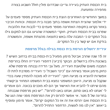
בית הכנסת העתיק בעיירה גרייבו שבדרום פולין חולל השבוע בצורה
מחפירה ומזעזעת.
במשך החודשיים האחרונים הוצת בית הכנסת העתיק מספר פעמים על
ידי אלמוני שהצית הצתת אשפה בתוך מבנה בית הכנסת. וכוחות הכיבוי
באזור נקראו בתקופה האחרונה מספר פעמים כדי לכבות את הלהבות
שפרצו בבית הכנסת העתיק. חוקרי המשטרה שהגיעו גם הם למקום גילו
בכל המקרים כי המבנה עלה באש כתוצאה מהצתת אשפה, והמשטרה
בודקת אם יש קשר בין כל המקרים.
עיריית ירושלים הורסת בית כנסת בגילה בגלל מרפסת
זה 15 שנה שהרב אביטל מימון מפעיל בית-כנסת בביתו ברחוב השיש 7
בשכונת גילה בירושלים. הבוקר (רביעי) דחפורי העירייה החלו בהריסת
המבנה משום שלטענת העירייה, מעל גבי הדירה נבנתה מרפסת שלא
כחוק.מימון אומר בשיחה עם "כיכר השבת" כי העירייה מסרבת לתת לו
אפשרות להוציא צו מניעה חוקי: "העירייה לא מוכנה להמתין שעה בכדי
שנקבל צו מניעה, היועץ המשפטי נמצא בבית המשפט המחוזי וביקשתי
מהם שיתנו לי להביא את האישור אך הם לא מוכנים בכוונה. הם אומרים
לי 'אנחנו לא באנו סתם, אנחנו באנו להרוס'". "יש כאן מרפסת שנבנתה
בחריגה של 5 מטר. אי אפשר להרוס רק את המרפסת מפני שזה הגג של
בית הכנסת ואם יהרסו את זה אז כל המקום יקרוס", אומר מימון ומוסיף
בייאוש: "אין לנו מה לעשות, הדחפור התחיל להרוס".