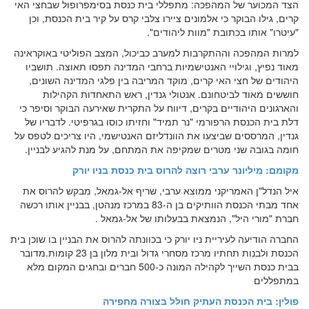
הצד המכוער של המהפכה: מתפללי בית כנסת בסימפרופול שבחצי האי
קרים, גילו הבוקר כי אלמונים ציירו צלבי קרס על קיר בית הכנסת, וכן
"עיטרו" אותו בכתובת "מוות ליהודים".
למרות המהפכה וההתקרבות למערב כביכול, המצב הפוליטי באוקראינה
מאוד נפיץ, וגילויי האנטישמיות ברחבי המדינה תפסו תאוצה. תושביו
היהודים של חצי האי קרים, מוקד המריבה בין פלגי המדינה השונים,
חוששים מאוד לביטחונם. אנטולי גנדין, ראש התאחדות הקהילות
והארגונים היהודיים בקרים, דיווח על התקרית שאירעה הבוקר וסיפר כי
דלת בית הכנסת הרפורמי "נר תמיד" וחזיתו כוסו בגרפיטי. לדבריו של
גנדין, המרססים שביצעו את הוונדליזם האנטישמי, היו צריכים לטפס על
חומה בגובה שני מטרים שמקיפה את המתחם, על מנת להגיע לבניין.
מקומם: מיליונר ערבי רוצה להרוס בית כנסת בניו יורק
איל הנדל"ן האמריקני ממוצא ערבי, שריף אל-גמאל, מבקש להרוס את
אחד מבתי הכנסת הוותיקים בן ה-83 במרכז מנהטן, בבניין אותו רכשה
חברת "מורי היל", הנמצאת בבעלותו של אל-גמאל
.
החברה הודיעה לעיריית ניו יורק כי בכוונתה להרוס את הבניין בו שוכן בית
הכנסת ולבנות תחתיו מרכז מסחרי גדול ובית מלון בן 23 קומות
.
מדובר
בבית כנסת השייך לקהילה המונה כ-500 חברים ובחגים המקום מלא
במתפללים
פולין: בית הכנסת העתיק חולל בצורה מחפירה