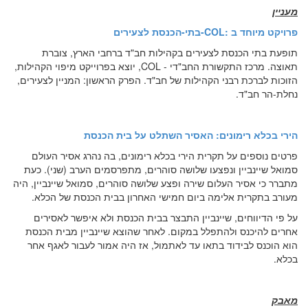
מעניין
פרויקט מיוחד ב
-COL:
בתי-הכנסת לצעירים
תופעת בתי הכנסת לצעירים בקהילות חב"ד ברחבי הארץ, צוברת
תאוצה. מרכז התקשורת החב"די -
COL
, יוצא בפרוייקט מיפוי הקהילות,
הזוכות לברכת רבני הקהילות של חב"ד. הפרק הראשון: המניין לצעירים,
נחלת-הר חב"ד.
הירי בכלא רימונים: האסיר השתלט על בית הכנסת
פרטים נוספים על תקרית הירי בכלא רימונים, בה נהרג אסיר העולם
סמואל שיינביין ונפצעו שלושה סוהרים, מתפרסמים הערב (שני). כעת
מתברר כי אסיר העלום שירה ופצע שלושה סוהרים, סמואל שיינביין, היה
מעורב בתקרית אלימה ביום חמישי האחרון בבית הכנסת של הכלא.
על פי הדיווחים, שיינביין התבצר בבית הכנסת ולא איפשר לאסירים
אחרים להיכנס ולהתפלל במקום. לאחר שהוצא שיינביין מבית הכנסת
הוא הוכנס לבידוד בתאו עד לאתמול, אז היה אמור לעבור לאגף אחר
בכלא.
מאבק