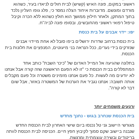
ראשוני במקום, פונה האיש (קשיש) לבית חולים לניאדו בעיר, כשהוא
מורדם ומונשם. מדוברות איחוד הצלה נמסר כי, פלג גופו העליון נלכד
בתוך המתקן, ולאחר חילוץ ממושך הוא חולץ כשהוא ללא הכרה וקיבל
טיפול רפואי ראשוני מהחובשים, ובסופו פונה לביה''ח.
יפו: יידוי אבנים על בית כנסת
בית כנסת ברחוב שדרות ירושלים ביפו סובל לא אחת מיידוי אבנים
שנזרקים בידי נערים, ככל-הנראה בני מיעוטים, המנפצים את חלונות בית
הכנסת.
בתלונה שהגיעה אל המייל האדום של "כיכר השבת" כותב אחד
המתפללים בבית הכנסת כי "זו לא הפעם הראשונה שזה קורה אבל אנחנו
לא יודעים מה לעשות. כל פעם אנחנו מזמינים משטרה וכל פעם מקבלים
אותה תשובה: אנחנו נגביר את הערנות של המשטרה באזור, אבל שום
דבר לא קורה".
ורגעים משמחים יותר
בית הכנסת שנחרב בגוש - נחנך מחדש
מגורשי היישוב גני טל נכנסו ביום שישי האחרון לבית הכנסת החדש
שנבנה ביישוב שקם סמוך לקיבוץ חפץ חיים. הכניסה לבית הכנסת לוותה
בריקודים ובשירה עוצמתית ומרגשת.