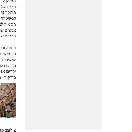
ומכאן לידיעות 
נאצה
על מ
הבוקר (רא
למשטרה ו
הסמוך לבי
אנשים שעו
הרבים שג
הנמצאים 
בדרכם למש
ילדים או
בדיקות, מ
צילום: ap