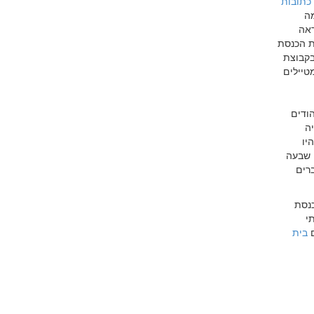
כתובות
מה
ראה
ת הכנסת
בקבוצת
טיילים
 אוטובוס ועליו 37 צעירים יהודים
יה
ם הצעירים היו
י שבעה
רים
כנסת
י
ם
בית