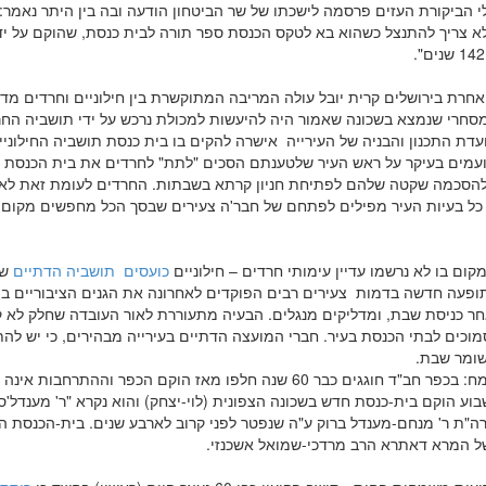
י הביקורת העזים פרסמה לישכתו של שר הביטחון הודעה ובה בין היתר נאמר:
לא צריך להתנצל כשהוא בא לטקס הכנסת ספר תורה לבית כנסת, שהוקם על ידי
אחרת בירושלים קרית יובל עולה המריבה המתוקשרת בין חילוניים וחרדים מדר
סחרי שנמצא בשכונה שאמור היה להיעשות למכולת נרכש על ידי תושביה החר
עדת התכנון והבניה של העירייה אישרה להקים בו בית כנסת תושביה החילוניי
ועמים בעיקר על ראש העיר שלטענתם הסכים "לתת" לחרדים את בית הכנסת 
הסכמה שקטה שלהם לפתיחת חניון קרתא בשבתות. החרדים לעומת זאת לא 
כל בעיות העיר מפילים לפתחם של חבר'ה צעירים שבסך הכל מחפשים מקום
קום בו לא נרשמו עדיין עימותי חרדים – חילוניים
כועסים תושביה הדתיים
של
ופעה חדשה בדמות צעירים רבים הפוקדים לאחרונה את הגנים הציבוריים בי
חר כניסת שבת, ומדליקים מנגלים. הבעיה מתעוררת לאור העובדה שחלק לא ק
מוכים לבתי הכנסת בעיר. חברי המועצה הדתיים בעירייה מבהירים, כי יש לה
שומר שבת.
ארוע משמח: בכפר חב"ד חוגגים כבר 60 שנה חלפו מאז הוקם הכפר וההתרחבות 
וע הוקם בית-כנסת חדש בשכונה הצפונית (לוי-יצחק) והוא נקרא "ר' מענדל'ס
ה"ת ר' מנחם-מענדל ברוק ע"ה שנפטר לפני קרוב לארבע שנים. בית-הכנסת ה
ל המרא דאתרא הרב מרדכי-שמואל אשכנזי.