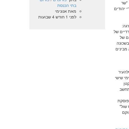
 "שר
בתי הכנסת
 יהודים
מאת
אנונימי
לפני 1 חודש 4 שבועות
גה:
דיים של
ם של
בשכונה
מבינים
העיר
מי שישי
טן
תחשב
אינה פוסקת
 שול"
וקם