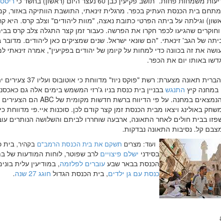
משמחות פחות. תושב פקיעין כבן 60 נעצר היום (ראשון) בחשד כי
ריסס 
תחם בית הכנסת העתיק בכפר. מרגלית זינאתי, התושבת הוותיקה באזור, ק
שון) וגילתה על ביתה הפרטי כתובת נאצה, "מוות ליהודים" וצלב קרס. היא ק
חוקרים שהגיעו לכפר חקרו את הפרשה. כעבור זמן קצר התגלה צלב קרס בבי
תה של הגב' זינאתי. "הם שונאי ישראל. שנים שמציקים כאן ליהודים. מדובר 
שה את זה בכוונה כדי למחות על קיומן של יהודים בפקיעין", אמרה זינאתי למ
דשו באותו יום את הכפר.
ובארצות הברית תאונה מצערת: רשת "פוקס ניוז" מדווחת כי
במחנה קיץ
התנגש
בבניין בית כנסת בניו ג'רזי המשמש בימים אלה גם כאכסנ
לצעירים הנמצאים במחנה. על פי הדיווח ברשת חדשות מקומית של ABC ה
חק באולינג ויצאו מבית הכנסת זמן קצר קודם לכן. סוכנות איי.פי מדווחת כ
שפזו בבית חולים לאחר התאונה, ארבעה שוחררו לביתם והשלושה הנותרים עוב
צבם קל. נסיבות התאונה נבדקות.
בית 
ועוד: מצרים
תשקם את בית הכנסת הרמב"ם
בקהיר,
בסידני
ישלם פיצויים
לרב שפוטר, לוחות המודעות של בת
הכנסת בבאר שבע
עוברים לפלזמה
, במודיעין עלית בוני
כנסת עם גן ילדים
, בית הכנסת הגדול
חוגג 27 שנה
.