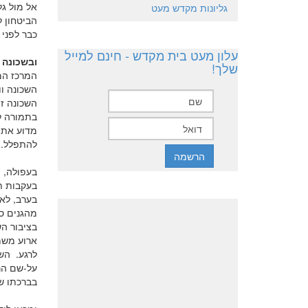
אל מול גל
גליונות מקדש מעט
הביטחון 
כבר לפני 142 שנים".
עלון מעט בית מקדש - חינם למייל
ובשכונה
שלך!
המרכז המ
השכונה וו
השכונה ז
בתמורה ל
מדוע את 
להתפלל.
בעפולה, מ
בעקבות ת
בערב, לא
מהגנים ס
בציבור ה
לרגע. השב
על-שם הר
בברכתו ש