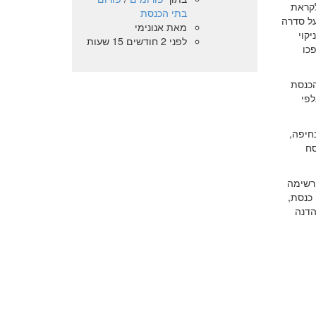
לקראת
בתי הכנסת
על סדרה
מאת
אנונימי
קוי
לפני 2 חודשים 15 שעות
כו
הכנסת
לפי
חיפה,
סח
 רשימה
 כנסת,
הדנה