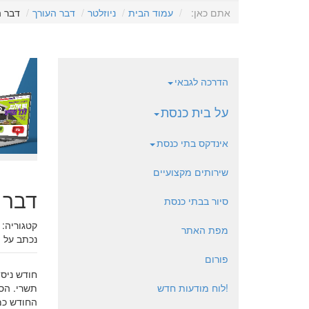
אתם כאן:
עמוד הבית
ניוזלטר
דבר העורך
דבר ה
הדרכה לגבאי
על בית כנסת
אינדקס בתי כנסת
שירותים מקצועיים
דבר 
סיור בבתי כנסת
קטגוריה:
מפת האתר
נכתב על י
פורום
חודש ניס
!לוח מודעות חדש
תשרי. הס
החודש כמו