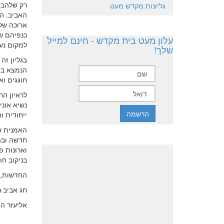
רק שלהבד
גליונות מקדש מעט
האביב. הי
ארוכה של 
כנפיהם ש
עלון מעט בית מקדש - חינם למייל
למקום נעי
שלך!
בגליון זה
הנמצא במ
חוגגים וא
לראיון הח
נשיא אונ
ייחודית ו
האמנית שר
חדשה ובה 
וארונות 
בניקוב חו
החדשות, 
חג אביב נ
אליעזר הי