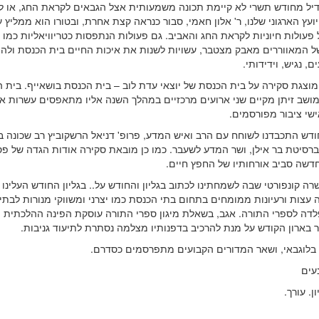
יל מחודש תשרי לא קיימת תכונה משמעותית אצל הגבאים לקראת החג, או 
ועץ הארגוני שלנו, ר' אלון חאמי, סבור כנראה קצת אחרת, ובטורו הוא ממליץ 
פעולות חיוניות לקראת החג והאביב. גם פעולות הנתפסות כטריוויאליות כמו ני
ל המאווררים מאבק מצטבר, עשויות לשנות את איכות החיים בית הכנסת ולהפ
ם, נגיש, וידידותי.
 מוצגת סקירה על בית הכנסת של יוצאי עדת לוב – בית הכנסת בושאייף. בית 
ושב זיתן מקיים שני ארועים מרכזיים במהלך השנה אליו מתאפסים עשרות א
ישי ציבור מפורסמים.
ודש התכבדנו לשוחח עם הרב ואיש המדע, פרופ' דניאל הרשקוביץ רב שכונה ב
יברסיטת בר אילן, ושר המדע לשעבר. כמו כן מובאת סקירה אודות הגדה של פ
חדשה סביב אורחותיו של החפץ חיים.
ה קונפורטי שבה לשמחתינו לכתוב בגליון והחודש על.. בגליון החודש העלינו
עצות ורעיונות ממומחים בתחום בתי הכנסת כמו יצרני ומשווקי מנורות לבתי
פלדה לספרי התורה. אגב, בשאלת מיגון ספרי התורה עוסקת הפינה ההלכתית 
ר בארון הקודש על מנת להרכיב בדפנותיו מצלמה נסתרת לתיעוד גניבות.
בלוגבאי, ושאר המדורים הקבועים מתפרסמים כסדרם.
עים
ון. עורך.