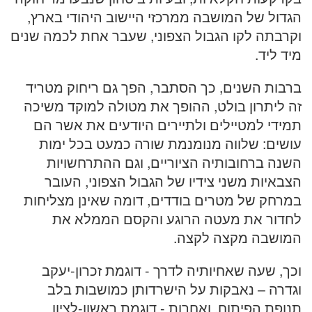
הגדול של המושבה ממרכזי היישוב היהודי בארץ,
וקרבתה לקו הגבול הצפוני, שעבר אחת לכמה שנים
מיד ליד.
ברבות השנים, כך הסתבר, הפך גם ריחוק מטריד
זה ליתרון בולט, ההופך את מטולה למוקד משיכה
תמידי למטיילים ולתיירים היודעים את אשר הם
עושים: שלווה מנומנמת שורה כמעט בכל ימות
השנה ברחובותיה הציוריים, וגם ההתרחשויות
הצבאיות משני צידיו של הגבול הצפוני, העובר
במרחק של מטרים בודדים, דומה שאינן מצליחות
לחדור את מעטה הרוגע והקסם הממלא את
המושבה מקצה לקצה.
וכך, שעה שאחיותיה לדרך - דוגמת זכרון-יעקב
וגדרה – נאבקות על הישרדותן כמושבות בלב
תנופת הפיתוח, ואחרות - דוגמת ראשון-לציון