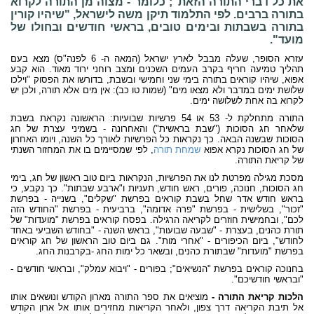
את כל דברי התורה הזאת"; כלומר - מצוה מן התורה לקרוא
בתורה ברבים. לפי התלמוד תיקן משה לישראל, "שיהיו קורין
בתורה בשבתות ובימים טובים, בראשי חודשים ובחולו של
מועד".
עזרא הסופר, שעלה מבבל לארץ ישראל (המאה ה- 6 לפנה"ס) מצא בעם
תהליך טמיעה חריף בקרב העמים השכנים ומצב רוחני ירוד מאוד. הוא קבע
אפוא, שיהיו קוראים בתורה בימי שני וחמישי ובשבת, בדורשו את הפסוק "וילכו
שלושת ימים במדבר ולא מצאו מים" (שמות טו כב): אין מים אלא תורה, ולכן יש
לקרוא בה אחת לשלושה ימים.
התורה מתחלקת ל- 53 או 54 פרשיות שבועיות: הראשונה נקראת בשבת
שלאחר חג הסוכות ("שבת בראשית") והאחרונה - בשמיני עצרת של חג
הסוכות שבשנה הבאה. כך נקראות כל הפרשיות לאורך כל השנה, ויומו האחרון
של חג הסוכות נקרא אפוא
שמחת תורה
, לפי שמסיימים בו את המחזור השנתי
של קריאת התורה.
מסכת מגילה מפרטת לנו את הפרשיות, הנקראות ביום טוב ראשון של חג, בימי
חג הסוכות, חנוכה, פורים, ראש חודש, תעניות ו"ארבע שבתות". כך נקבע, כי
בראש חודש אדר שחל בשבת קוראים בפרשת "שקלים", בשנייה - בפרשת
"זכור", בשלישית - בפרשת "פרה אדומה", ברביעית - בפרשת "החודש הזה
לכם", ובחמישית חוזרים לקריאה הרגילה. בפסח קוראים בפרשת "מועדות" של
תורת כהנים, בעצרת - "שבעה שבועות", בראש השנה - "בחודש השביעי באחד
לחודש", ביום הכיפורים - "אחרי מות". גם ביום טוב הראשון של חג קוראים
בפרשת "מועדות" שבתורת כהנים, ובשאר כל ימות החג -בקרבנות החג.
בחנוכה קוראים בפרשת "הנשיאים"; בפורים - "ויבוא עמלק", ובראשי חודשים -
"ובראשי חודשיכם".
הלכות קריאת התורה -
מוציאים את ספר התורה מארון הקודש ונושאים אותו
אל תיבת הקריאה דרך צפון, ולאחר הקריאות מחזירים אותו אל ארון הקודש