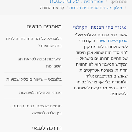
על בית כנסת
אתם כאן:
עמוד הבית
מילון מושגים סביב בית הכנסת
קריאת התורה
מאמרים חדשים
איגוד בתי-הכנסת העולמי שע"י
בלוגבאי: על מה התווכחו הילדים
ארגון איילת השחר
הוקם כדי
בחג שבועות?
לסייע ולתרום להרמת קרן
"המוסד" הזה שהוא אבן היסוד
של החיים הרוחניים בישראל –
היערכות נכונה לקראת חג
"מקדש המעט" הוא לוז ההוויה
השבועות
הדתית, מערכת אטרקטיבית
שאנשים מתייצבים אליה
בלוגבאי – שיעורים בליל שבועות
וולונטרית בלי אף צו של כפייה,
וככזו – היא מתבקשת להשתבח
מנהגי הקהילות לשבועות
ולהשתפר.
חפצים שנשכחו בבית הכנסת -
בין הלכה למעשה
הדרכה לגבאי