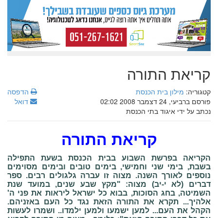
קריאת התורה
קטגוריה:
מילון בית הכנסת
הדפסה
פורסם ברביעי, 24 דצמבר 2008 02:02
דואל
נכתב על ידי איגוד בתי הכנסת
קריאת התורה
הקריאה בפרשת השבוע בבית הכנסת בשעת התפילה
בשבת, בימי שני וחמישי, בימים טובים ובימים מסוימים
נוספים לאורך השנה. מצוה זו עברה גלגולים רבים. ספר
דברים (לא י-יב) מצוה: "מקץ שבע שנים, במועד שנת
השמיטה, בחג הסוכות, בבוא כל ישראל ליראות את פני ה'
אלהיך... תקרא את התורה הזאת נגד כל העם באזניהם.
הקהל את העם... למען ישמעו ולמען ילמדו.. ושמרו לעשות