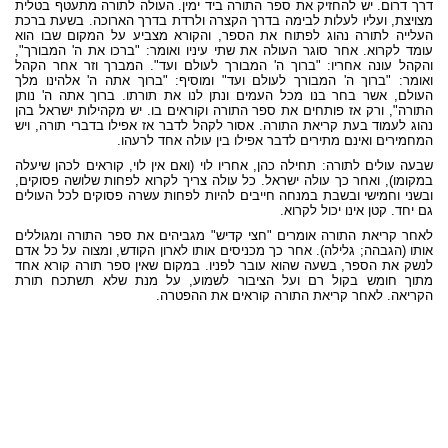
דרך דרום. יש להחזיק את ספר התורה ביד ימין. העולה לתורה מתעטף בטלית
מצויצת, ועליו לעלות לבימה בדרך הקצרה ולרדת בדרך הארוכה. בשעת ברכת
העלייה לתורה נהוג לפתוח את הספר, והקורא מצביע על המקום שבו הוא
עומד לקרוא. אחר סוגר העולה את שתי עיניו ואומר: "ברכו את ה' המבורך",
והקהל עונה אחריו: "ברוך ה' המבורך לעולם ועד". המברך וזר אחר הקהל
ואומר: "ברוך ה' המבורך לעולם ועד" ומוסיף: "ברוך אתה ה' אלהינו מלך
העולם, אשר בחר בנו מכל העמים ונתן לנו את תורתו. ברוך אתה ה' נותן
התורה", ורק אז פותחים את ספר התורה וקוראים בו. יש מקהילות ישראל בהן
נהוג לעמוד בעת קריאת התורה. אסור לקהל לדבר אז אפילו בדברי תורה, ויש
המחמירים ואינם מתירים לדבר אפילו בין עולה אחד לרעהו.
שבעה עולים לתורה: תחילה כהן, אחריו לוי (ואם אין לוי, קוראים לכהן שיעלה
במקומו), ואחר כך עולה ישראל. כל עולה צריך לקרוא לפחות שלושה פסוקים,
ובשני וחמישי ובשבת במנחה חייבים להיות לפחות עשרה פסוקים לכל העולים
גם יחד. קטן אינו יכול לקרוא.
לאחר קריאת התורה אומרים "חצי קדיש" מגביהים את ספר התורה ומגוללים
אותו (הגבהה; גלילה). אחר כך מכניסים אותו לארון הקודש, ומצוה על כל אדם
לנשק את הספר, בשעה שהוא עובר לפניו. במקום שאין ספר תורה קורא אחד
מתוך חומש בקול רם ועל הציבור לשמוע, על מנת שלא תשתכח תורת
הקריאה. לאחר קריאת התורה קוראים את ההפטרה.