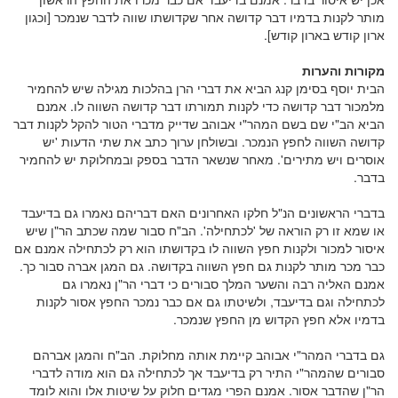
מותר לקנות בדמיו דבר קדושה אחר שקדושתו שווה לדבר שנמכר [וכגון
ארון קודש בארון קודש].
מקורות והערות
הבית יוסף בסימן קנג הביא את דברי הרן בהלכות מגילה שיש להחמיר
מלמכור דבר קדושה כדי לקנות תמורתו דבר קדושה השווה לו. אמנם
הביא הב"י שם בשם המהר"י אבוהב שדייק מדברי הטור להקל לקנות דבר
קדושה השווה לחפץ הנמכר. ובשולחן ערוך כתב את שתי הדעות 'יש
אוסרים ויש מתירים'. מאחר שנשאר הדבר בספק ובמחלוקת יש להחמיר
בדבר.
בדברי הראשונים הנ"ל חלקו האחרונים האם דבריהם נאמרו גם בדיעבד
או שמא זו רק הוראה של 'לכתחילה'. הב"ח סבור שמה שכתב הר"ן שיש
איסור למכור ולקנות חפץ השווה לו בקדושתו הוא רק לכתחילה אמנם אם
כבר מכר מותר לקנות גם חפץ השווה בקדושה. גם המגן אברה סבור כך.
אמנם האליה רבה והשער המלך סבורים כי דברי הר"ן נאמרו גם
לכתחילה וגם בדיעבד, ולשיטתו גם אם כבר נמכר החפץ אסור לקנות
בדמיו אלא חפץ הקדוש מן החפץ שנמכר.
גם בדברי המהר"י אבוהב קיימת אותה מחלוקת. הב"ח והמגן אברהם
סבורים שהמהר"י התיר רק בדיעבד אך לכתחילה גם הוא מודה לדברי
הר"ן שהדבר אסור. אמנם הפרי מגדים חלוק על שיטות אלו והוא לומד