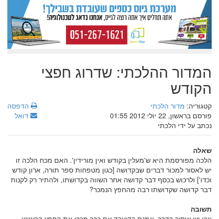
המדור ההלכתי: שדרוג חפצי
הקודש
קטגוריה:
מדור הלכתי
הדפסה
פורסם בראשון, 22 יולי 2012 01:55
דואל
נכתב על ידי הלכתי
שאלה
הלכה מפורסמת היא ש'מעלין בקודש ואין מורידין'. האם מכח הלכה זו
יש לאסור למכור דברים שבקדושה [כגון מטפחות ספר תורה, ארון קודש
וכדו'] ולרכוש בכסף דבר קדושה אחר השווה בקדושתו, ולהתיר רק לקנות
דבר קדושה שקדושתו רבה מהחפץ הנמכר?
תשובה
אכן יש איסור בדבר. אמנם בדיעבד אם כבר מכרו את החפץ הראשון