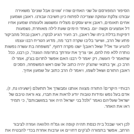
הסיפור המפורסם על שני האחים שהיו 'שווים אבל שונים' משאירה
עבורנו צלקת עמוקה שצריכה לפתוח כיון חשיבה עבורנו. ראובן ושמעון
אחים תאומים, ראובן איש עסקים מצליח ומשגשג ולעומתו שמעון אחיו
דל אמצעים וקשה יום. באחד הימים שעת לילה מאוחרת, נשמעות
דפיקות בדלת ביתו של ראובן, רב העיר הגיע לבקרו, ראובן נבהל מהביקור
פתע של הרב, ושיער בליבו שקרה דבר מה, מדוע הטריח רבנו עצמו
להגיע עד אלי? שאל ראובן! ישנו מקרה דחוף, "משפחה בת עשרה נפשות
נותרה ללא פת לחם, אני צריך את עזרתך בתרומה הגונה", כן רבנו, ככל
שתאמר לי העשה, רק יאמר לי רבנו האם אפשר לתרום בצ'ק, אמר לו
הרב כן, אך בתנאי שהצ'ק יהיה כתוב על שם ראש המשפחה, הסכים
ראובן התורם ושאל לשמו, ויאמר לו הרב כתוב על שמעון אחיך.
רבותיי היקרים! התורה מצווה אותנו ומבשרך אל תתעלם (ישעיהו נח, ז),
אדם בעל נפש ומידות טובות יודע לראות את חברו, צא וראה טיבם של
ישראל שעליהם נאמר "ולכל בני ישראל היה אור במושבותם", כי תמיד
ראו את האחר.
לכן ראוי שבכל בית כנסת תהיה קופה או גמ"ח הלוואה ועזרה לציבור
הרחב, אפשר בתמורה לצ'קים דחויים או ערבות אחרת בכדי להבטיח את