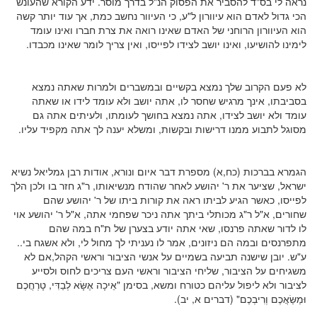
נראה לי בס"ד להסביר את הפסוק הנ"ל בדרך מוסר. ידע הקורא שהעונש
הכי גדול לאדם הוא עיוורון ל"ע, כי העיוור נחשב כמת, אך עוד יותר קשה
הוא העיוורון הרוחני של האדם שאינו רואה את צרת חברו ואינו עומד
לימינו להושיעו, ואינו יושב לצידו לפייסו, ואין צריך לומר שאינו מכבדו.
לא פעם הקרוב שלך נמצא בקשיים ובמשברים ולמרות שאתה נמצא
בסביבתו, אינך מרגיש שחסר לו, אתה יושב ולא עומד לידו או שאתה
עומד ולא יושב לצידו, אתה נמצא בחושך לעומתו, ולעיתים אתה גם
מסוגל לתבוע ממנו דרישות ובקשות, ומשלא יענה לך אתה מקפיד עליו.
הגמרא בברכות (כח,א) מספרת דבר איום ונורא, אודות רבן גמליאל נשיא
ישראל, שציער את ר' יהושע לאחר שהודח מנשיאותו, ר"ג חזר בו ולכן הלך
לפייסו, כאשר הגיע לביתו ראה את קורות ביתו של ר' יהושע שהם
שחורים, א"ל ר"ג מכותלי ביתך אתה ניכר שפחמי אתה, א"ל ר' יהושע אוי
לו לדור שאתה פרנסו, שאי אתה יודע בצערן של ת"ח במה שהם
מתפרנסים ובמה הם ניזונים, אמר לו נעניתי לך מחול לי, ולא אשגח בי..
ע"ש. יובן שישנה תביעה בשמיים על אנשי הציבור וראשי הקהל,אם לא
משגיחים על הציבור, שליחי הציבור וראשי העם צריכים לחוס ולסייע
לציבור ולא ליפול עליהם כטורח ומשא, בסימן "אֵיכָה אֶשָּׂא לְבַדִּי, טָרְחֲכֶם
וּמַשַּׂאֲכֶם וְרִיבְכֶם" (דברים א, יב).