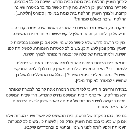
לצרוך העניין החלפת בית כנסת בבית מדרש, ישיבה בכולל אברכים,
ספרייה בחדר עיון וכן הלאה. מה קורה כאשר מדובר במטרה שאינה
קרובה, ולצורך העניין החלפת בית כנסת במועדון ספורט [חלילה...],
החלפת ישיבה באולם שמחות?
במקרה זה, כאשר סבר הרשם כי המטרה כאמור אינה מטרה קרובה –
יודיע על כך לחברה, והיא תיאלץ לבקש אישור מיוחד מבית המשפט.
יצוין כי הרשם נדרש שלא לאשר כל שינוי אלא אם כן שוכנע בנסיבות כי
העניין צודק ונכון לעשות כן, בשים לב למטרות העמותה, לפעילותה לפני
השינוי, ולמחויבויות שקיבלה על עצמה העמותה לצורך השינוי.
דוגמא: בית הכנסת החליט להפוך לכולל אברכים. האם יש ביכולתו
לעמוד בכך? האם התקציב שלו היה מאוזן קודם לכן? למה התבקש
השינוי? במה בא לידי ביטוי השינוי? [בכולל גם מתפללים למשל כך
שהשינוי לכאורה לא קרדינאלי].
במידה והרשם הודיע כי לפי דעתו המטרה אינה קרובה למטרה שאותה
היא מחליפה, ואז כאמור בית המשפט נדרש להכריע, הרי שבית המשפט
יחליט בבקשה לשינוי מטרות של עמותה לאחר שנתן לרשם הזדמנות
להביע את עמדתו.
גם פה, כמו במקרה של הרשם, בית המשפט לא יאשר שינוי מטרות אלא
אם כן שוכנע כי בנסיבות העניין צודק ונכון לעשות כן, בשים לב למטרות
העמותה ולפעילותה לפני השינוי, ובתנאים ובהסדרים שיקבע.