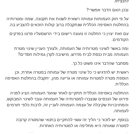
להנציחו.
ובכן האם הדבר אפשרי?
על פי חוק העמותות עמותה רשאית לשנות את תקנונה, שמה ומטרותיה
בהחלטת האסיפה הכללית שנתקבלה ברוב קולות הזכאים להצביע בה.
עם זאת יצוין כי החלטה זו טעונה רישום בידי הרשםעליו פרטו בפרקים
הקודמים.
ומה באשר לשינוי מטרותיה של העמותה, ולצורך העניין שינוי מטרת
העמותה מבית כנסת לבית מדרש, מישיבה לקרן גמילות חסדים?
מסתבר שהדבר אינו פשוט כל כך.
ראשית יש להדגיש כי כל שינוי מטרה של עמותה במטרה אחרת, וכן
הוספת מטרה למטרות עמותה או גריעה מהן, יתקבלו בהחלטת האסיפה
הכללית.
ההחלטה באסיפה הכללית תתקיים לאחר שוועד העמותה הציג לפניה
פירוט של הנכסים שנצברו למטרותיה של העמותה עובר לשינוי המבוקש,
והמחויבויות שקיבלה על עצמה העמותה לעניין זה, לרבות כלפי תורמים
לעמותה.
בנוסף, יש לזכור כי הליך זה עשוי להתקיים בתנאי שהמטרה קרובה
למטרה שאותה היא מחליפה או למטרותיה האחרות.