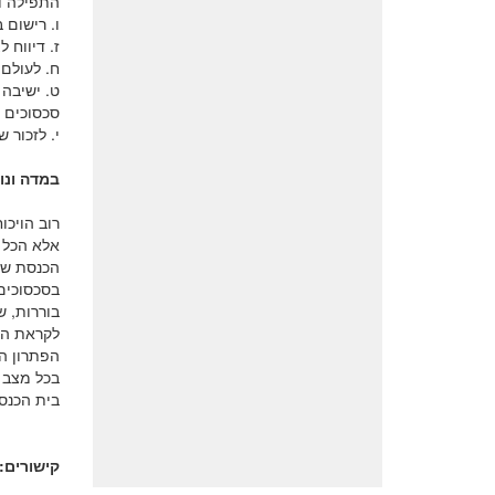
התפילה וה
ו. רישום 
ז. דיווח 
ח. לעולם 
ט. ישיבה
סכסוכים ו
י. לזכור 
במדה ונו
רוב הויכ
אלא הכל י
הכנסת ש
בסכסוכים 
בוררות, ש
לקראת הא
הפתרון ה
בכל מצב א
בית הכנסת
קישורים: