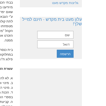
בבתי הכנס
גליונות מקדש מעט
מיודענו ב
שאם יפרס
ע"י הגבא
עלון מעט בית מקדש - חינם למייל
לתת קולו
שלך!
מטפחתו ש
הקהל "מז
הזכרנו את
ממנה.
בית כנסת
במחלוקות 
פילוג ח"ו.
עשרת הד
א. לא לה
ב. מינוי 
ג. מינוי 
ד. הכנת מ
בספרי הה
ה. קביעת 