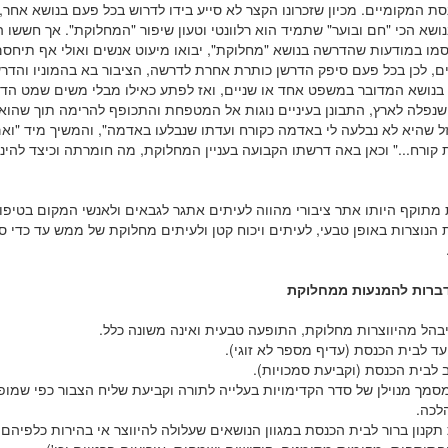
ת המקומיים. מכיון שזכרונו הקצר לא סייע בידו לדרוש בכל פעם בנושא אחר,
נושא הכי "חם ובוער" שתמיד הוא רלוונטי וטעון שיפור "המחלוקת". אך חששו 
מו במודעות שהדרשה בנושא "מחלוקת", יבואו מיעוט אנשים ואולי אף תיחסם
ים, לכן בכל פעם סיפק הדרשן כותרת אחרת לדרשה, הציבור בא בהמוניו והדר
 בנושא המדובר במשפט אחד או שניים, ואז לפתע כאילו מבלי משים שמט הד
נפלה לארץ, התבונן בעיניים נוגות אל המטפחת והתכופף להרימה תוך שהוא 
ל שהיא לא נבלעה לי באדמה כקורח ועדתו שנבלעו באדמה", והמשיך מיד "וא
 קורח..." וכאן באה דרשתו הקבועה בעניין המחלוקת, מה חומרתה וכיצד להינ
 מתוקף היותו אתר ציבורי מהווה לעיתים אתגר לגבאים ולאנשי המקום בטיפו
הנוצרות באופן טבעי, לעיתים ויכוח קטן ולעיתים מחלוקת של ממש עד כדי ס
ברות להמנעות ממחלוקת
יבהל מהיווצרות מחלוקת, התופעה טבעית ואינה משונה כלל.
וועד לבית הכנסת (עדיף מספר לא זוגי).
רב לבית הכנסת (וקביעת סמכויות).
סמך מנוילן של סדר הקדימויות בעלייה לתורה וקביעת שליח הצבור כפי שמופ
לכה.
תקנון ברור לבית הכנסת במגוון הנושאים שעלולה להיווצר אי בהירות כלפיהם 