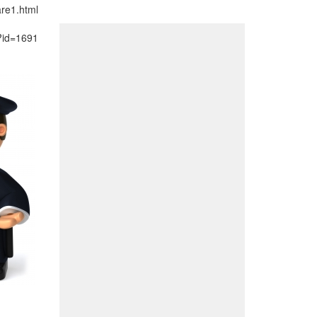
are1.html
p?id=1691