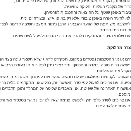
תוספות, מקומות מסומנים, קידושים ושמחות, אירועים פרטיים וכו').
ברור של מקבלי העליות וחלוקה שוויונית.
לציבור באופן שוטף על ההוצאות וההכנסות לפרטיהן.
לא להעיר הערה באופן ציבורי אלא רק באופן אישי ובצורה עניינית.
 לחשיבה משותפת של הוועד והגבאי (והרב) ניתוח המצב וחשיבה קדימה למני
קידום בית הכנסת.
שאנו שלוחי הצבור ומתפקידנו להבין את צרכי הפרט ולפעול לשם שמים.
צרה מחלוקת
וחים או אי ההסכמות נפטרים במקום, תפקידנו לדאוג שלא תשאר טינה בצד המ
יעשה ברוח טובה. במדה והסכסוך יותר רציני ניתן לפטור אותו בעזרת הרב או 
מקבל את ההחלטות.
שגובשו לקבוצות מפולגות יש לנו חמשה אפשרויות לפתרון: משא ומתן, גישור,
פיטה. אנו צריכים לפעול לפי סדר האפשרויות, ככל שאנו מתקדמים בלית ברי
פשרות האחרונה של שפיטה, אנו מאבדים שליטה על המהלך ותוכן הדברים וכ
מוסכם.
נו צריכים לשדר כלפי חוץ ולנפשנו פנימה שאין לנו עניין אישי בסכסוך ואך ורק
 עומדת לנגד עינינו.