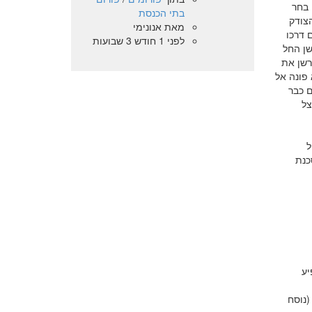
 בחר
בתי הכנסת
הצודק
מאת
אנונימי
 דרכו
לפני 1 חודש 3 שבועות
שן החל
רשן את
פונה אל
ם כבר
צל
ל
כנת
יע
(נוסח