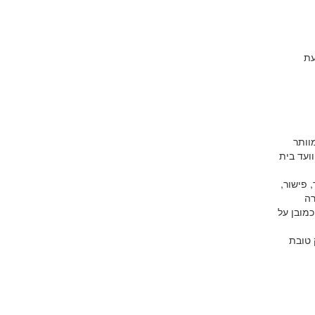
עת
וותר
וועד בית
 פישור,
רה
מובן על
 טובת