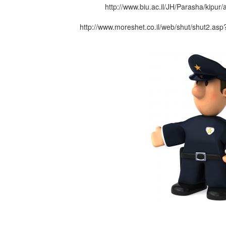
http://www.biu.ac.il/JH/Parasha/kipur/
http://www.moreshet.co.il/web/shut/shut2.as