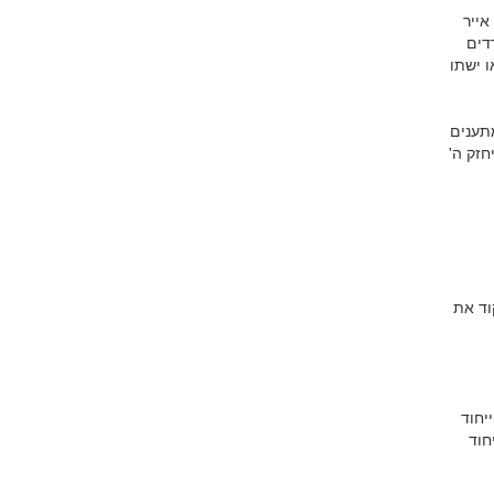
אייר
דים
ו ישתו
תענים
חזק ה'
וד את
יחוד
חוד