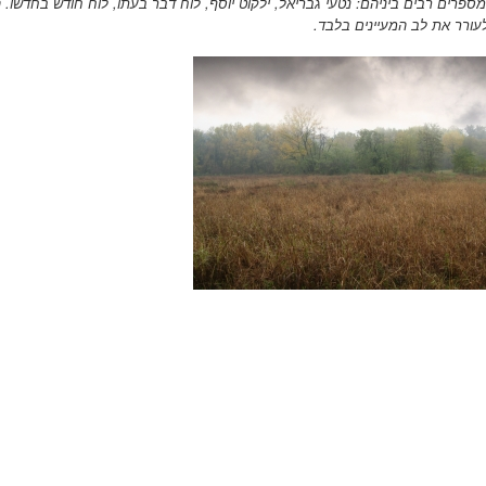
מספרים רבים ביניהם: נטעי גבריאל, ילקוט יוסף, לוח דבר בעתו, לוח חודש בחדשו. 
לעורר את לב המעיינים בלבד.