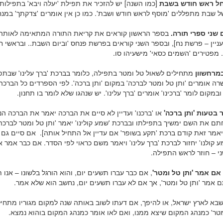
ל ראש חודש בשבת
[כמו השנה] יש להזכיר את תפילת 'יעלה ויבא' בתפילות
ל שבת מתפללים 'מוסף לראש חודש ושבת'. כמו כן אין אומרים 'צדקתך' במנח
 שני ספרי תורה.
בספר הראשון קוראים את קריאת התורה המתאימה לאותה
עניין – פרשת נח], ובספר השני קוראים בפרשת פנחס 'וביום השבת.. ובראשי ח
. מפטירים 'השמים כסאי' מישעיהו סו.
במרחשוון
מתחילים לשאול טל ומטר בתפילה, כלומר בברכת 'ברך עלינו' שבתפ
ה אומרים 'ותן טל ומטר לברכה' במקום 'ותן ברכה'. לפי הספרדים כל הברכה
במקום לומר 'ברכינו' אומרים 'ברך עלינו'. יש שנהגו שלא לומר בו תחנון.
בטעות 'ותן ברכה'
או 'ברכנו' ועדיין לא סיים את הברכה יאמר את הברכה הנכ
ם את השם ימשיך בתפילתו ובברכת 'שמע קולינו' יאמר 'ותן טל ומטר לברכה'.
אמר זאת קודם ברכת 'תקע בשופר' אם עדיין אל התחיל אותה]. אם סיים גם
 קולנו' יחזור לברכת 'ברך עלינו' ויאמר משם כראוי לפי הסדר. אם כבר אמר את
ני – חוזר לראש התפילה.
ם אמר 'ותן טל ומטר'
, אם כבר עברו תשעים יום, והוא הורגל בלשונו – אנו 
 אמר 'ותן טל ומטר', אך אם לא עברו תשעים יום, נחשב הוא שלא אמר.
 שבא לארץ ישראל, או להיפך, אם דעתו לשוב באותה שנה למקום מגוריו מתחיל
מטר' כמנהג המקום שיצא ממנו, ואם לאו אומר כמנהג המקום בוהוא נמצא.