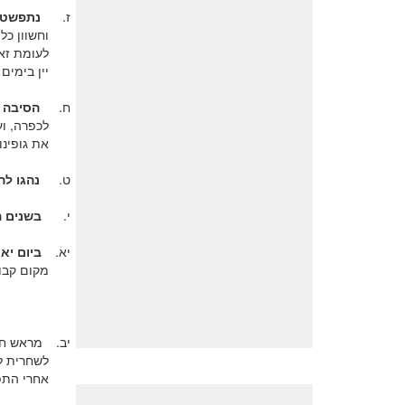
ז.
נתפשט 
וחשוון כל
לעומת זא
יין בימים 
ח.
הסיבה 
לכפרה, וע
את גופינו.
ט.
נהגו ל
י.
בשנים 
יא.
ביום יא
מקום קבו
יב.
מראש חוד
לשחרית לא
אחרי התפי