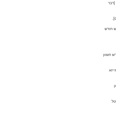
[דבר
].
ש חודש
ש חשוון
ייזא
ן
טל