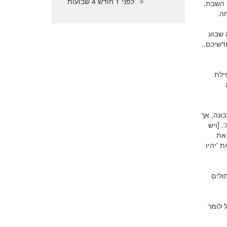
לפני 1 חודש 4 שבועות
 השבת,
ה.
 שבוע
דשיכם..
ילת
ונה, אך
 [ויש
 את
 'יהיו
תולים
 לומר