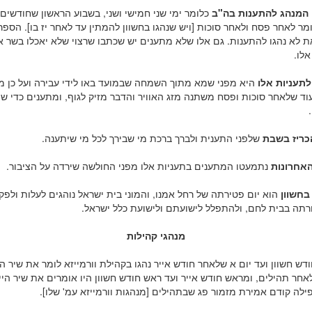
המנהג להתענות בה"ב
כלומר ימי שני חמישי ושני, בשבוע הראשון שחודשים 
ומר לאחר פסח ולאחר סוכות [ויש שנהגו בחשוון להמתין עד לאחר יז בו]. הספר
ת לא נהגו להתענות. גם אלו שלא מתענים יש שכתבו שרצוי שלא יאכלו בשר א
אלו.
לתעניות אלו
היא מפני שמא מתוך השמחה שבמועד באו לידי עבירה ועל כן מ
וד שלאחר סוכות ופסח משתנה מזג האוויר והדבר מזיק לגוף, ומתענים כדי שי
הכריז בשבת
שלפני התענית ולברך ברכת מי שבירך לכל מי שיתענה.
האחרונות
נתמעטו המתענים בתעניות אלו מפני החולשה שירדה על הציבור.
 בחשוון
הוא יום פטירתה של רחל אמנו, והמוני בית ישראל נוהגים לעלות ולפק
רתה בבית לחם, ולהתפלל לישועתם ולישועת כלל ישראל.
מנהגי קהילות
ש חשוון ועד יום א שלאחר חודש אייר נהגו בקהילת וורמייזא לומר את שיר הי
חר תהילים, ומראש חודש אייר ועד ראש חודש חשוון היו אומרים את שיר היי
לה קודם אמירת מזמור פג שבתהילים [מנהגות וורמייזא עמ' שלו].