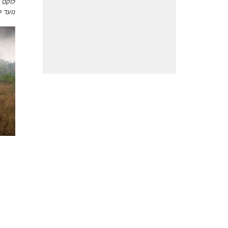
לוקט 
נועד 