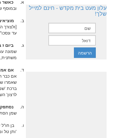
א.
כאשר ח
עלון מעט בית מקדש - חינם למייל
ובמוסף ש
שלך!
ב.
מוציאים
[ולצורך ה
עד ונסכו"
ג.
ביום ז 
שמונה עשר
משתנית, ו
ד.
אם אמר 
אם כבר חת
שאמרו שי
ברכת 'שמע
לרצון' הש
ה.
נסתפק א
שמן הסתם
ו.
בן חו"ל
'ותן טל ו