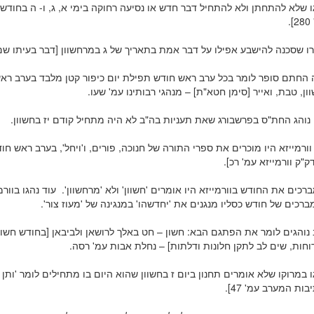
ו שלא להתחתן ולא להתחיל דבר חדש או נסיעה רחוקה בימי א, ג, ו- ה בחודש 
.
ו שסכנה להישבע אפילו על דבר אמת בתאריך של ג במרחשוון [דבר בעיתו שם
ה החתם סופר לומר בכל ערב ראש חודש תפילת יום כיפור קטן מלבד בערב רא
ון, טבת, ואייר [סימן חטא"ת] – מנהגי רבותינו עמ' שעו.
 נוהג החת"ס בפרשבורג שאת תעניות בה"ב לא היה מתחיל קודם יז בחשוון.
ורמייזא היו מוכרים את ספרי התורה של חנוכה, פורים, ו'ויחל', בערב ראש חוד
ק"ק וורמייזא עמ' רכ].
רכים את החודש בוורמייזא היו אומרים 'חשוון' ולא 'מרחשוון'. עוד נהגו בוורמ
כים של חודש כסליו מנגנים את 'יחדשהו' במנגינה של 'מעוז צור'.
ב נוהגים לומר את הפתגם הבא: חשון – חט באלך לרושאן ולביבאן [בחודש חשוו
חות, שים לב לתקן חלונות ודלתות] – נחלת אבות עמ' רסה.
 במרוקו שלא אומרים תחנון ביום ז בחשוון שהוא היום בו מתחילים לומר 'ותן 
בות המערב עמ' 47].