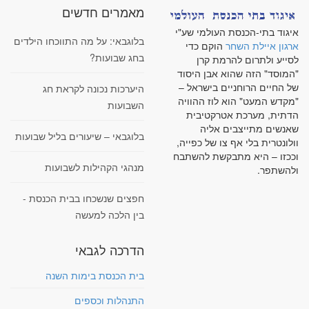
מאמרים חדשים
איגוד בתי-הכנסת העולמי שע"י
בלוגבאי: על מה התווכחו הילדים
ארגון איילת השחר
הוקם כדי
בחג שבועות?
לסייע ולתרום להרמת קרן
"המוסד" הזה שהוא אבן היסוד
של החיים הרוחניים בישראל –
היערכות נכונה לקראת חג
"מקדש המעט" הוא לוז ההוויה
השבועות
הדתית, מערכת אטרקטיבית
שאנשים מתייצבים אליה
בלוגבאי – שיעורים בליל שבועות
וולונטרית בלי אף צו של כפייה,
וככזו – היא מתבקשת להשתבח
מנהגי הקהילות לשבועות
ולהשתפר.
חפצים שנשכחו בבית הכנסת -
בין הלכה למעשה
הדרכה לגבאי
בית הכנסת בימות השנה
התנהלות וכספים