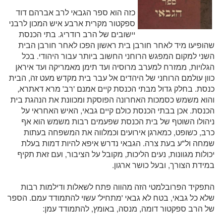
כזה הוא ספר הגבאי לרב אברהם דוד
ספקטור מקרית ארבע איש המכון לרבני
יישובים של הרב רודריג. בתי הכנסת
שהופיעו מיד לאחר חורבן בית ראשון הפכו לאחר חורבן הבית
השני למקום המפגש הרוחני החשוב ביותר עבור היהודי. בכל
הגלויות, ממזרח למערב מרוסיה ועד תימן מאמריקה ועד איראן
כוון עולמם הרוחני של היהדים אל עבר בית מקדש מעט זה, הבית
כנסת. בחלק גדול מבתי הכנסת קיים אמנם 'רב' מרא דאתרא,
והוא משמש כסמכות האחרונה הפוסקת ומכוונת את הנהגת בית
הכנסת. אכן בבתי הכנסת כולם קיים גבאי, האיש האחראי על
ניהולו השוטף של בית הכנסת שפעמים רבות משמש הוא אף
כרב, כשופט, כמארגן אירועים וכמלווה את המשפחה בעתות
שמחה ול"ע בעת צרה. הגבאי נדרש איפא להיות דמות בעלת
יכולות מגוונות, נעים הליכות, מקובל על הציבור, ועם זאת תקיף
במידת הצורך, ובעל כושר ארגון.
התפקיד הפרובלמטי הזה מהווה פתח לשאלות ודילמות רבות
שלא כל גבאי, בטח לא גבאי 'מתחיל' עשוי להתמודד עמם. הספר
של הרב ספקטור דומה, מנסה, באומץ, להתמודד עמן: