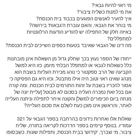
מי ראוי להיות גבאי?
את מי למנות כשליח ציבור?
איך להעיר לאנשים הפוגעים בכבוד בית הכנסת?
מי בוחר את הגבאי, והאם עוברת ה'גבאות' בירושה?
באיזה חלק של התפילה יש להודיע הודעות הרלוונטיות
למתפללים?
מה דינו של הגבאי שאיבד בטעות כספים השייכים לבית הכנסת?
ייחודו של הספר נעוץ בכך שחלק גדול מן השאלות אינן מובחנות
כלל כשאלות לגבאי או למתפלל הבלתי מיומן. כזו היא למשל
הקביעה של הרב ספקטור כי נוהג מכירת העליות בשבת הוא
מנהג שאינו ראוי וטוב היה אילו מתבטל. וכזו היא גם הפסיקה כי
אסור להכריז בשבת על זהות התורמים לבית הכנסת. ומה קורה
אם בכל זאת נמכרה העליה בסכום לא מבוטל [עליית יונה של
מנחה ביום הכיפורים למשל] והקונה איחר לתפילה וניתנה העלייה
לאחר, והראשון אינו מוכן כעת לשלם את סכום העלייה?
שאלות אלו ואחרות נידונים בהרחבה בספר הגבאי על 321
עמודיו. בנוסף קיימים בספר הדרכות לקריאה בתורה, שליח
ציבור, מי שברך, 'קידוש' בבית הכנסת, ותפילות שונות. כשבסופו