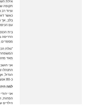
אילת השח
תקופה של
וציוד רב 
כאשר דאג
בלב, אך ה
עם הכיסאו
בית הכנס
הדריסה ב
מספרים ר
"גולת הכ
המשפחה ו
מאד מרגש
אני חושב 
התנהלו שנ
כ-80 אנשים. גם מאנשי 'ההרחבה' שבקיבוץ הופיעו.
למה היה 
אני יהודי
הפחות, הו
הילדים ש