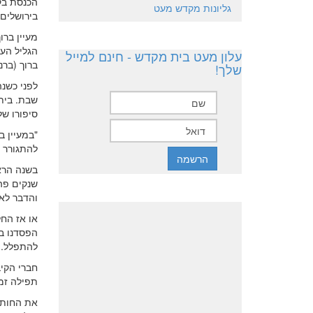
הכנסת בק
גליונות מקדש מעט
בירושלים
מעיין ברו
עלון מעט בית מקדש - חינם למייל
ברוך (ברנ
שלך!
לפני כשנה
שבת. בית
סיפורו של
להתגורר ב
בשנה הראש
שנקים פה
והדבר לא 
או אז החל
הפסדנו בו
להתפלל.
חברי הקיב
תפילה זמנ
את החותמ