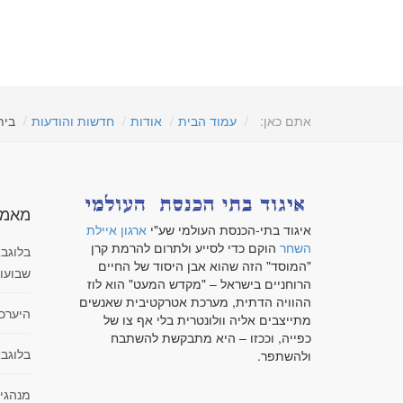
אתם כאן:
עמוד הבית
אודות
חדשות והודעות
בית
מאמר
איגוד בתי-הכנסת העולמי שע"י
ארגון איילת
השחר
הוקם כדי לסייע ולתרום להרמת קרן
בלוגבא
"המוסד" הזה שהוא אבן היסוד של החיים
שבועו
הרוחניים בישראל – "מקדש המעט" הוא לוז
ההוויה הדתית, מערכת אטרקטיבית שאנשים
היערכ
מתייצבים אליה וולונטרית בלי אף צו של
כפייה, וככזו – היא מתבקשת להשתבח
בלוגבא
ולהשתפר.
מנהגי