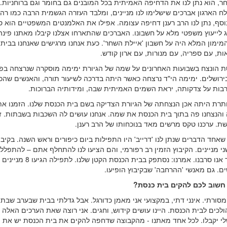
ר, הוא נתן לנו את הדחיפה האמיתית בכל המובנים גם בחומר וגם ברוחניות.
ח הארגון אברכים שישלימו לנו מניינים, ומלבד העזרה הגשמית הרבה כמו רה
נוסף, נתן לנו הרב רענן דחיפה עצומה. אפילו את האלמנטים המשפטיים הוא ס
 לייעוץ משפטי מלא על חשבונו. האברכים שהתארחו אצלנו קיבלו מאתנו פינ
מימון המלא היה על חשבון 'איילת השחר'. כעת אנחנו מרגישים שאנחנו בבית
ת, עם ספריה, עם מנורות, עם ארון קודש.
ת הונצח בשבועות האחרונים על שמה של הגיורת ימימה מוסקרה שנרצחה בפי
ירושלים. ימימה הי"ד נרצחה כאשר היתה בדרכה לשיעור תורה, והאנשים שהכי
בות על צדקותה, יראת השמים האמיתית שבה, ומידותיה הברוכות.
ותרת היתה אכן הנצחתה של הגיורת הצדיקה בשם בית הכנסת שלנו. הזמנו את
הנצחנו פה בתוך בית הכנסת את שמה. אנחנו עושים לה השכבות בשבתות. זו
ת. ערכנו טקס מרשים מאד בנוכחותו של הרב רענן.
שאחד הדברים שנתן לנו 'דרייב' היו התפילות ביום כיפורים וראש השנה. בקיבו
י מניינים. הקיבוץ הזמין רב רפורמי, והם הציעו לנו להתחלף אתם – להתפלל 
הגדול, אך אנו סרבנו. אמרנו: נסתפק בבית הכנסת הקטן
חשוב לכם להקים בית כנסת?
 מסורתי. אינני דתי, במקצועי אני מאמן כדורגל. אבל גדלתי בבית שבערב שבת 
לכים לבית הכנסת. היינו עושים קידוש, וחגים. אני רוצה שאת הערכים האלה 
לי יקבלו. לכל אחד מאתנו - מהקבוצה שדחפה להקים את בית הכנסת יש את 