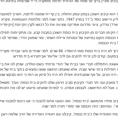
יבוץ מעיין ברוך על שמה של הגיורת ימימה מוסקרה הי"ד שנרצחה בפיגוע הד
ך הוא קיבוץ השוכן בצפון עמק החוּלה, בין קריית שמונה לדפנה, השייך למועצה
הגליל העליון.היישוב נוסד ב־11 במרץ 1947, כחצי שנה לפני מלחמת העצמאות, ו
ארד) גורדון, ציוני מדרום אפריקה שציווה את כל רכושו לקרן הקיימת [ויקיפדיה]
 הקימו חברים מן הקיבוץ בית כנסת השוכן במבנה קבע, ובו מתקיימות תפילות
 הכנסת הוקם בסיועה של עמותת איילת השחר, ומר שמעון הדרי, שסיפר לנו 
 בית הכנסת.
"במעיין ברוך לא היה בית כנסת מאז היווסדו- 66 שנים. לפני שנתיים וחצי עבר
מקום. קודם לכן זכיתי להקים גם לרבי אליעזר אביחצירא בית מדרש.
ונה התפללנו חברי ואני בבית של יהודי צרפתי בשם טולדנו, שנתן לנו את בית
 תפילות בימי שישי שבת. אלא שאנחנו הרגשנו שאנו נמצאים בתוך בית של א
היה נעים, על אף שמבחינתו אפילו לא היה כל סימן או רמז כי הוא מבקש שנעז
 מאבק עם יתר חברי הקיבוץ סביב הרצון שלנו להקים בית כנסת. נערך 'משאל ע
. אבל לא התיאשנו. לעצמנו אמרנו, כי למרות שאנחנו מיעוט יש לנו את הזכות 
וץ פחדו מהמושג 'בית כנסת', ואנו הגענו אתם להבנה כי אנו ניכנס למבנה שיק
י', ומהזמני הזה הכנסנו שני ספרי תורה לפני שנה.
ת הסופית שלו כ'בית כנסת', קיבלנו עם העזרה האדירה של הרב שלמה רענן