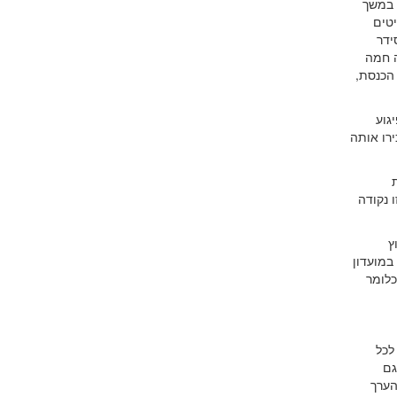
 במשך
יטים
ידר
ה חמה
 הכנסת,
גוע
רו אותה
 נקודה
ץ
במועדון
 שלנו. לתפילה הגיעו 8 מניינים כלומר
לכל
גם
הערך