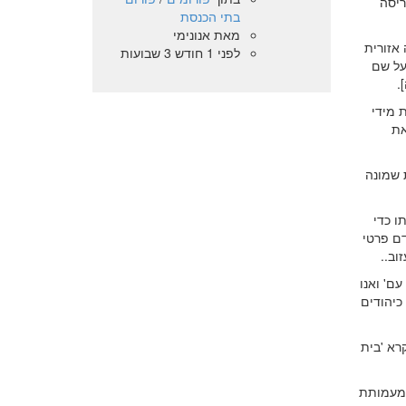
ריסה
בתי הכנסת
מאת
אנונימי
 אזורית
לפני 1 חודש 3 שבועות
נקרא על שם
.
 מידי
את
תי מקרית שמונה
ו כדי
דם פרטי
וב..
ם' ואנו
כיהודים
רא 'בית
 מעמותת