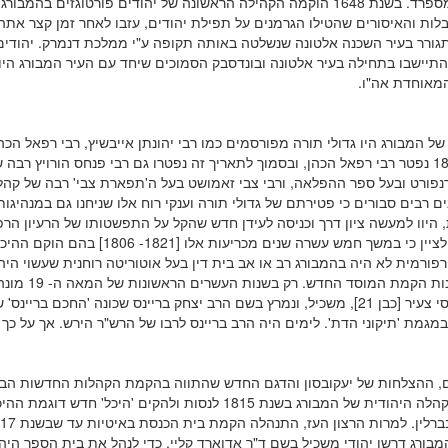
שנמלטו מספרד. בשנת 1648 הוקמה הקהילה הראשונה של יהודים פורטוגזים בהמבור
לות והאיסורים שהטילו הגרמנים על תפילת יהודים, עזבו לאחר זמן קצר אתה
תגורר בעיר השכנה אלטונה שנשלטה באותה תקופה ע"י ממלכת דנמרק. יהודים
התיישבו בתחילה בעיר אלטונה ובונדסבק הסמוכים שיחד עם העיר המבורג היו
מאוחדת אה"ו.
 של המבורג היו גדולי תורה מפורסמים כמו רבי יהונתן אייבשיץ, רבי רפאל הכהן
בשנת 1804 נפטר רבי רפאל הכהן, ובסמוך לתאריך זה נפטרו גם רבי פנחס הורויץ רבה 
נפורט ובעל ספר ההפלאה, ורבי צבי זאמושט בעל ה'תפארת צבי' רבה של קהל
ים רבים סבורים כי פטירתם של גדולי תורה וענקי רוח אלו שניחנו גם במנהיגות
 היוו למעשה ציון דרך וכניסה לעידן חדש שהקל על התפשטותו של הרעיון הרפ
חשוב גם לציין כי במשך חמש עשרה שנים מכריעות אלו [1821- 6
ורמית לא היה בהמבורג רב או אב בית דין בעל אוטוריטה רוחנית שעשוי היה
כנגד נסיונות הקמת המוסד החדש. רק בשנות הע
אורטודוקסי צעיר [כבן 21], משכיל, ונמרץ בשם הרב יצחק בריינס שכונה 'החכם בריינס
במגמת 'תיקוני הדת'. לימים היה הרב בריינס לרבו של הרש"ר הירש. אך על כך
, ההצלחות של יעקובסון והדגם החדש שהתווה בהקמת הקהלות החדשות הבי
גורמים בקהלה היהודית של המבורג בשנת 1815 לנסות ולהקים 'היכל' חדש דוגמ
בורג דרשן יהודי משכיל בשם ד"ר אדוארד קליי, כדי לנהל את בית הספר היהו