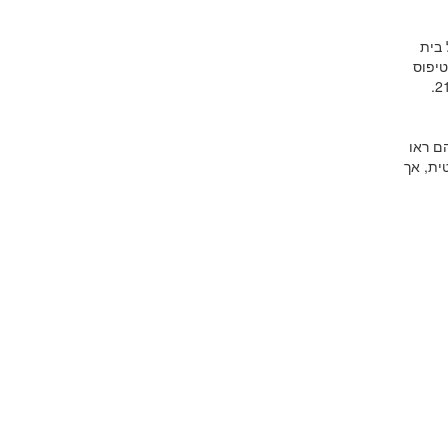
 בית
נת 1938], ושהיווה אבטיפוס
ם ראו
ית, אך