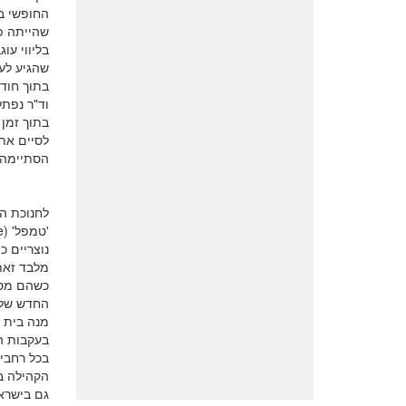
החופשי במ
שהייתה פת
בליווי ע
שהגיע לע
בתוך חודש
וד"ר נפתל
בתוך זמן 
הסתיימה 
לחנוכת הב
'טמפל'
e)
נוצריים כ
מלבד זאת
כשהם מסת
בעקבות ה
בכל רחבי
הקהילה ב
גם בישרא