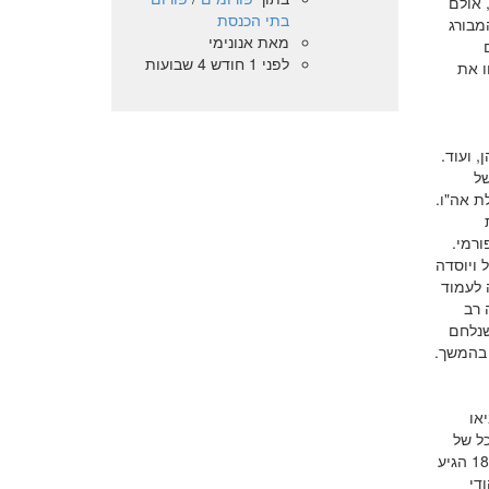
ג, אולם
בתי הכנסת
מבורג
מאת
אנונימי
לפני 1 חודש 4 שבועות
ו את
, ועוד.
של
ת אה"ו.
ורמי.
180] בהם הוקם ההיכל ויוסדה
 לעמוד
שרים הראשונות של המאה ה- 19 מונה רב
' שנלחם
 בהמשך.
או
ת ההיכל של
יעקובזון בברלין. למרות הרצון העז, התנהלה הקמת בית הכנסת באיטיות עד שבשנת 1817 הגיע
די