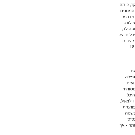
ר, כיתה
המנונים
תמדה עד
ילות.
טהולד,
יכל חדש.
מהירות
לסיים את המוסד הדתי הראשון שלהם. ואכן בתוך פחות משנה, ב- 18 לדצמבר שנת 1818,
שם
תפילה
עית.
מסורתי
היכל
החדש שלא הפסיקו לזרום לטמפל החדש. בית הכנסת היה להצלחה כבירה - בשנת 1840 למשל,
רפורמית.
פשטה
סיס
תה - אך