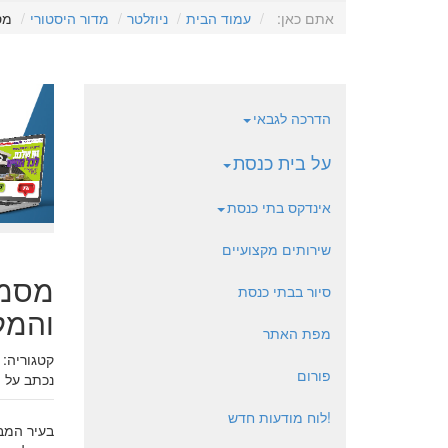
אתם כאן:
עמוד הבית
ניוזלטר
מדור היסטורי
מס
הדרכה לגבאי
על בית כנסת
אינדקס בתי כנסת
שירותים מקצועיים
מסמך
סיור בבתי כנסת
והמל
מפת האתר
קטגוריה:
פורום
נכתב על י
!לוח מודעות חדש