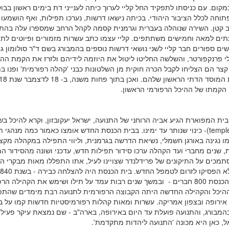
קום. עם כניסתו לתפקיד החל קליי לערוך כיתה לענייני דת בימים ראשון בבוק
וחה לכלל הציבור היהודי. בכיתה נישאו דרשות, נערכו תפילות, ואף הושמעו 
וגב קטן. השירה שנוהלה בעברית וגרמנית קסמה לקהל הרחב שמספרו עלה בה
תים למאה וחמישים משתתפים. קליי עצמו כתב עשרות מזמורים ופיוטים לתפ
ים ספורים חבר קליי לשני נושאי דרשות נוספים בהמבורג בשם ד"ר סולומון גו
י פרנקפורטר, והשלשה החליטו ליטול את היוזמה לידיהם ולזרז את הקמת הה
קצר הם הצליחו לקבל הכרה חוקית מן השלטונות כבני 'קהלה רפורמית' ופנו ב
הקמתו של ההיכל הרפורמי הראשון.
ית המפוארת הגיע אביה הרוחני של התנועה, ישראל יעקובזון, וקרא להיכל ב
(templ
- כינוי שנותר עד ימינו. בבית הכנסת החדש אומצו כאמור כמה מנהגי 
מו נגינה באורגן חשמלי, נשיאת הדרשה בגרמנית, וליווי התפילה במקהלה מקצו
, שנים מחברי ועד הקהלה ערכו סידור תפילות חדש, עדכני ושונה מהסידור ה
מכים על התיקונים של פרידלנדר שצויינו לעיל, אתו התפללו מאות מבקרי ה
מנה בית הכנסת 800 חברים - ובמשך שנים רבות עמד על תילו ושימש את הקהילה ה
היכל והקהילה החדשה היתה הקבוצה הרפורמית לתנועה רבת מימדים שהת
 אירופה ובצפון אמריקה. עשרות ומאות קהלות רפורמיסטיות חדשות קמו על ב
המבורג, והתנועה פועלת עד היום באירופה, בארה"ב - שם נמצאת עיקר פעילו
ל, כאן היא מכונה 'התנועה ליהדות מתקדמת'.