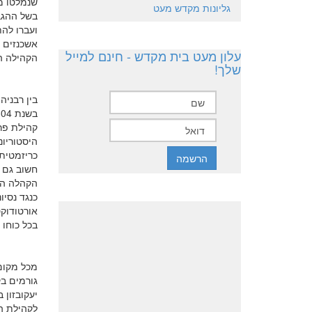
גליונות מקדש מעט
בשל ההגב
ועברו לה
אשכנזים 
עלון מעט בית מקדש - חינם למייל
הקהילה ה
שלך!
בין רבניה
קהילת פר
היסטוריונ
כריזמטית,
הקהלה הרפ
בכל כוחו 
מכל מקום
לקהילת המ