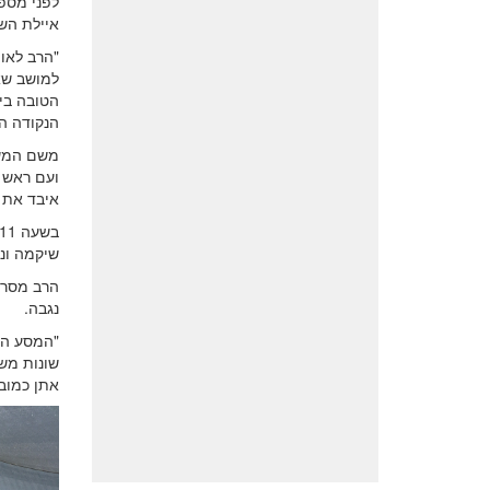
לפני מספ
איילת הש
"הרב לאו 
למושב שא
הטובה בי
הנקודה ה
משם המשי
ועם ראש ה
איבד את 
שיקמה ונפ
הרב מסר ש
נגבה.
"המסע הי
שונות מש
אתן כמובן