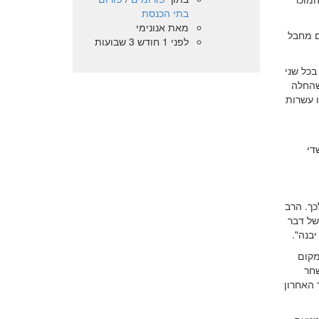
בתי הכנסת
מאת
אנונימי
 ידי קבוצת מפונים מחבל
לפני 1 חודש 3 שבועות
בכל שני
שהחלה
ו עשרות
די
כך. הרב
של דבר
בנה".
 המקום
שחר
 האחרון