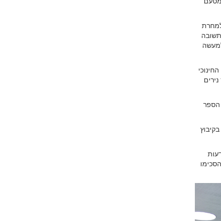
 מטעם
למחרת
תשובה
למעשה
חינוכי
נירים
ת הספר
בקיבוץ
עות
הסכימו