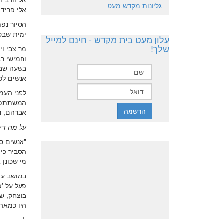
גליונות מקדש מעט
אלי פרידמ
ימית שבס
עלון מעט בית מקדש - חינם למייל
שלך!
מר צבי וי
וחמישי רב
בשעה שבע
אנשים לכב
לפני העמ
המשתתפים 
אברהם, ני
על מה די
"אנשים סי
הסביר כי 
מי שכונן 
פעל על '
בוצחק, ש
היו כמאה 