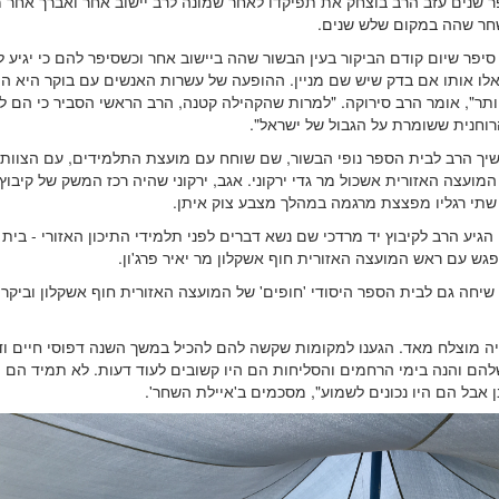
ר שנים עזב הרב בוצחק את תפיקדו לאחר שמונה לרב יישוב אחר ואברך אחר
חר שהה במקום שלש שנים.
סיפר שיום קודם הביקור בעין הבשור שהה ביישוב אחר וכשסיפר להם כי יגיע 
לו אותו אם בדק שיש שם מניין. ההופעה של עשרות האנשים עם בוקר היא ה
ותר", אומר הרב סירוקה. "למרות שהקהילה קטנה, הרב הראשי הסביר כי הם 
רוחנית ששומרת על הגבול של ישראל".
ך הרב לבית הספר נופי הבשור, שם שוחח עם מועצת התלמידים, עם הצוות ה
מועצה האזורית אשכול מר גדי ירקוני. אגב, ירקוני שהיה רכז המשק של קיבוץ 
שתי רגליו מפצצת מרגמה במהלך מצבע צוק איתן.
בשעה 11 הגיע הרב לקיבוץ יד מרדכי שם נשא דברים לפני תלמידי התיכון האזורי - בי
גש עם ראש המועצה האזורית חוף אשקלון מר יאיר פרג'ון.
יחה גם לבית הספר היסודי 'חופים' של המועצה האזורית חוף אשקלון וביקר 
ה מוצלח מאד. הגענו למקומות שקשה להם להכיל במשך השנה דפוסי חיים וד
להם והנה בימי הרחמים והסליחות הם היו קשובים לעוד דעות. לא תמיד הם 
 אבל הם היו נכונים לשמוע", מסכמים ב'איילת השחר'.