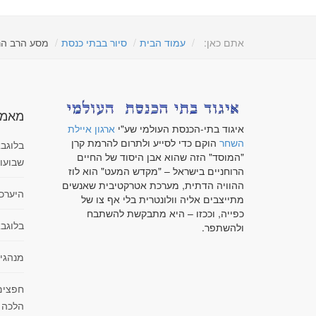
אתם כאן:
עמוד הבית
סיור בבתי כנסת
מסע הרב הרא
מאמר
איגוד בתי-הכנסת העולמי שע"י
ארגון איילת
השחר
הוקם כדי לסייע ולתרום להרמת קרן
בלוגבא
"המוסד" הזה שהוא אבן היסוד של החיים
שבועו
הרוחניים בישראל – "מקדש המעט" הוא לוז
ההוויה הדתית, מערכת אטרקטיבית שאנשים
היערכ
מתייצבים אליה וולונטרית בלי אף צו של
כפייה, וככזו – היא מתבקשת להשתבח
בלוגבא
ולהשתפר.
מנהגי
חפצים
הלכה 