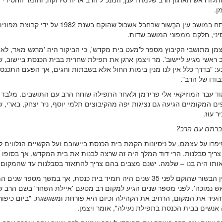
ן.
הסיור נפתח במושב עֵין הַבְּשׂוֹר שבחבל אשכול שהוקם בשנת 1982 על
יני, חלקם ממפוני המושב שדות.
צמן מתושבי הקיבוץ מספר ל'מעט בית מקדש', כי הביקור היה 'מרגש מאד, לא 
 ראשי מגיע ליישוב'. מר ויצמן ארגן את תפילת שחרית בבית הכנסת ביישוב, 
: "בדרך כלל אין לנו מנין בימות החול אלא בשבתות וחגים, אך הפעם התכנס
ודו של הרב".
וד עבר המוזיקאי אלי פרידמן ולאחר התפילה שוחח הרב עם התושבים. מלבד
המקומיים הגיעה גם נציגות יפה מהקיבוצים תלמי יוסף, ניר יצחק, בארי, ש
ר עוז.
ברתם עם הרב?
פרו על עצמם, על ניסיונות הקמת בית הכנסת ביישובם ועל הקשיים הנלווים ל
צריך סבלנות. הרי דוד המלך היה זה שרצה לבנות את בית המקדש, אך בסופו 
אותו היה בנו – שלמה. ישנם מצבים בהם צריך להתאזר בסבלנות עד שהמקום י
במושב עין הבשור שהוקם לפני 35 שנים היה תמיד בית כנסת, אך במשך מספר שנים
אש נמוכה'. לפני מספר שנים הגיע למקום רב מטעם 'איילת השחר' בשם הרב 
העיר את המקום, הרחיב את הקהילה וכיום היא פורחת ומשגשגת. "ביום כיפור
אנשים בבית הכנסת בתפילת נעילה", אומר ויצמן.