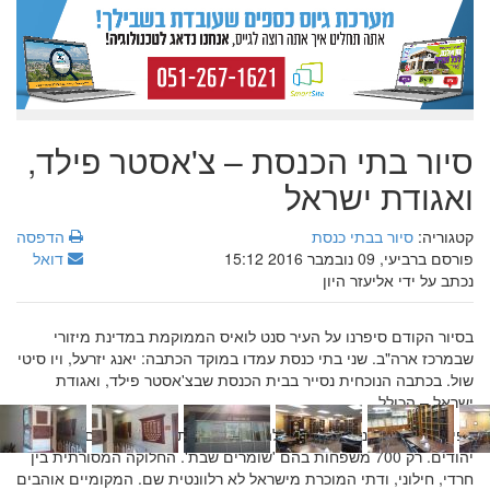
סיור בתי הכנסת – צ'אסטר פילד,
ואגודת ישראל
קטגוריה:
סיור בבתי כנסת
הדפסה
פורסם ברביעי, 09 נובמבר 2016 15:12
דואל
נכתב על ידי אליעזר היון
בסיור הקודם סיפרנו על העיר סנט לואיס הממוקמת במדינת מיזורי
שבמרכז ארה"ב. שני בתי כנסת עמדו במוקד הכתבה: יאנג יזרעל, ויו סיטי
שול. בכתבה הנוכחית נסייר בבית הכנסת שבצ'אסטר פילד, ואגודת
ישראל – הכולל.
כפי שסיפרנו, בסנט לואיס למעלה מ-3 מיליון תושבים, מתוכם כ-60 אלף
יהודים. רק 700 משפחות בהם 'שומרים שבת'. החלוקה המסורתית בין
חרדי, חילוני, ודתי המוכרת מישראל לא רלוונטית שם. המקומיים אוהבים