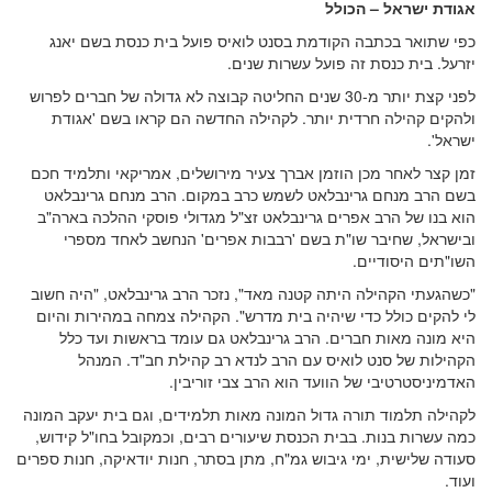
אגודת ישראל – הכולל
כפי שתואר בכתבה הקודמת בסנט לואיס פועל בית כנסת בשם יאנג
יזרעל. בית כנסת זה פועל עשרות שנים.
לפני קצת יותר מ-30 שנים החליטה קבוצה לא גדולה של חברים לפרוש
ולהקים קהילה חרדית יותר. לקהילה החדשה הם קראו בשם 'אגודת
ישראל'.
זמן קצר לאחר מכן הוזמן אברך צעיר מירושלים, אמריקאי ותלמיד חכם
בשם הרב מנחם גרינבלאט לשמש כרב במקום. הרב מנחם גרינבלאט
הוא בנו של הרב אפרים גרינבלאט זצ"ל מגדולי פוסקי ההלכה בארה"ב
ובישראל, שחיבר שו"ת בשם 'רבבות אפרים' הנחשב לאחד מספרי
השו"תים היסודיים.
"כשהגעתי הקהילה היתה קטנה מאד", נזכר הרב גרינבלאט, "היה חשוב
לי להקים כולל כדי שיהיה בית מדרש". הקהילה צמחה במהירות והיום
היא מונה מאות חברים. הרב גרינבלאט גם עומד בראשות ועד כלל
הקהילות של סנט לואיס עם הרב לנדא רב קהילת חב"ד. המנהל
האדמיניסטרטיבי של הוועד הוא הרב צבי זוריבין.
לקהילה תלמוד תורה גדול המונה מאות תלמידים, וגם בית יעקב המונה
כמה עשרות בנות. בבית הכנסת שיעורים רבים, וכמקובל בחו"ל קידוש,
סעודה שלישית, ימי גיבוש גמ"ח, מתן בסתר, חנות יודאיקה, חנות ספרים
ועוד.