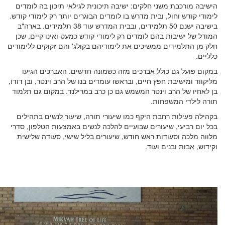
הישיבה מורכבת משני חלקים: ישיבה תיכונית לגילאי תיכון בה לומדים
לימודי קודש וחול, ובית מדרש בו לומדים הבוגרים יותר רק לימודי קודש.
בישיבה ישנם 50 תלמידים, ובבית המדרש עוד 38 תלמידים. בארה"ב
המודל של ישיבות בהם לומדים רק לימודי קודש כמעט ואינו קיים, שכן
חלק מן התלמידים ממשיכים את לימודיהם בקולג' והם זקוקים ללימודים
כלליים.
במקום פועל גם כולל אברכים מזה כשמונה חדשים. האברכים הגיעו
מליקווד ומישיבת חפץ חיים, ובראשו עומדים בנו של הרב וינטר, ובן דודו,
בן לאחיו של הרב וינטר המשמש גם כן כרב במרילנד. במקום גם תלמוד
תורה לילדי המשפחות.
בקהילה פעילות רחבת היקף כמו שיעורי תורה, שיעור לנשים בתהילים
בכל יום רביעי, שיעורים שבועיים להלכה לנשים באמצעות הטלפון, סדרי
מלווה מלכה וסעודות ראש חודש, שיעורים בליל שישי, סעודה שלישית
וקידוש, אבות ובנים ועוד.