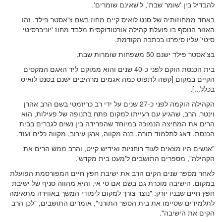
להבדיל בין 'שומר שבת', ל'שאינם שומרים'.
באחד ממחוזותיה של סנט לואיס קיים מחוז בשם צ'אסטר פילד. זהו
האזור הנוסף בו פועלת קהילה אורטודוקסית מלבד מחוז 'יוניברסיטי
סיטי' עליו סיפרנו בכתבה הקודמת.
בצ'אסטר פילד ישנם 50 משפחות שומרות שבת.
בית הכנסת הוקם לפני כ-40 שנים והוא ממוקם ליד האגם המקסים
הקיים במקום [קשה לתפוס כמה אגמים מרהיבים ישנם בסנט לואיס
בכלל...].
הקהילה הוקמה לפני כ-27 שנים על ידי רב כריזמטי בשם הרב אהרן
וינטר. הרב, שהגיע עם רעייתו למקום פתח בתנופה של פעילות, הוא
הרים את המחיצה הנמוכה במיוחד שהפרידה בין נשים לגברים בבית
הכנסת, דאג לתלמוד תורה, בנה מקווה, ארגן עירוב, מקווה כלים ועוד.
"אנשים היו מצאים לעוד רוחניות ואידיש קייט, והרב ממש הרים את
הקהילה", מספרים התושבים ל'מעט בית מקדש'.
לאחר מספר שנים הקים הרב את ישיבת חפץ חיים המפורסמת הפועלת
במקום. הישיבה מוכרת גם בשם אם טי אי, והיא מהווה סניף של ישיבת
חפץ חיים שבניו יורק: "נוצר צורך למקום לימודי המשך באווירה מתאימה
לתלמידים שסיימו את בית הספר התורני", אומרים התושבים, "לכן הרב
הקים את הישיבה".