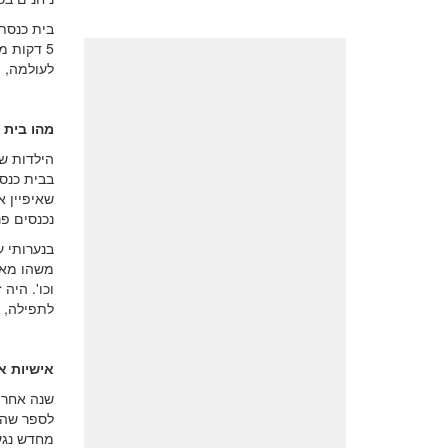
בית כנסת
5 דקות 
לעולמה, 
מהו בית 
הילדות ש
בבית כנס
שאיפיין א
נכנסים פ
בנערותי ע
משהו מאד 
וכו'. היה
לתפילה, א
אישיות א
שנה אחרי
לספר שהו
מחדש נגע