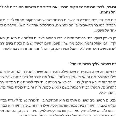
וגים, לבתי הכנסת יש מקום מרכזי, אם נזכיר את השמות המוכרים לכולנו
אוהל נחמה.
ם את הצופים בסדרה היה שבית הכנסת שם שימש כמקום מפגש לרווקים ורו
הבדיל, כמו בר תל-אביבי בו הם נפגשים, מסתכלים אחד על השני, מדברים בי
ד על השני...
פן מעניין דווקא בתי הכנסת האלו איבדו מהפופולאריות שלהם עם השנים, מא
קר', וגם 'אוהל נחמה' אינם מה שהיו פעם. היום למשל יש בית כנסת בשם 'רמב
לאו שנחשב מאד פופולארי אצל הצעירים, וכך גם לוחמי המחתרות בנחלאות.
ת שעשה עליך רושם מיוחד?
י במשפחה שבה מעוניינים שהתפילה תהיה כמה שיותר מהירה, אם זה יותר אר
ילו באמצע. אם זה ארוך - אין סבלנות... אבל אם נדבר על בית כנסת שהרשים
באחד כזה דווקא מחו"ל, בניו יורק כאשר הטיסו אותי כדי לעשות את הפרימיירה
'סרוגים', הגעתי לבית הכנסת בשם ג'ואיש סנטר. היה זה בית כנסת מאד מרש
 אמריקאי.
טים המעניינים שעניינו אותי בו הוא המחיצה בין ה'עזרת נשים' ל'עזרת גברים
ית בלבד, והיה זה בית כנסת אורטודוקסי. אילו היה זה בארץ, היה הוא כבר 
. בארה"ב יש שילוב חזק מאד בין אורטודוקסיה לאקדמיה. הרב, וכך גם המתפ
כושר דיבור גבוה, ההרצאה של הרב למשל היה ברמה גבוהה מאד.