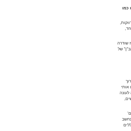
 כמו
וקות,
חד,
ז שודרה
"ן" של
וך
 אותי
 לעונה
ים,
'
נחשב
ללים