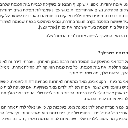
ט איננה יהודית, מפוני גוש קטיף המצפים בשקיקה לבניית בית הכנסת שלהם
קום הקהילה, נשים אורתודוכסיות בגוש עציון שמנהלות תפילת נשים ייחודית
 כנסת בכרם התימנים שמתפלליו נאבקים בכוחותיהם האחרונים לשמור על קיומ
עיר שעושה מהפכה בקרב הנוער בחדרה, וגבאי מיתולוגי בצפת שמנסה לשמור 
פיו של בית הכנסת בעיר ששינתה את פניה [אתר 929].
 הבמאי המוערך לשיחה אודות 'בית הכנסת' שלו.
הכנסת בשבילך?
ל דבר אני מתעסק עם המוסד הזה הרבה בזמן האחרון... עברתי דירה זה לא מ
גם החלפתי את בית הכנסת. כל בית כנסת הוא קהילה, קהילה אחרת, וממילא 
שלך, הזהות שלך, מה שמגדיר אותך.
 אני גר כעת - הקטמונים, מאד מתפתח לאחרונה מבחינה דתית לאומית, כאשר
 יש ניואנס ודגש שונה. אם זו תפילת ילדים מאד משוקעת, אם שאיפה לבית כ
אני באופן אישי הולך לבית הכנסת הקרוב ביותר לבית שלי. הסיבה: אני הולך עם י
 להביא אותם לבית הכנסת.
ם עם העובדה שתפילתי נפגעת מעט בעקבות כך, כי אני נאלץ לרדוף אחריהם
חרי הכל הם ילדים... בסופו של יום, בית כנסת הוא מגדיר זהות, אך אצלי הב
טכנית, מה שטוב לילדים שלי - שהבאתם לבית הכנסת כאמור, חשובה בעיני.