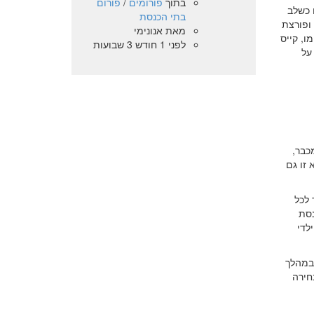
בתוך
פורומים
/
פורום
 כשלב
בתי הכנסת
 ופורצת
מאת
אנונימי
ו, קייס
לפני 1 חודש 3 שבועות
על
כבר,
זו גם
 לכל
נסת
לדי
 במהלך
חירה