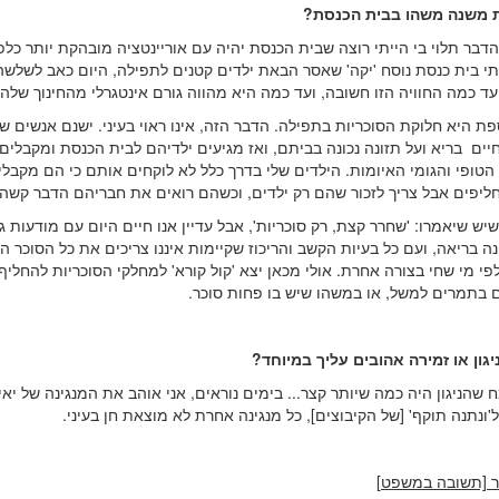
ת משנה משהו בבית הכנסת?
הדבר תלוי בי הייתי רוצה שבית הכנסת יהיה עם אוריינטציה מובהקת יותר כלפי
י בית כנסת נוסח 'יקה' שאסר הבאת ילדים קטנים לתפילה, היום כאב לשלשה 
עד כמה החוויה הזו חשובה, ועד כמה היא מהווה גורם אינטגרלי מהחינוך שלה
פת היא חלוקת הסוכריות בתפילה. הדבר הזה, אינו ראוי בעיני. ישנם אנשים 
יים בריא ועל תזונה נכונה בביתם, ואז מגיעים ילדיהם לבית הכנסת ומקבלים
הטופי והגומי האיומות. הילדים שלי בדרך כלל לא לוקחים אותם כי הם מקבלי
ליפים אבל צריך לזכור שהם רק ילדים, וכשהם רואים את חבריהם הדבר קשה
שיש שיאמרו: 'שחרר קצת, רק סוכריות', אבל עדיין אנו חיים היום עם מודעות ג
נה בריאה, ועם כל בעיות הקשב והריכוז שקיימות איננו צריכים את כל הסוכר הז
לפי מי שחי בצורה אחרת. אולי מכאן יצא 'קול קורא' למחלקי הסוכריות להחליף
בתמרים למשל, או במשהו שיש בו פחות סוכר.
יגון או זמירה אהובים עליך במיוחד?
 שהניגון היה כמה שיותר קצר... בימים נוראים, אני אוהב את המנגינה של יאי
ל'ונתנה תוקף' [של הקיבוצים], כל מנגינה אחרת לא מוצאת חן בעיני.
ר [תשובה במשפט]