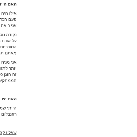
האם היי
אילו היה 
פעם הכרת
אני רואה 
נקודה נוס
על אורח ח
הסוכריות 
מאתנו תח
אני מניח 
יותר לתזו
זה הוגן כ
הממתקים 
האם יש נ
הייתי שמח
רוזנבלום 
שאלון קצ