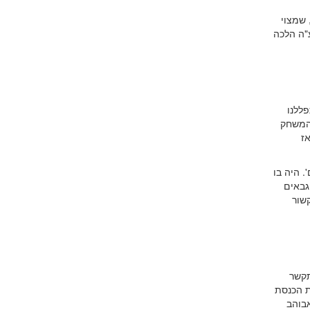
 שמצוי
ע"ה הלכה
ללנו
 המשחק
אז
. היה בו
גבאים
קשור
תקשר
ת הכנסת
אבוהב