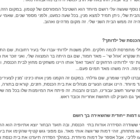
 נוסף שעשה עלי רושם מיוחד הוא השטיבל המפורסם של קטמון. במקום הזה,
מהבית שלי, ניתן תמיד למצא מנין, בכל שעה כמעט, ולפני מספר שנים, שאמי 
היה זה ממש הבית השני שלי. זה מקום מדהים ואהוב.
הכנסת של ילדותך?
לי מתפרסת לכמה חלקים. חלק משנות ילדותי עברו עלי בעיר רחובות, שם התפ
ת שנקרא 'אהל שי' – מאד חמוד, שם גם היתה בר המצווה שלי, ואני זוכר את
ת ימי ילדותינו הרחוקים 'האנד זאפ' אותו היינו משחקים מחוץ לבית הכנסת, ו
נימה. היה משהו מאד תמים פעם...
ברנו לקרני שומרון, שם גדלתי. במקום זה הקמנו מנין אותו כינינו 'מנין לצעירים'
מיוחד. היינו אנחנו הנערים מנהלים את בית הכנסת, חזנים, קוראים בתורה, 
 זה שיעור חשוב עבורינו, הבנים והבנות. זה פיתח את המיומנות שלו בכל מה ש
ך גם העניק לנו תחושת אחריות וכובד ראש.
ו דמות ייחודית שהשאירה בך רושם
 ששודרה הסידרה אודות בתי הכנסת, ובה תועד הבחור יוצא אתיופיה הוא ה
א מתחתן, זוהי דמות שריגשה אותי מאד. גם מפוני גוש קטיף שהקימו את בי
ו לליבי. אבל אספר על דמות מיוחדת. במהלך הסדרה תיעדנו את בית כנסת 