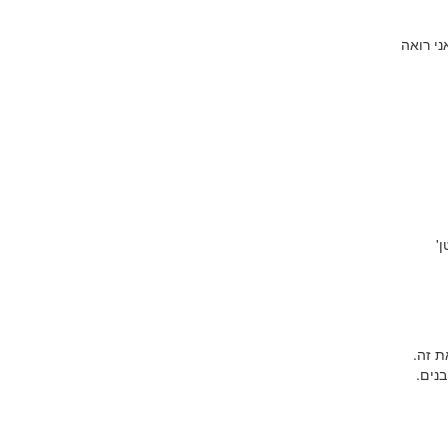
ני רואה
'
ת זה.
בנים.