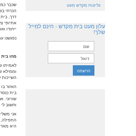
שכבר כמע
גליונות מקדש מעט
הכרחי בשי
דרך, בית
אתיופי צ
עלון מעט בית מקדש - חינם למייל
ייחודו ואו
שלך!
נפגשנו עם
מהו בית 
לאמיתו ש
וממילא ש
השייכות 
האזור בו
בית כנסת
שוויוני. 
וחשוב לי
אני משלי
התפילה, א
היא מאד 