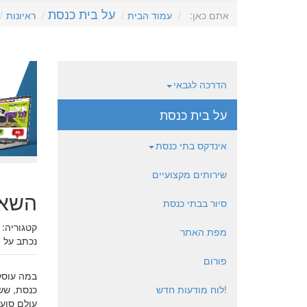
על בית כנסת
אתם כאן:
עמוד הבית
ראיונות
הדרכה לגבאי
על בית כנסת
אינדקס בתי כנסת
שירותים מקצועיים
השאלו
סיור בבתי כנסת
קטגוריה:
מפת האתר
נכתב על 
פורום
במה עוסק
!לוח מודעות חדש
כנסת, שש 
עולם סוער