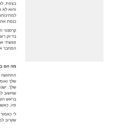
בצפת. לג
והוא לא מ
למתינותו
כנסת אחר
קרסנטי הו
בדיוק רו
פגשתי אנ
המחבר את
מה הם ב
התחושה הי
שלך ואומר
שלך. ישנם
שחשוב לה
בראש השנ
פה, כאשר 
לי כאמור 
שקרוב למק