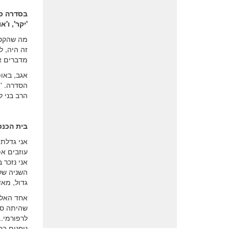
בסדרה סר
'יקר', ו'
מה שהקסי
זה היה, ל
מדברים אח
אגב, באו
הסדרה. 'י
הרב בני 
בית הכנס
אני גדלת
עוזבים אפ
אני נזכר 
השניה של 
גדול, מאד
אחד האלמנ
שהיתה סמל
לרפורמי..
ניחנים ב