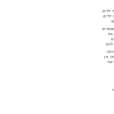
 ילדים.
ילדים,
ם.
ששומרים
 את
ם
 להם.
דולה
ה. אין
 את
ר