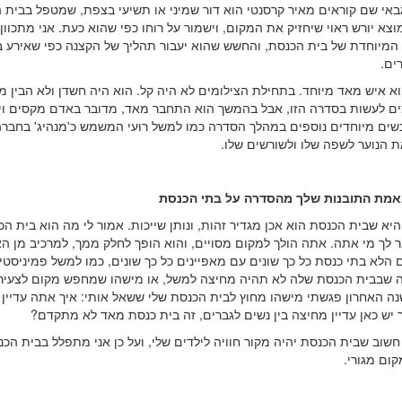
באי שם קוראים מאיר קרסנטי הוא דור שמיני או תשיעי בצפת, שמטפל בבית 
וצא יורש ראוי שיחזיק את המקום, וישמור על רוחו כפי שהוא כעת. אני מתכוון
 המיוחדת של בית הכנסת, והחשש שהוא יעבור תהליך של הקצנה כפי שאירע 
ים.
א איש מאד מיוחד. בתחילת הצילומים לא היה קל. הוא היה חשדן ולא הבין מ
צים לעשות בסדרה הזו, אבל בהמשך הוא התחבר מאד, מדובר באדם מקסים ויי
שים מיוחדים נוספים במהלך הסדרה כמו למשל רועי המשמש כ'מנהיג' בחברה
 הנוער לשפה שלו ולשורשים שלו.
אמת התובנות שלך מהסדרה על בתי הכנסת
א שבית הכנסת הוא אכן מגדיר זהות, ונותן שייכות. אמור לי מה הוא בית ה
 לך מי אתה. אתה הולך למקום מסויים, והוא הופך לחלק ממך, למרכיב מן הא
 הלא בתי כנסת כל כך שונים עם מאפיינים כל כך שונים, כמו למשל פמיניסטי
 שבבית הכנסת שלה לא תהיה מחיצה למשל, או מישהו שמחפש מקום לצעיר
ה האחרון פגשתי מישהו מחוץ לבית הכנסת שלי ששאל אותי: איך אתה עדיין
יש כאן עדיין מחיצה בין נשים לגברים, זה בית כנסת מאד לא מתקדם?
חשוב שבית הכנסת יהיה מקור חוויה לילדים שלי, ועל כן אני מתפלל בבית הכ
ום מגורי.