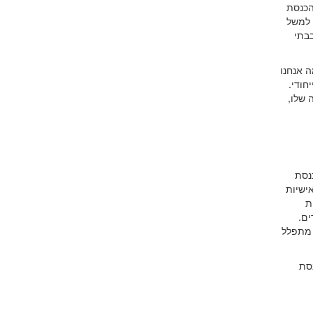
הכנסת
 למשל
בבתי
ה אנחנו
חודי.
 שלו,
כנסת
ישיות
ת
ים.
 מתפלל
נסת