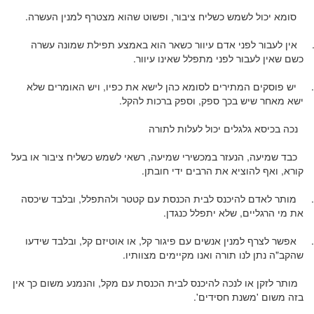
סומא יכול לשמש כשליח ציבור, ופשוט שהוא מצטרף למנין העשרה.
אין לעבור לפני אדם עיוור כשאר הוא באמצע תפילת שמונה עשרה
כשם שאין לעבור לפני מתפלל שאינו עיוור.
יש פוסקים המתירים לסומא כהן לישא את כפיו, ויש האומרים שלא
ישא מאחר שיש בכך ספק, וספק ברכות להקל.
נכה בכיסא גלגלים יכול לעלות לתורה
כבד שמיעה, הנעזר במכשירי שמיעה, רשאי לשמש כשליח ציבור או בעל
קורא, ואף להוציא את הרבים ידי חובתן.
מותר לאדם להיכנס לבית הכנסת עם קטטר ולהתפלל, ובלבד שיכסה
את מי הרגליים, שלא יתפלל כנגדן.
אפשר לצרף למנין אנשים עם פיגור קל, או אוטיזם קל, ובלבד שידעו
שהקב"ה נתן לנו תורה ואנו מקיימים מצוותיו.
מותר לזקן או לנכה להיכנס לבית הכנסת עם מקל, והנמנע משום כך אין
בזה משום 'משנת חסידים'.