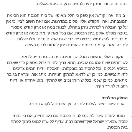
בהם יהיה חסר וניתן יהיה להציב במקום כיסא גלגלים.
בימה וארון קודש: אין ספק כי חלק מאופיו של בית הכנסת הוא הבימה
המוגבהת, וארון הקודש אליו עולים במדרגות. אם זאת חשוב לציין כי אין
על כך הגבלה הלכתית. ניתן בהחלט לבנות במה או ארון קודש מפואר
בגובה מפלס אולם בית הכנסת. אם בכל זאת קיימת בימה או ארון קודש
מובה ניתן להשתמש בכבש נייד כדי שגם אנשים נכים יוכלו לעלות
לתורה. אגב, קיימות בימות שאותם ניתן להטות לכיוןו העולה.
הנקודה אולי החשובה מכל: שירותים. בית הכנסת חייב לדאוג
לשירותים שיותאמו גם לנכים. התא צריך להיות גדול מספיק כדי שאדם
בכיסא גלגלים יוכל להסתובב בובקלות, והאסלה וידית המים צריכים
להיות נגישים. כמו כן יש לדאוג למתקן הניירות, מתג אור, ומראה בגובה
מתאים. כמובן שכמו בכל שירותי נכים יש להתקין מוט אחיזה או ידיות
רחבות לאורך הקיר.
החלק ההלכתי
אדם עיוור ראשי לעלות לתורה, אך אינו יכול לקרא בתורה.
מותר לאדם עיוור להיכנס לבית הכנסת עם כלב נחייה, אם כי בבתי
כנסת שבארץ ישראל שקדושתם רבה, עדיף לקושרו למוט סמוך לפתח
בית הכנסת.