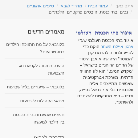
אתם כאן:
עמוד הבית
מדריך לגבאי
טיפים ארגוניים
נכים ובתי כנסת, היבטים פרקטיים והלכתיים.
מאמרים חדשים
איגוד בתי-הכנסת העולמי שע"י
בלוגבאי: על מה התווכחו הילדים
ארגון איילת השחר
הוקם כדי
בחג שבועות?
לסייע ולתרום להרמת קרן
"המוסד" הזה שהוא אבן היסוד
של החיים הרוחניים בישראל –
היערכות נכונה לקראת חג
"מקדש המעט" הוא לוז ההוויה
השבועות
הדתית, מערכת אטרקטיבית
שאנשים מתייצבים אליה
בלוגבאי – שיעורים בליל שבועות
וולונטרית בלי אף צו של כפייה,
וככזו – היא מתבקשת להשתבח
מנהגי הקהילות לשבועות
ולהשתפר.
חפצים שנשכחו בבית הכנסת -
בין הלכה למעשה
הדרכה לגבאי