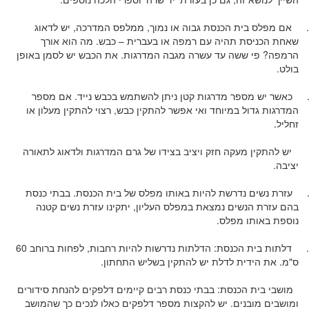
אם מפלס בית הכנסת גבוה או נמוך, ממלפס המדרכה, יש לדאוג
שאחת הכניסת תהיה עם רמפה או בעברית – כבש. מה הוא אורך
הרמפה? פי ששה עד עשרה מגבה המדרגות. את הכבש יש לסמן באופן
בולט.
כאשר יש מספר מדרגות קטן ניתן להשתמש בכבש נייד. אם מספר
המדרגות גדול במיוחד ואי אפשר להתקין כבש, רצוי להתקין מעלון או
זחליל.
יש להתקין מעקה חזק ויציב בצידו של גרם המדרגות ולדאוג לתאורה
יציבה.
עזרת נשים נדרשת להיות באותו מפלס של בית הכנסת. בבתי כנסת
בהם עזרת הנשים נמצאת במפלס העליון, יתקינו עזרת נשים קטנה
נוספת באותו מפלס.
דלתות בית הכנסת: הדלתות נדרשות להיות רחבות, לפחות ברוחב 60
ס"מ. את הידית לדלת יש להתקין בשליש התחתון.
מושבי בית הכנסת: בבתי כנסת רבים קיימים דלפקים להנחת סידורים
ומושבים מובנים. יש להקצות מספר דלפקים כאלו לנכים כך שהמושב