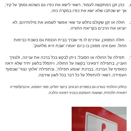
.
כהן זקן המתקשה לעמוד, רשאי לישא את כפיו גם כשהוא נסמך על קיר,
אך יש שכתבו שלא ישא את כפיו במקרה כזה.
.
חולה או זקן שקולם נחלש עד שאי אפשר לשמוע את מילותיהם, לא
יוציאו את הרבים בקריאת התורה.
.
חולה המסוכן, עורכים לו מי שברך בבית הכנסת גם בשבת כבימות
החול. ואם אינו מסוכן בו ביום יאמרו 'שבת היא מלזעוק'.
.
תפילה על החולה או הסובל: ניתן לבקש בכל ברכה את עניינה, ולצורך
העניין, בתפילת 'רפאינו' בקשה על החולה, ויתפלל בלשון יחיד שלא יראה
כמוסיף על הברכה. בברכת 'שומע תפילה', ובתפילת 'אלוקי נצור' שבסוף
העמידה, רשאי להתפלל על כל דבר בכל לשון שירצה.
בחלק ההלכתי נעזרנו גם בספרים הבאים: ביקור חולים, ספר הסומא, אינציקלופדיה
רפואית הלכתית, ושושנת העמקים בעניני רפואה והלכה.