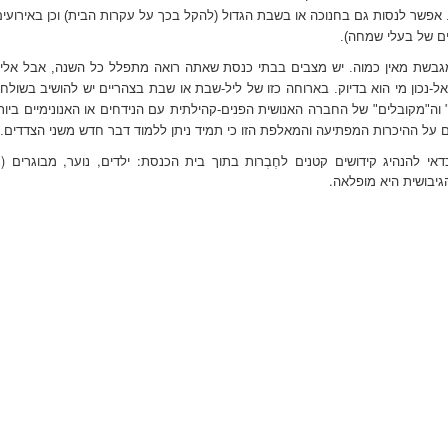
אפשר לנסות גם בחנוכה או בשבת הגדול (להקל בכך על עקרות הבית) וכן באירועים
ים של בעלי שמחה).
גבשת מאין כמוה. יש מצבים בבתי כנסת שאתה רואה מתפלל כל השנה, אבל אלי
 אל-נכון מי הוא בדיוק. בארוחה כזו של ליל-שבת או שבת בצהריים יש להושיב בשולח
" וה"מקובלים" של החברה האנושית הפנים-קהילתית עם הנידחים או האנונימיים ביות
ים על ההיכרות המפתיעה והמאלפת הזו כי תמיד ניתן ללמוד דבר חדש משני הצדדים.
אי להנהיג קידושים קטנים לחֶבְרות בתוך בית הכנסת: ילדים, נוער, מבוגרים (ג
גיבושית היא מופלאה.