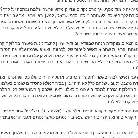
 יראה לימוד נוסף. אך טרם נקדים ונדייק מדוע פרשה שלמה נכתבה על קרח? 
בה לכך היא כדי לעשותה 'זיכרון לבני ישראל', למען יראו ויראו. אך עם זאת מ
קרח, נידונו הצדדים החולקים על משה ואהרון במיתות שונות ומשונות. המתב
קיבל עונש קשה מזה. מה בין עונשו של קרח לעונשם של עדתו ? שזה קרח נידו
אדמה ואילו העדה נידונה בשריפה?
נו יוצאים מנקודת הנחה שבוודאי ובוודאי שאין להצדיק את מעשה מחלוקת קר
נות והראיות שהביא באשר לייחוס שלו לכהונה. ואע"פ שרמזו עליו את הס"ת 
- קר"ח בסופי תיבות, עדין לא היה צריך לצאת ולחלוק על הכהונה. אם זאת 
פעמים התלמידים לא מפרשים טוב את דעת רבם ויוצאים מגדרם וגוררים ל
הם.
עניין אישי לברר באשר לתפקיד הכהונה, מתוקף הייחוס שלו כפי שהזכרנו. ואם
ה משבט ראובן, שלהם כלל לא היה עניין בבירור אלא כחסידים שוטים בעלמא,
 המחלוקת נגררת לממדים עצומים כאלו. וראינו שלבסוף העונש שקיבלו התלמ
רח בעצמו, שחלק וערער על הכהונה. וכמובן שהסיבה לזאת כי העדה נקהלו על
מחלוקת שלא להם.
מות הסיפים מקול הקורא והבית ימלא עשן" (ישעיה-ו,ד), רש"י על אתר מסביר: 
הקוראים והוא היה יום הרעש שנא' בו "ונסתם כאשר נסתם מפני הרעש בימי ע
.
דים! שהכהונה הוא עניין רוחני שהקב"ה נתן אותו לאדם (כהונה מלשון תפקיד