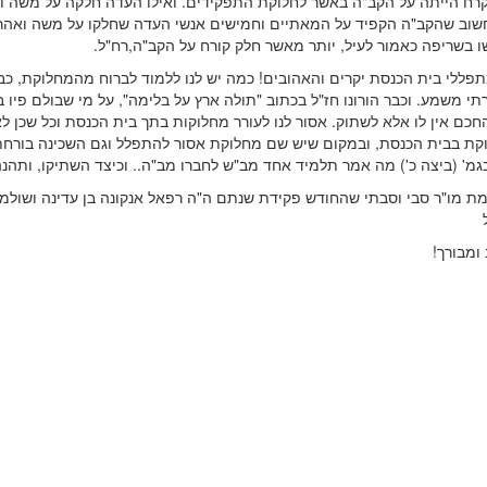
רח הייתה על הקב"ה באשר לחלוקת התפקידים. ואילו העדה חלקה על משה וא
שוב שהקב"ה הקפיד על המאתיים וחמישים אנשי העדה שחלקו על משה ואהר
ו בשריפה כאמור לעיל, יותר מאשר חלק קורח על הקב"ה,רח"ל.
תפללי בית הכנסת יקרים והאהובים! כמה יש לנו ללמוד לברוח מהמחלוקת, כב
 משמע. וכבר הורונו חז"ל בכתוב "תולה ארץ על בלימה", על מי שבולם פיו 
חכם אין לו אלא לשתוק. אסור לנו לעורר מחלוקות בתך בית הכנסת וכל שכן ל
וקת בבית הכנסת, ובמקום שיש שם מחלוקת אסור להתפלל וגם השכינה בורח
 בגמ' (ביצה כ') מה אמר תלמיד אחד מב"ש לחברו מב"ה.. וכיצד השתיקו, ותהנה
שמת מו"ר סבי וסבתי שהחודש פקידת שנתם ה"ה רפאל אנקונה בן עדינה ושולמ
ומבורך!