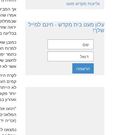
גליונות מקדש מעט
אך המביט
אמרו שהסי
שבמחלוקת 
עלון מעט בית מקדש - חינם למייל
יראה שזה 
שלך!
בבליעה ב
כמובן שא
למרות הטע
כתמר יפרח
לחשוב של
אשר לא ל
לקרח היה 
קמים העד
לא הייתה
יותר מקו
ואהרון ב
"וינועו א
המלאכים 
(זכריה יד)
נמצאנו למ