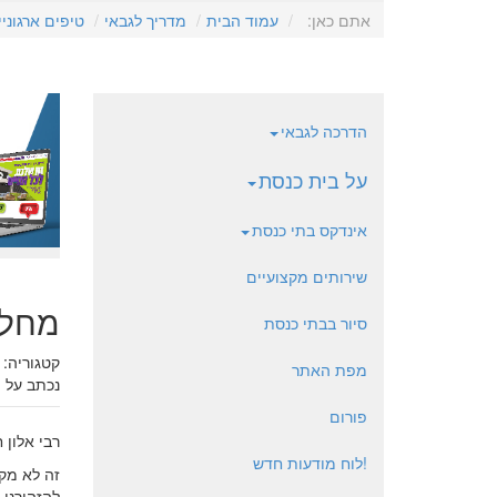
אתם כאן:
עמוד הבית
מדריך לגבאי
טיפים ארגוניי
הדרכה לגבאי
על בית כנסת
אינדקס בתי כנסת
שירותים מקצועיים
מחלו
סיור בבתי כנסת
קטגוריה:
מפת האתר
נכתב על י
פורום
רבי אלון
!לוח מודעות חדש
זה לא מק
להזהירנו 