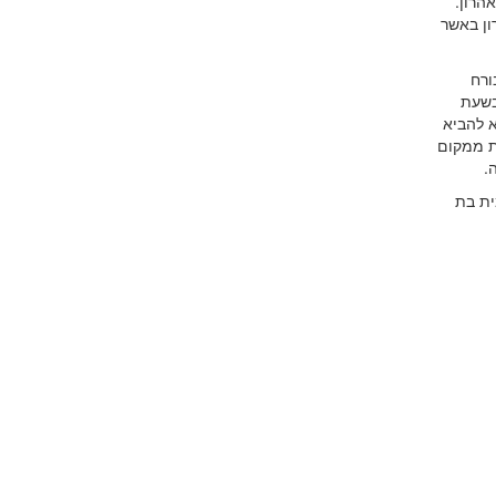
הרון.
ון באשר
ורח
בשעת
א להביא
ת ממקום
.
ית בת