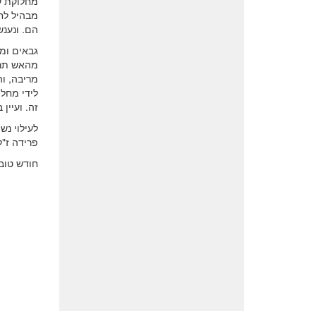
מחלוקת ק
מבהיל לח
הם. ונענש
גבאים ומ
מהאש תרתי
מריבה, וה
לידי מחל
זה. ועיין
לעילוי נ
פרידה ז"ל
חודש טוב 