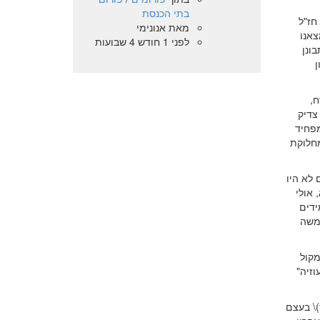
בתי הכנסת
חז"ל
מאת
אנונימי
צאנו
לפני 1 חודש 4 שבועות
ונן
ן
ח,
צדיק
מפחיד
מחלוקת
 לא היו
 אולי
ידים
 משה
מקול
וזיה"
)\ בעצם