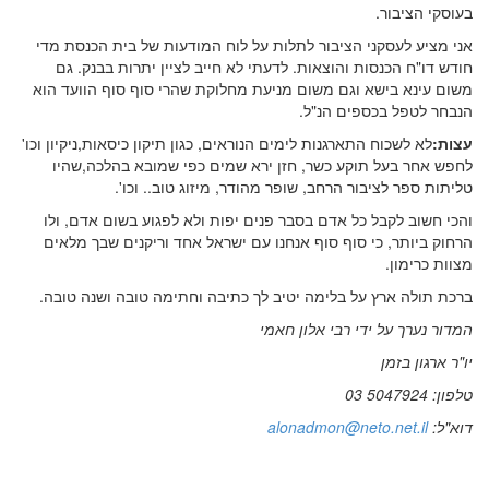
בעוסקי הציבור.
אני מציע לעסקני הציבור לתלות על לוח המודעות של בית הכנסת מדי
חודש דו"ח הכנסות והוצאות. לדעתי לא חייב לציין יתרות בבנק. גם
משום עינא בישא וגם משום מניעת מחלוקת שהרי סוף סוף הוועד הוא
הנבחר לטפל בכספים הנ"ל.
עצות:
לא לשכוח התארגנות לימים הנוראים, כגון תיקון כיסאות,ניקיון וכו'
לחפש אחר בעל תוקע כשר, חזן ירא שמים כפי שמובא בהלכה,שהיו
טליתות ספר לציבור הרחב, שופר מהודר, מיזוג טוב.. וכו'.
והכי חשוב לקבל כל אדם בסבר פנים יפות ולא לפגוע בשום אדם, ולו
הרחוק ביותר, כי סוף סוף אנחנו עם ישראל אחד וריקנים שבך מלאים
מצוות כרימון.
ברכת תולה ארץ על בלימה יטיב לך כתיבה וחתימה טובה ושנה טובה.
המדור נערך על ידי רבי אלון חאמי
יו"ר ארגון בזמן
טלפון: 5047924 03
דוא"ל:
alonadmon@neto.net.il