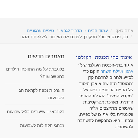
אתם כאן:
עמוד הבית
מדריך לגבאי
טיפים ארגוניים
רב, פרנס ציבור? תפקידך לפרנס את הציבור, לא לקחת ממנו
מאמרים חדשים
איגוד בתי-הכנסת העולמי שע"י
בלוגבאי: על מה התווכחו הילדים
ארגון איילת השחר
הוקם כדי
בחג שבועות?
לסייע ולתרום להרמת קרן
"המוסד" הזה שהוא אבן היסוד
של החיים הרוחניים בישראל –
היערכות נכונה לקראת חג
"מקדש המעט" הוא לוז ההוויה
השבועות
הדתית, מערכת אטרקטיבית
שאנשים מתייצבים אליה
בלוגבאי – שיעורים בליל שבועות
וולונטרית בלי אף צו של כפייה,
וככזו – היא מתבקשת להשתבח
מנהגי הקהילות לשבועות
ולהשתפר.