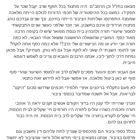
מצאנו בחז"ל וכן הרמב"ם היה מתנגד בכל תוקף שרב יקבל שכר על
תפקידו. כמעט בכל ההיסטוריה של חכמי הדורות לכולם הייתה מלאכה
שממנה התפרנסו ושליחות הציבור הייתה בחינם, וכך שנים עבדכם נוהג.
מתנות ועידודים אינם בחשבון. אני זוכר שלפני כעשר שנים התבקשתי
למסור שיעורי תורה ולהנהיג בית כנסת מפואר שיש לו בקופה הרבה
מאוד כסף. המעניין שהשאלה הראשונה ששאל אותי הגבאי, לא כמה
תורה אני יודע או מה הכישורים שלי כרב?! אלא כמה כסף אתה לוקח?
אני לתומי השבתי לו שאני לא לוקח אבל גם לא נותן, מצחיק!! אבל מכאן
נפתח דרכי לתוך ליבו, אנחנו הרבנים והגבאים צריכים לשמש דוגמא
חיובית.
אם הגבאי חכם והוועד מסכים לשלם לרב או למוסר השיעור שהרי סוף
סוף יש כאן ביטול מלאכה, אז אפשר-אבל לא לדרוש זאת כתנאי.
לא פעם נתקלתי ברינונים אחרי תלמידי חכמים שדרשו סכום "היקט".
לבריאות, אבל אל תשכח שמדובר בכספי ציבור.
זוכרני שהייתי ילד קטן היו בדור הקודם אנשים זקנים יראה ה' אוהבי
תורה וחכמיה כשהיו עולים לתורה היו תורמים חי' שקלים לבית הכנסת,
חי' שקלים לקורא בתורה וחי' שקלים לרב בית הכנסת. זה היה כבוד
לתרום גם להם.
בכלל כספי ציבור הם מהכספים שצריך לתת עליהם דין וחשבון וגם
פרסום בציבור. אנחנו נמצאים בימי חודש אלול וראוי שהציבור לא יחשוד