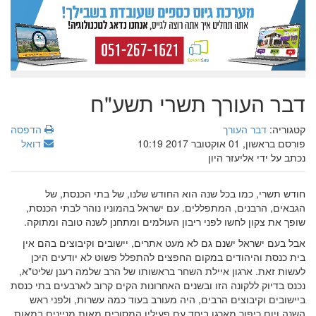
דבר העורך תשרי תשע"ח
קטגוריה:
דבר העורך
הדפסה
פורסם בראשון, 01 אוקטובר 2017 10:19
דואל
נכתב על ידי אליעזר היון
חודש תשרי, כמו בכל שנה הוא החודש שלנו, של בתי הכנסת, של
הגבאים, הרבנים, המתפללים. עם ישראל בהמוניו נוהר לבתי הכנסת,
שופך את צקון לחשו לפני ריבון העולמים ומתחנן לשנה טובה ומתוקה.
אבל בעם ישראל ישנם גם לא מעט אתרים, יישובים וקיבוצים בהם אין
בית כנסת והיהודים במקום החפצים להתפלל פשוט לא יודעים היכן
לעשות זאת. ארגון איילת השחר בראשותו של הרב שלמה רענן שליט"א,
נכנס בדיוק ללקונה הזו ובשנים האחרונות הקים קרוב לארבעים בתי כנסת
ביישובים וקיבוצים הרבים, היה מעורב בעוד כמה עשרות, ולפני ראש
השנה ויום כיפור מארגן ביחד עם פעיליו המסורים מאות מניינים במאות