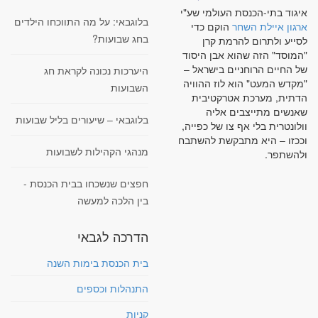
איגוד בתי-הכנסת העולמי שע"י
בלוגבאי: על מה התווכחו הילדים
ארגון איילת השחר
הוקם כדי
בחג שבועות?
לסייע ולתרום להרמת קרן
"המוסד" הזה שהוא אבן היסוד
של החיים הרוחניים בישראל –
היערכות נכונה לקראת חג
"מקדש המעט" הוא לוז ההוויה
השבועות
הדתית, מערכת אטרקטיבית
שאנשים מתייצבים אליה
בלוגבאי – שיעורים בליל שבועות
וולונטרית בלי אף צו של כפייה,
וככזו – היא מתבקשת להשתבח
מנהגי הקהילות לשבועות
ולהשתפר.
חפצים שנשכחו בבית הכנסת -
בין הלכה למעשה
הדרכה לגבאי
בית הכנסת בימות השנה
התנהלות וכספים
קניות