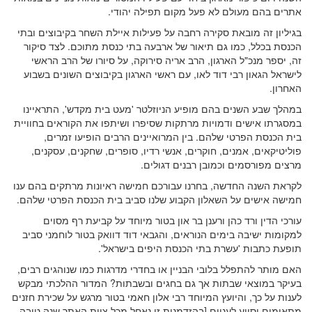
אתרים בהם מעולם לא פעל מקום תפילה יהודי.
בגיליון זה מובאת סקירה רחבה על פעילות איילת השחר בקיבוצים ובתי
הכנסת בכלל, כמו גם תיאור של ארבעה בתי כנסת מתוכם. לצד סיקור
זה, יספר מנכ"ל הארגון, הרב אריה סירוקה, על סיורו של הרב הראשי
לישראל הגאון רבי דוד לאו, עם ראשי הארגון בקיבוצים השונים בשבוע
האחרון.
במהלך שבע השנים בהם מופיע הניוזלטר 'מעט בית מקדש', התראיינו
במסגרתו אישים ודמויות מרתקות שסיפרו ושיתפו את הקוראים בחוויית
בית הכנסת הפרטי שלהם. בין המרואיינים הרבים הופיעו זמרים,
פוליטיקאים, אמנים, חוקרים, אנשי רדיו, סופרים, שחקנים, עסקנים,
מרצים מפורסמים וכמובן רבנים דגולים.
לקראת השנה החדשה, בחרנו עבורכם חמישה ראיונות מרתקים בהם ענו
חמישה אישים על השאלון הקבוע שלנו סביב בית הכנסת הפרטי שלהם.
עורכי הדין ורד כהן ורענן בר און בטור מיוחד על קביעת רף מסוים
למקומות ישיבה בימים הנוראים, והגבאי דוד דוואק בטור לוחמני סביב
תופעת כתבות 'עשרת בתי הכנסת היפים בישראל'.
האם מותר להתפלל בלובי הבניין או בחדרי מדרגות כמו שנוהגים רבים,
בעיקר במוצאי שבתות אך גם בחגים ובשבתות? המדור ההלכתי מבקש
לענות על כך, והיועץ המיוחד רבי אלון חאמי בטור מרגש על שכירת חזנים
מתאימים וסיוע לעניים [בהזדמנות זו נאחל מכל צוות האתר שנה טובה