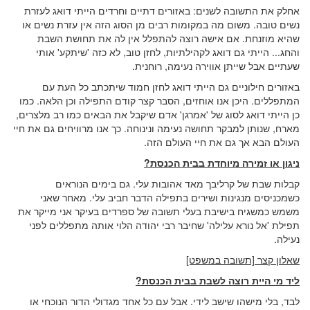
אחלק את התשובה לשנים: באזורים דתיים וחרדים הייתי דואג לעזרת
נשים טובה. משום מה במקומות רבים מן הסוג הזה אין עזרת נשים או
שהיא מוזנחת. אם אישה רוצה להתפלל אין לה את תחושת השבת
והחג... הייתי גם דואג לקהילתיות, לחזן טוב, לא כזה 'שיתקע' אותי
שעתיים אבל שייתן אווירה נעימה, רוחנית.
באזורים חילוניים גם הייתי דואג לחזן חמוד שיתכתב כל העת עם
המתפללים. היכן אנו אוחזים, הסבר קצר קודם התפילה וכן הלאה. כמו
כן הייתי דואג לסוג של 'אמרגן' אדם שיקבל את הבאים כמו רב מלצרים,
מארח, שנותן למבקר תחושה נעימה ונינוחה. כך אנו מרוויחים גם את חיי
העולם הבא אך גם את חיי העולם הזה.
ניגון או זמירה מיוחדת בבית הכנסת?
קבלות שבת של קרליבך מאד אהובות עלי. גם בימים הנוראים
כשמכניסים מנגינות ושירים בתפילה הדבר חביב עלי. מאחר שאני
משמש כמשגיח בישיבת בעלי תשובה של ספרדים בעיקר אני מייקר את
תפילת 'אל נורא עלילה' שחיבר רבי יהודה הלוי אותה מתפללים לפני
נעילה.
שאלון קצר [תשובה במשפט]
ליד מי היית רוצה לשבת בבית הכנסת?
לבד, בלי מישהו שישב לידי. אבל עם כל אחד מגדולי הדור הנוכחי או