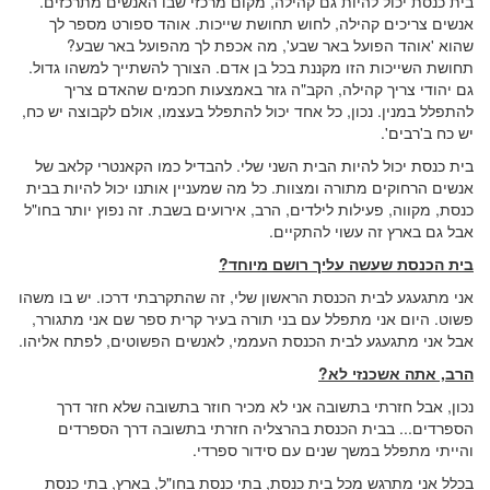
בית כנסת יכול להיות גם קהילה, מקום מרכזי שבו האנשים מתרכזים.
אנשים צריכים קהילה, לחוש תחושת שייכות. אוהד ספורט מספר לך
שהוא 'אוהד הפועל באר שבע', מה אכפת לך מהפועל באר שבע?
תחושת השייכות הזו מקננת בכל בן אדם. הצורך להשתייך למשהו גדול.
גם יהודי צריך קהילה, הקב"ה גזר באמצעות חכמים שהאדם צריך
להתפלל במנין. נכון, כל אחד יכול להתפלל בעצמו, אולם לקבוצה יש כח,
יש כח ב'רבים'.
בית כנסת יכול להיות הבית השני שלי. להבדיל כמו הקאנטרי קלאב של
אנשים הרחוקים מתורה ומצוות. כל מה שמעניין אותנו יכול להיות בבית
כנסת, מקווה, פעילות לילדים, הרב, אירועים בשבת. זה נפוץ יותר בחו"ל
אבל גם בארץ זה עשוי להתקיים.
בית הכנסת שעשה עליך רושם מיוחד?
אני מתגעגע לבית הכנסת הראשון שלי, זה שהתקרבתי דרכו. יש בו משהו
פשוט. היום אני מתפלל עם בני תורה בעיר קרית ספר שם אני מתגורר,
אבל אני מתגעגע לבית הכנסת העממי, לאנשים הפשוטים, לפתח אליהו.
הרב, אתה אשכנזי לא?
נכון, אבל חזרתי בתשובה אני לא מכיר חוזר בתשובה שלא חזר דרך
הספרדים... בבית הכנסת בהרצליה חזרתי בתשובה דרך הספרדים
והייתי מתפלל במשך שנים עם סידור ספרדי.
בכלל אני מתרגש מכל בית כנסת, בתי כנסת בחו"ל, בארץ, בתי כנסת