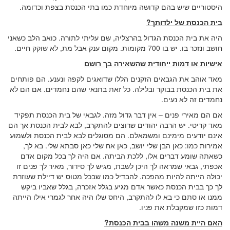
היסטוריים שיש בהם קדושה מיוחדת כמו בתי הכנסת בצפת וכדומה.
בית הכנסת של ילדותך?
היה את בית הכנסת הגדול בהרצליה, שם עליתי לתורה. כואב הלב כשאני
חושב ונזכר בו. יש בו 700 מקומות. מקום ענק אבל מת, לא שוקק חיים.
אישיות או דמות ייחודית שהשאירה בך רושם
מאד אוהב את הגבאים הזקנים הללו שדואגים לקפה ונענע. הם פותחים
את בית הכנסת בבוקר ובלילה. כל זאת בתנאי שהם נחמדים. אם הם לא
נחמדים זה לא נעים.
אם הם מאירי פנים – אין דבר גדול מזה. לגבאי של בית הכנסת תפקיד
מאד קריטי. יש הרבה יהודים שרוצים להתקרב, לבא לבית הכנסת אך הם
אינם יודעים מימינם ומשמאלם. הם מסוגלים לבא לבית הכנסת ולשמוע
אמירות כמו: כאן הבן שלי יושב, כאן אח שלי כאן סבתא שלי. בא לך,
כשאתה שומע דברים אלו, ללכת הביתה. אם היה לך בכל מקום אדם
אכפתי, גבאי שמראה לך היכן לשבת, מגיש לך סידור, מאיר לך פנים זו
יכולה הייתה להיות מהפכה. להבדיל כמו שבכל מטוס יש דיילת שעוזרת
לך כך בבית הכנסת כאשר אדם מגיע בגלל אזכרה, בגלל שאביו ביקש
ממנו או סתם כי בא לו להתקרב, היחס שלו היה אחר לגמרי אילו הייתה
דמות כזו שמקבלת את פניו.
האם היית משנה משהו בבית הכנסת?