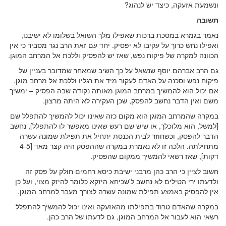
ונשמעת אזעקה, כיצד יש לנהוג?
תשובה
נאמר בגמרא במסכת ברכות שאפילו מלך השואל בשלומו לא ישיבנו,
ואפילו נחש כרוך על עקיבו לא יפסיק. יחד עם זאת הרב נגר מסביר כי אין
הכוונה למקרה של פיקוח נפש, שאז יש להפסיק וללכת אל המרחב המוגן.
גם הרב אברהם יוסף שנשאל על כך השיב שמאחר שמדובר בעניין של
פיקוח נפש וסכנה על האדם לעקור מיד את רגליו וללכת אל מרחב מוגן.
אם יכול הוא להמשיך במרחב המוגן מאותה נקודה שבה הפסיק – ימשיך
משם ואין הדבר נחשב להפסק, שכן העקירה לא היתה מרצון.
במקרה שהמרחב המוגן הוא מקום כזה שאינו יכול להמשיך להתפלל שם
[למשל, הוא מלוכלך, או שיש שם רעש שאינו מאפשר לו להתפלל], נחשב
הדבר להפסק, וכשחוזר לבית הכנסת יתחיל את תפילת שמונה עשרה
מתחילתה. הלכה זו לא נאמרת במקרה שההפסק היה קצר מאד [4-5
דקות], שאז רשאי להמשיך ממקום שהפסיק.
חשוב לציין כי הרב כהן מרבני ישיבת כיסא רחמים חולק על פסק זה
ולדעתו ירי הטילים לא נחשב ל'שכיחא היזקא כלומר להיזק מצוי, ועל כן
אין להפסיק באמצע תפילת שמונה עשרה לצורך מעבר למרחב המוגן.
במקרה שהאדם טרוד בתפילתו מהאזעקה ואינו יכול להמשיך להתפלל
רשאי הוא לעבור אל המרחב המוגן, גם לדעתו של הרב כהן.