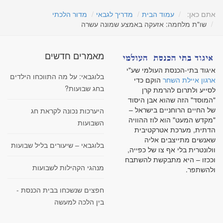
אתם כאן:
עמוד הבית
מדריך לגבאי
מדור הלכתי
שו"ת מלחמה: אזעקה באמצע שמונה עשרה
מאמרים חדשים
איגוד בתי-הכנסת העולמי שע"י
בלוגבאי: על מה התווכחו הילדים
ארגון איילת השחר
הוקם כדי
בחג שבועות?
לסייע ולתרום להרמת קרן
"המוסד" הזה שהוא אבן היסוד
של החיים הרוחניים בישראל –
היערכות נכונה לקראת חג
"מקדש המעט" הוא לוז ההוויה
השבועות
הדתית, מערכת אטרקטיבית
שאנשים מתייצבים אליה
בלוגבאי – שיעורים בליל שבועות
וולונטרית בלי אף צו של כפייה,
וככזו – היא מתבקשת להשתבח
מנהגי הקהילות לשבועות
ולהשתפר.
חפצים שנשכחו בבית הכנסת -
בין הלכה למעשה