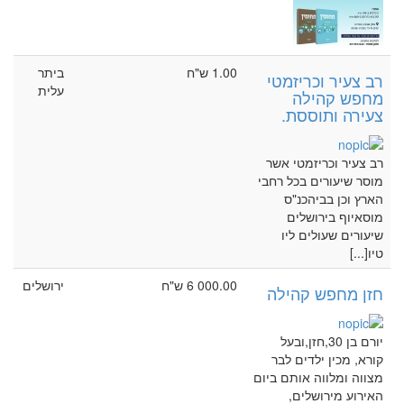
1.00 ש"ח
ביתר
רב צעיר וכריזמטי
עלית
מחפש קהילה
צעירה ותוססת.
רב צעיר וכריזמטי אשר
מוסר שיעורים בכל רחבי
הארץ וכן בביהכנ"ס
מוסאיוף בירושלים
שיעורים שעולים ליו
טיו[...]
6 000.00 ש"ח
ירושלים
חזן מחפש קהילה
יורם בן 30,חזן,ובעל
קורא, מכין ילדים לבר
מצווה ומלווה אותם ביום
האירוע מירושלים,