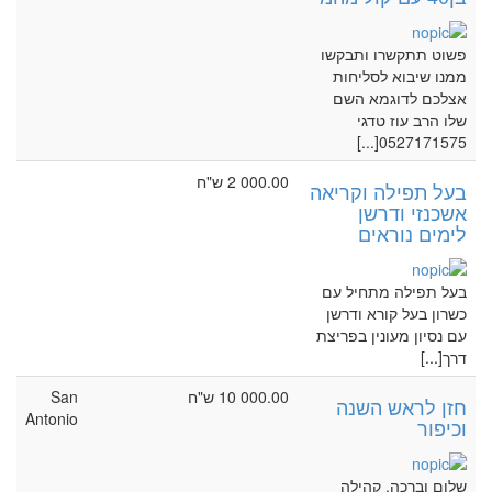
פשוט תתקשרו ותבקשו
ממנו שיבוא לסליחות
אצלכם לדוגמא השם
שלו הרב עוז טדגי
0527171575[...]
2 000.00 ש"ח
בעל תפילה וקריאה
אשכנזי ודרשן
לימים נוראים
בעל תפילה מתחיל עם
כשרון בעל קורא ודרשן
עם נסיון מעונין בפריצת
דרך[...]
10 000.00 ש"ח
San
חזן לראש השנה
Antonio
וכיפור
שלום וברכה, קהילה