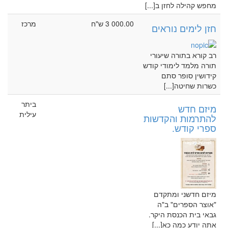
מחפש קהילה לחזן ב[...]
3 000.00 ש"ח
מרכז
חזן לימים נוראים
רב קורא בתורה שיעורי
תורה מלמד לימודי קודש
קידושין סופר סתם
כשרות שחיטה[...]
ביתר
מיזם חדש
עילית
להתרמות והקדשות
ספרי קודש.
מיזם חדשני ומתקדם
"אוצר הספרים" ב"ה
גבאי בית הכנסת היקר.
אתה יודע כמה כא[...]