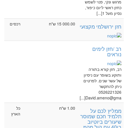
מרגש ונקי, פנוי לשמש
כחזן ראשי ליום כיפור,
נסיון מעל 1[...]
15 000.00 ש"ח
רכסים
חזן ירושלמי מקצועי
רב /חזן לימים
נוראים
רב, חזן קורא בתורה
ותוקע בשופר עם ניסיון
של עשר שנים. לפרטים
ניתן להתקשר
0526221326
David.ameno@gma[...]
1.00 ש"ח
כל
ממליץ לכם על
הארץ
תלמיד חכם שמוסר
שיעורים ביוטיוב
בן40 עם קול מהמ