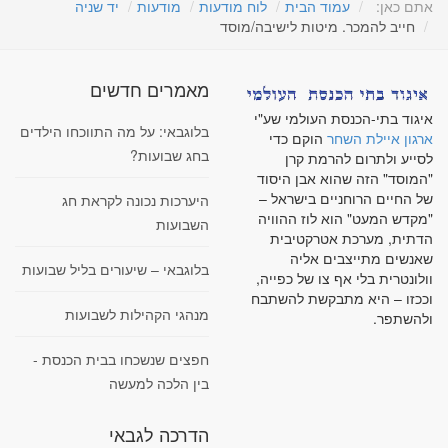
אתם כאן:
עמוד הבית
לוח מודעות
מודעות
יד שניה
חייב להמכר. מיטות לישיבה/מוסד
מאמרים חדשים
איגוד בתי-הכנסת העולמי שע"י
בלוגבאי: על מה התווכחו הילדים
ארגון איילת השחר
הוקם כדי
בחג שבועות?
לסייע ולתרום להרמת קרן
"המוסד" הזה שהוא אבן היסוד
של החיים הרוחניים בישראל –
היערכות נכונה לקראת חג
"מקדש המעט" הוא לוז ההוויה
השבועות
הדתית, מערכת אטרקטיבית
שאנשים מתייצבים אליה
בלוגבאי – שיעורים בליל שבועות
וולונטרית בלי אף צו של כפייה,
וככזו – היא מתבקשת להשתבח
מנהגי הקהילות לשבועות
ולהשתפר.
חפצים שנשכחו בבית הכנסת -
בין הלכה למעשה
הדרכה לגבאי