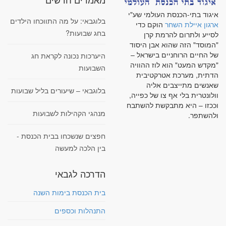
איגוד בתי-הכנסת העולמי שע"י
בלוגבאי: על מה התווכחו הילדים
ארגון איילת השחר
הוקם כדי
בחג שבועות?
לסייע ולתרום להרמת קרן
"המוסד" הזה שהוא אבן היסוד
של החיים הרוחניים בישראל –
היערכות נכונה לקראת חג
"מקדש המעט" הוא לוז ההוויה
השבועות
הדתית, מערכת אטרקטיבית
שאנשים מתייצבים אליה
בלוגבאי – שיעורים בליל שבועות
וולונטרית בלי אף צו של כפייה,
וככזו – היא מתבקשת להשתבח
מנהגי הקהילות לשבועות
ולהשתפר.
חפצים שנשכחו בבית הכנסת -
בין הלכה למעשה
הדרכה לגבאי
בית הכנסת בימות השנה
התנהלות וכספים