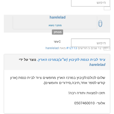
harelelad
מחבר נושא
מנותק
יותר
לפני 12 שנים 5 חודשים
#12113
מאת
harelelad
ציוד לבית כנסת לקיבוץ (ש"צ)במרכז הארץ.
נוצר על ידי
harelelad
שלום לכולם:לקיבוץ במרכז הארץ מחפשים ציוד לבית כנסת (ארון
קודש לספר אחד,תיבה,סידורים וחומשים).
תזכו למצוות ותודה רבה!
אלעד- 0507460010