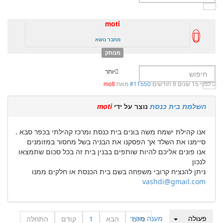
moti
מחבר נושא
מנותק
יותר
לפני 15 שנים 8 חודשים
#11550
מאת
moti
השלמת בית כנסת
נוצר על ידי
moti
אנו קהילת ישמח משה בונים בית כנסת ומרכז קהילתי בכפר סבא .
סיימנו את השלד אך הפסקנו את הבניה בשל מחסור במזומנים
אנו פונים אליכם להיות שותפים בבנין בית זה בכל סכום שתמצאו
לנכון
ניתן להנציח קרובי משפחה בשם בית הכנסת או חלקים ממנו
vashdi@gmail.com
פעולה
מענה מהיר
סיום
הבא
1
קודם
התחלה