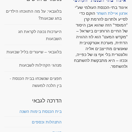
איגוד בתי-הכנסת העולמי שע"י
בלוגבאי: על מה התווכחו הילדים
ארגון איילת השחר
הוקם כדי
בחג שבועות?
לסייע ולתרום להרמת קרן
"המוסד" הזה שהוא אבן היסוד
של החיים הרוחניים בישראל –
היערכות נכונה לקראת חג
"מקדש המעט" הוא לוז ההוויה
השבועות
הדתית, מערכת אטרקטיבית
שאנשים מתייצבים אליה
בלוגבאי – שיעורים בליל שבועות
וולונטרית בלי אף צו של כפייה,
וככזו – היא מתבקשת להשתבח
מנהגי הקהילות לשבועות
ולהשתפר.
חפצים שנשכחו בבית הכנסת -
בין הלכה למעשה
הדרכה לגבאי
בית הכנסת בימות השנה
התנהלות וכספים