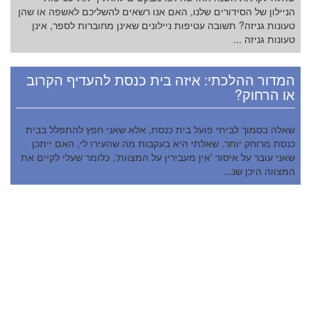
הניילון של הסידורים שלנו, האם אנו רשאים להשליכם לאשפה או שהן
טעונות גניזה? תשובה עטיפות ניילונים שאינן מחוברות לספר, אינן
טעונות גניזה ...
המדור ההלכתי: איזה בית כנסת להעדיף הקרוב
או הרחוק?
שאלה בסמוך לביתי פועל בית כנסת, אלא שאני חפץ להתפלל בבית
כנסת מרוחק יותר. שאלתי היא בעקבות מה שהעירו לי, האם ייתכן
שאני עובר על איסור 'אין מעבירין על המצוות', כלומר שעלי לקיים את
המצווה היכן שנ...