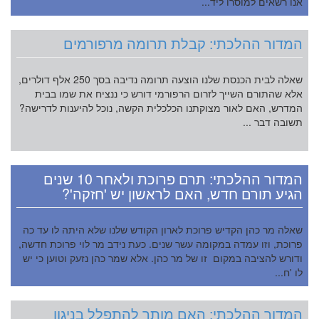
אנו רשאים למוסרו ליד...
המדור ההלכתי: קבלת תרומה מרפורמים
שאלה לבית הכנסת שלנו הוצעה תרומה נדיבה בסך 250 אלף דולרים,
אלא שהתורם השייך לזרום הרפורמי דורש כי ננציח את שמו בבית
המדרש, האם לאור מצוקתנו הכלכלית הקשה, נוכל להיענות לדרישה?
תשובה דבר ...
המדור ההלכתי: תרם פרוכת ולאחר 10 שנים
הגיע תורם חדש, האם לראשון יש 'חזקה'?
שאלה מר כהן הקדיש פרוכת לארון הקודש שלנו שלא היתה לו עד כה
פרוכת, וזו עמדה במקומה עשר שנים. כעת נידב מר לוי פרוכת חדשה,
ודורש להציבה במקום זו של מר כהן. אלא שמר כהן נזעק וטוען כי יש
לו 'ח...
המדור ההלכתי: האם מותר להתפלל בניגון