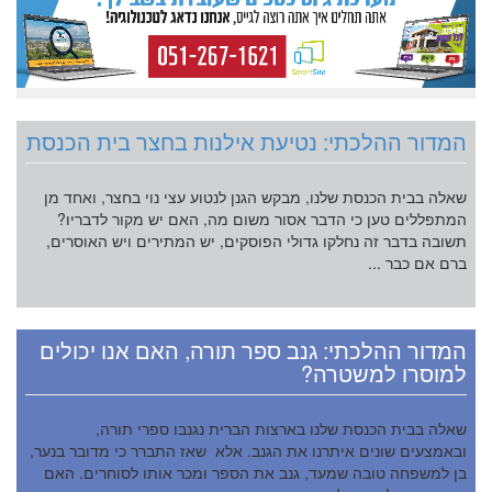
המדור ההלכתי: נטיעת אילנות בחצר בית הכנסת
שאלה בבית הכנסת שלנו, מבקש הגנן לנטוע עצי נוי בחצר, ואחד מן
המתפללים טען כי הדבר אסור משום מה, האם יש מקור לדבריו?
תשובה בדבר זה נחלקו גדולי הפוסקים, יש המתירים ויש האוסרים,
ברם אם כבר ...
המדור ההלכתי: גנב ספר תורה, האם אנו יכולים
למוסרו למשטרה?
שאלה בבית הכנסת שלנו בארצות הברית נגנבו ספרי תורה,
ובאמצעים שונים איתרנו את הגנב. אלא שאז התברר כי מדובר בנער,
בן למשפחה טובה שמעד, גנב את הספר ומכר אותו לסוחרים. האם