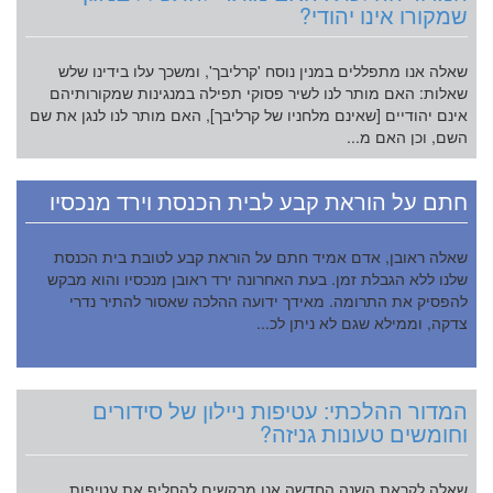
שמקורו אינו יהודי?
שאלה אנו מתפללים במנין נוסח 'קרליבך', ומשכך עלו בידינו שלש
שאלות: האם מותר לנו לשיר פסוקי תפילה במנגינות שמקורותיהם
אינם יהודיים [שאינם מלחניו של קרליבך], האם מותר לנו לנגן את שם
השם, וכן האם מ...
חתם על הוראת קבע לבית הכנסת וירד מנכסיו
שאלה ראובן, אדם אמיד חתם על הוראת קבע לטובת בית הכנסת
שלנו ללא הגבלת זמן. בעת האחרונה ירד ראובן מנכסיו והוא מבקש
להפסיק את התרומה. מאידך ידועה ההלכה שאסור להתיר נדרי
צדקה, וממילא שגם לא ניתן לכ...
המדור ההלכתי: עטיפות ניילון של סידורים
וחומשים טעונות גניזה?
שאלה לקראת השנה החדשה אנו מבקשים להחליף את עטיפות